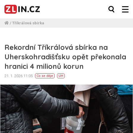
/
Tříkrálová sbírka
Rekordní Tříkrálová sbírka na
Uherskohradišťsku opět překonala
hranici 4 milionů korun
21. 1. 2026 11:05
Co se děje
UH