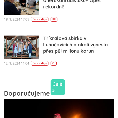
Uherskohradišťsku? Opět
rekordní!
18. 1. 2024 17:05
Co se děje
UH
Tříkrálová sbírka v
Luhačovicích a okolí vynesla
přes půl milionu korun
12. 1. 2024 11:04
Co se děje
ZL
Další
»