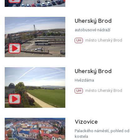
Uherský Brod
autobusové nádraží
město Uherský Brod
UH
Uherský Brod
Hvězdárna
město Uherský Brod
UH
Vizovice
Palackého náměstí, pohled od
kostela