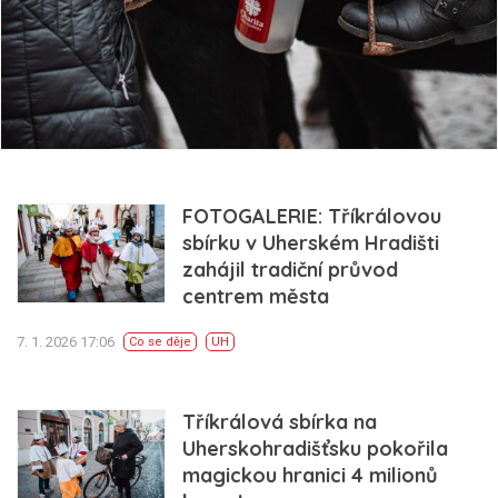
FOTOGALERIE: Tříkrálovou
sbírku v Uherském Hradišti
zahájil tradiční průvod
centrem města
7. 1. 2026 17:06
Co se děje
UH
Tříkrálová sbírka na
Uherskohradišťsku pokořila
magickou hranici 4 milionů