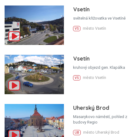
Vsetín
světelná křižovatka ve Vsetíně
město Vsetín
VS
Vsetín
kruhový objezd gen. Klapálka
město Vsetín
VS
Uherský Brod
Masarykovo náměstí, pohled z
budovy Regio
město Uherský Brod
UB