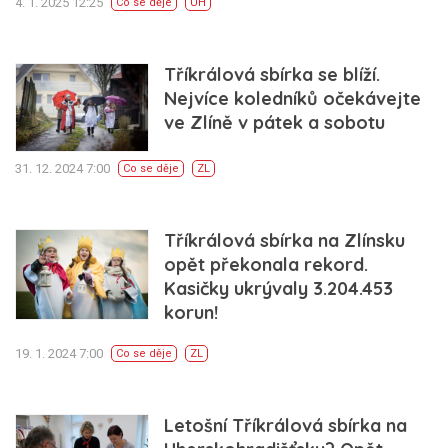
4. 1. 2025 12:25
Co se děje
UH
Tříkrálová sbírka se blíží.
Nejvíce koledníků očekávejte
ve Zlíně v pátek a sobotu
31. 12. 2024 7:00
Co se děje
ZL
Tříkrálová sbírka na Zlínsku
opět překonala rekord.
Kasičky ukrývaly 3.204.453
korun!
19. 1. 2024 7:00
Co se děje
ZL
Letošní Tříkrálová sbírka na