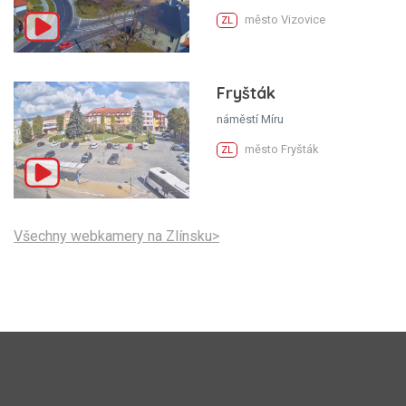
město Vizovice
ZL
Fryšták
náměstí Míru
město Fryšták
ZL
Všechny webkamery na Zlínsku>