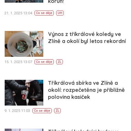
korun!
21. 1. 2025 13:04
Co se děje
UH
Výnos z tříkrálové koledy ve
Zlíně a okolí byl letos rekordní
15. 1. 2025 13:07
Co se děje
ZL
Tříkrálová sbírka ve Zlíně a
okolí: rozpečetěna je přibližně
polovina kasiček
9. 1. 2025 11:03
Co se děje
ZL