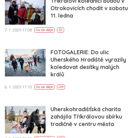
Tříkráloví koledníci budou v
Otrokovicích chodit v sobotu
11. ledna
7. 1. 2025 17:08
Co se děje
ZL
FOTOGALERIE: Do ulic
Uherského Hradiště vyrazily
koledovat desítky malých
králů
6. 1. 2025 17:10
Co se děje
UH
Uherskohradišťská charita
zahájila Tříkrálovou sbírku
tradičně v centru města