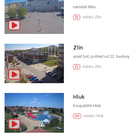
náměstí Míru
město Zlín
ZL
Zlín
areál Svit, pohled od 22. budovy
město Zlín
ZL
Hluk
Koupaliště Hluk
město Hluk
UH