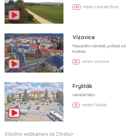
město Uherský Brod
UH
Vizovice
Palackého náměstí, pohled od
kostela
město Vizovice
ZL
Fryšták
náměstí Míru
město Fryšták
ZL
Všechny webkamery na Zlínsku>