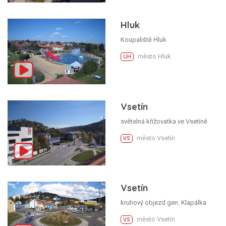
Hluk
Koupaliště Hluk
město Hluk
UH
Vsetín
světelná křižovatka ve Vsetíně
město Vsetín
VS
Vsetín
kruhový objezd gen. Klapálka
město Vsetín
VS