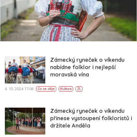
Zámecký ryneček o víkendu
nabídne folklor i nejlepší
moravská vína
4. 10. 2024 17:06
Co se děje
Kultura
ZL
Zámecký ryneček o víkendu
přinese vystoupení folkloristů i
držitele Anděla