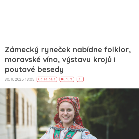
Zámecký ryneček nabídne folklor,
moravské víno, výstavu krojů i
poutavé besedy
30. 9. 2025 13:05
Co se děje
Kultura
ZL