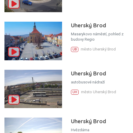
Uherský Brod
Masarykovo náměstí, pohled z
budovy Regio
město Uherský Brod
UB
Uherský Brod
autobusové nádraží
město Uherský Brod
UH
Uherský Brod
Hvězdárna