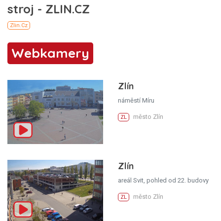
Webkamery
Zlín
náměstí Míru
město Zlín
ZL
Zlín
areál Svit, pohled od 22. budovy
město Zlín
ZL