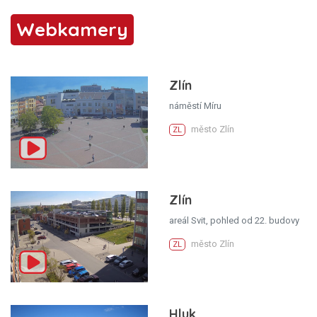
Webkamery
Zlín
náměstí Míru
město Zlín
ZL
Zlín
areál Svit, pohled od 22. budovy
město Zlín
ZL
Hluk