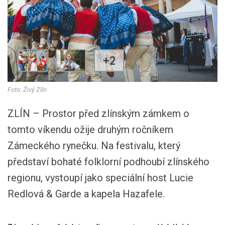
+2
Foto: Živý Zlín
ZLÍN – Prostor před zlínským zámkem o
tomto víkendu ožije druhým ročníkem
Zámeckého rynečku. Na festivalu, který
představí bohaté folklorní podhoubí zlínského
regionu, vystoupí jako speciální host Lucie
Redlová & Garde a kapela Hazafele.