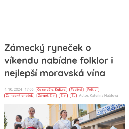
Zámecký ryneček o
víkendu nabídne folklor i
nejlepší moravská vína
4. 10. 2024 | 17:06
Co se děje
,
Kultura
Festival
Folklor
Autor: Kateřina Háblová
Zámecký ryneček
Zámek Zlín
Zlín
ZL