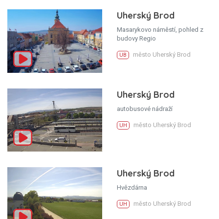
Uherský Brod
Masarykovo náměstí, pohled z
budovy Regio
město Uherský Brod
UB
Uherský Brod
autobusové nádraží
město Uherský Brod
UH
Uherský Brod
Hvězdárna
město Uherský Brod
UH