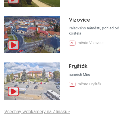
Vizovice
Palackého náměstí, pohled od
kostela
město Vizovice
ZL
Fryšták
náměstí Míru
město Fryšták
ZL
Všechny webkamery na Zlínsku>