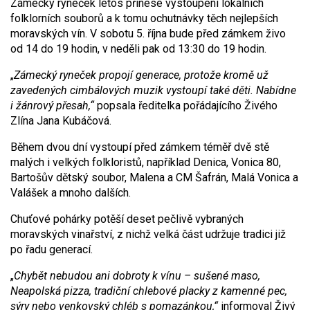
Zámecký ryneček letos přinese vystoupení lokálních
folklorních souborů a k tomu ochutnávky těch nejlepších
moravských vín. V sobotu 5. října bude před zámkem živo
od 14 do 19 hodin, v neděli pak od 13:30 do 19 hodin.
„
Zámecký ryneček propojí generace, protože kromě už
zavedených cimbálových muzik vystoupí také děti. Nabídne
i žánrový přesah,“
popsala ředitelka pořádajícího Živého
Zlína Jana Kubáčová.
Během dvou dní vystoupí před zámkem téměř dvě stě
malých i velkých folkloristů, například Denica, Vonica 80,
Bartošův dětský soubor, Malena a CM Šafrán, Malá Vonica a
Valášek a mnoho dalších.
Chuťové pohárky potěší deset pečlivě vybraných
moravských vinařství, z nichž velká část udržuje tradici již
po řadu generací.
„
Chybět nebudou ani dobroty k vínu – sušené maso,
Neapolská pizza, tradiční chlebové placky z kamenné pec,
sýry nebo venkovský chléb s pomazánkou,“
informoval Živý