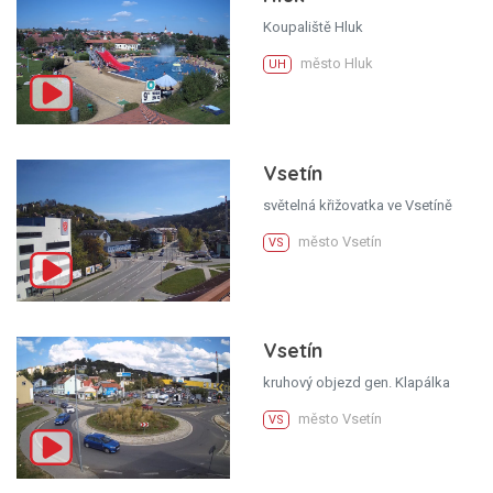
Koupaliště Hluk
město Hluk
UH
Vsetín
světelná křižovatka ve Vsetíně
město Vsetín
VS
Vsetín
kruhový objezd gen. Klapálka
město Vsetín
VS