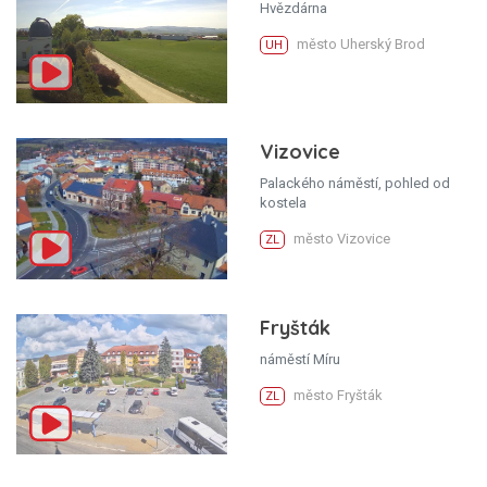
Hvězdárna
město Uherský Brod
UH
Vizovice
Palackého náměstí, pohled od
kostela
město Vizovice
ZL
Fryšták
náměstí Míru
město Fryšták
ZL