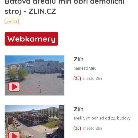
Webkamery
Zlín
náměstí Míru
město Zlín
ZL
Zlín
areál Svit, pohled od 22. budovy
město Zlín
ZL