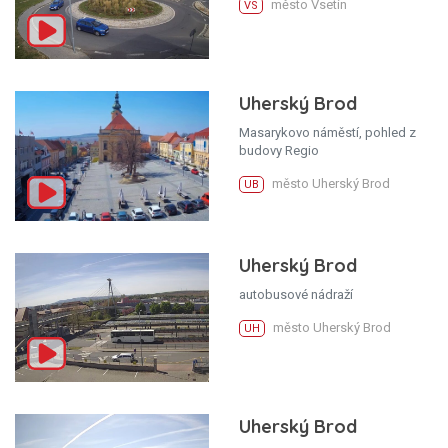
město Vsetín
VS
Uherský Brod
Masarykovo náměstí, pohled z
budovy Regio
město Uherský Brod
UB
Uherský Brod
autobusové nádraží
město Uherský Brod
UH
Uherský Brod