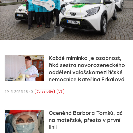
Každé miminko je osobnost,
říká sestra novorozeneckého
oddělení valašskomeziříčské
nemocnice Kateřina Frkalová
19. 5. 2025 18:40
Co se děje
VS
Oceněná Barbora Tomšů, ač
na mateřské, přesto v první
linii