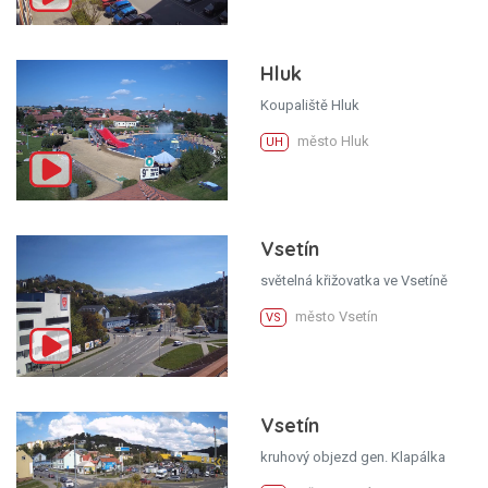
Hluk
Koupaliště Hluk
město Hluk
UH
Vsetín
světelná křižovatka ve Vsetíně
město Vsetín
VS
Vsetín
kruhový objezd gen. Klapálka