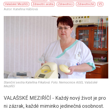
Valašské Meziříčí
Zdravotní sestra
Zdravotníci
Zdravotnictví
VS
Autor: Kateřina Háblová
Staniční sestra Kateřina Frkalová. Foto: Nemocnice AGEL Valašské
Meziříčí
VALAŠSKÉ MEZIŘÍČÍ - Každý nový život je pro
ni zázrak, každé miminko jedinečná osobnost.