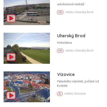
autobusové nádraží
město Uherský Brod
UH
Uherský Brod
Hvězdárna
město Uherský Brod
UH
Vizovice
Palackého náměstí, pohled od
kostela
město Vizovice
ZL