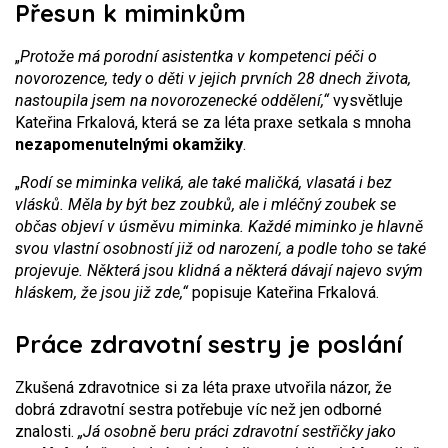
Přesun k miminkům
„
Protože má porodní asistentka v kompetenci péči o
novorozence, tedy o děti v jejich prvních 28 dnech života,
nastoupila jsem na novorozenecké oddělení,“
vysvětluje
Kateřina Frkalová, která se za léta praxe setkala s mnoha
nezapomenutelnými okamžiky
.
„
Rodí se miminka veliká, ale také maličká, vlasatá i bez
vlásků. Měla by být bez zoubků, ale i mléčný zoubek se
občas objeví v úsměvu miminka. Každé miminko je hlavně
svou vlastní osobností již od narození, a podle toho se také
projevuje. Některá jsou klidná a některá dávají najevo svým
hláskem, že jsou již zde,“
popisuje Kateřina Frkalová.
Práce zdravotní sestry je poslání
Zkušená zdravotnice si za léta praxe utvořila názor, že
dobrá zdravotní sestra potřebuje víc než jen odborné
znalosti.
„Já osobně beru práci zdravotní sestřičky jako