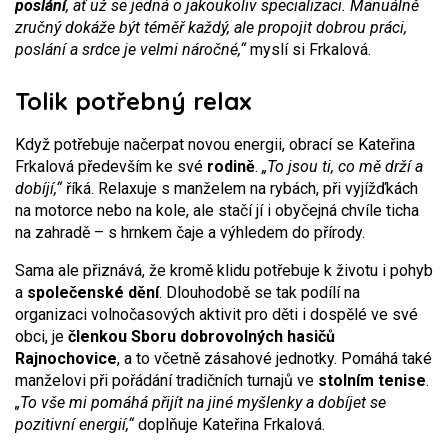
poslání
, ať už se jedná o jakoukoliv specializaci. Manuálně
zručný dokáže být téměř každý, ale propojit dobrou práci,
poslání a srdce je velmi náročné,“
myslí si Frkalová.
Tolik potřebný relax
Když potřebuje načerpat novou energii, obrací se Kateřina
Frkalová především ke své
rodině
.
„To jsou ti, co mě drží a
dobíjí,“
říká. Relaxuje s manželem na rybách, při vyjížďkách
na motorce nebo na kole, ale stačí jí i obyčejná chvíle ticha
na zahradě – s hrnkem čaje a výhledem do přírody.
Sama ale přiznává, že kromě klidu potřebuje k životu i pohyb
a
společenské dění
. Dlouhodobě se tak podílí na
organizaci volnočasových aktivit pro děti i dospělé ve své
obci, je
členkou Sboru dobrovolných hasičů
Rajnochovice
, a to včetně zásahové jednotky. Pomáhá také
manželovi při pořádání tradičních turnajů ve
stolním tenise
.
„To vše mi pomáhá přijít na jiné myšlenky a dobíjet se
pozitivní energií,“
doplňuje Kateřina Frkalová.