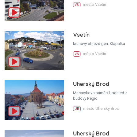
město Vsetín
VS
Vsetín
kruhový objezd gen. Klapálka
město Vsetín
VS
Uherský Brod
Masarykovo náměstí, pohled z
budovy Regio
město Uherský Brod
UB
Uherský Brod