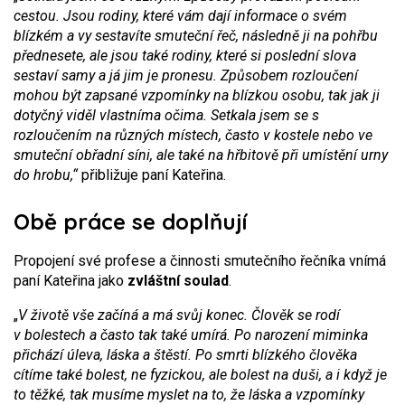
cestou. Jsou rodiny, které vám dají informace o svém
blízkém a vy sestavíte smuteční řeč, následně ji na pohřbu
přednesete, ale jsou také rodiny, které si poslední slova
sestaví samy a já jim je pronesu. Způsobem rozloučení
mohou být zapsané vzpomínky na blízkou osobu, tak jak ji
dotyčný viděl vlastníma očima. Setkala jsem se s
rozloučením na různých místech, často v kostele nebo ve
smuteční obřadní síni, ale také na hřbitově při umístění urny
do hrobu,“
přibližuje paní Kateřina.
Obě práce se doplňují
Propojení své profese a činnosti smutečního řečníka vnímá
paní Kateřina jako
zvláštní soulad
.
„
V životě vše začíná a má svůj konec. Člověk se rodí
v bolestech a často tak také umírá. Po narození miminka
přichází úleva, láska a štěstí. Po smrti blízkého člověka
cítíme také bolest, ne fyzickou, ale bolest na duši, a i když je
to těžké, tak musíme myslet na to, že láska a vzpomínky