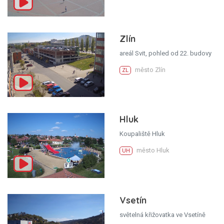
Zlín
areál Svit, pohled od 22. budovy
město Zlín
ZL
Hluk
Koupaliště Hluk
město Hluk
UH
Vsetín
světelná křižovatka ve Vsetíně