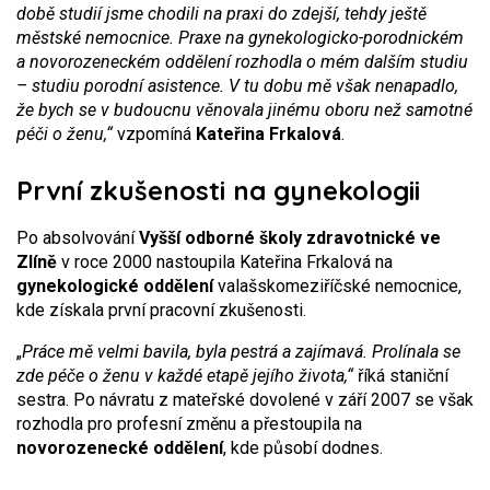
době studií jsme chodili na praxi do zdejší, tehdy ještě
městské nemocnice. Praxe na gynekologicko-porodnickém
a novorozeneckém oddělení rozhodla o mém dalším studiu
– studiu porodní asistence. V tu dobu mě však nenapadlo,
že bych se v budoucnu věnovala jinému oboru než samotné
péči o ženu,“
vzpomíná
Kateřina Frkalová
.
První zkušenosti na gynekologii
Po absolvování
Vyšší odborné školy zdravotnické ve
Zlíně
v roce 2000 nastoupila Kateřina Frkalová na
gynekologické oddělení
valašskomeziříčské nemocnice,
kde získala první pracovní zkušenosti.
„
Práce mě velmi bavila, byla pestrá a zajímavá. Prolínala se
zde péče o ženu v každé etapě jejího života,“
říká staniční
sestra. Po návratu z mateřské dovolené v září 2007 se však
rozhodla pro profesní změnu a přestoupila na
novorozenecké oddělení
, kde působí dodnes.