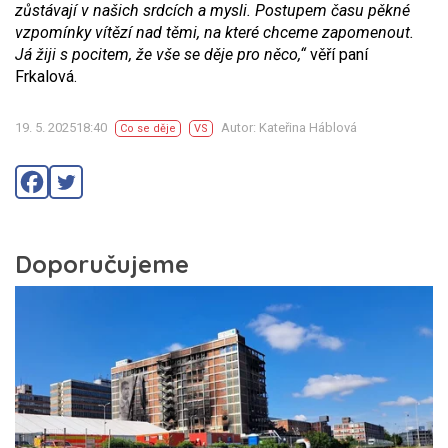
zůstávají v našich srdcích a mysli. Postupem času pěkné
vzpomínky vítězí nad těmi, na které chceme zapomenout.
Já žiji s pocitem, že vše se děje pro něco,“
věří paní
Frkalová.
19. 5. 202518:40
Autor: Kateřina Háblová
Co se děje
VS