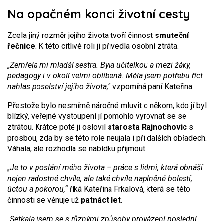
Na opačném konci životní cesty
Zcela jiný rozměr jejího života tvoří činnost
smuteční
řečnice
. K této citlivé roli ji přivedla osobní ztráta.
„
Zemřela mi mladší sestra. Byla učitelkou a mezi žáky,
pedagogy i v okolí velmi oblíbená. Měla jsem potřebu říct
nahlas poselství jejího života,“
vzpomíná paní Kateřina.
Přestože bylo nesmírně náročné mluvit o někom, kdo jí byl
blízký, veřejné vystoupení jí pomohlo vyrovnat se se
ztrátou. Krátce poté ji oslovil
starosta Rajnochovic
s
prosbou, zda by se této role neujala i při dalších obřadech.
Váhala, ale rozhodla se nabídku přijmout.
„
Je to v poslání mého života – práce s lidmi, která obnáší
nejen radostné chvíle, ale také chvíle naplněné bolestí,
úctou a pokorou,“
říká Kateřina Frkalová, která se této
činnosti se věnuje už
patnáct let
.
„
Setkala jsem se s různými způsoby provázení poslední