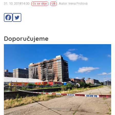
31. 10. 201814:00
Autor: Irena Frolová
Co se děje
UB