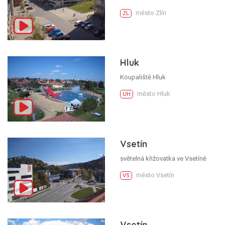
město Zlín
ZL
Hluk
Koupaliště Hluk
město Hluk
UH
Vsetín
světelná křižovatka ve Vsetíně
město Vsetín
VS
Vsetín