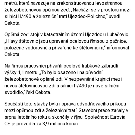
metrů, která navazuje na zrekonstruovanou levostrannou
železobetonovou opěrnou zeď. „Nachází se v prostoru mezi
silnicí II/490 a železniční tratí Újezdec-Polichno,“ uvedl
Cekota.
Opěrná zeď stojí v katastrálním území Újezdec u Luhačovic.
„Hlavy štětovnic jsou upravené ocelovou římsou z pažnice,
položené vodorovně a přivařené ke štětovnicím,“ informoval
Cekota.
Na římsu pracovníci přivařili ocelové trubkové zábradlí
výšky 1,1 metru. „To bylo osazeno i na původní
železobetonové opěrné zdi. V nezpevněné krajnici mezi
novou štětovnicovou zdí a silnicí II/490 je nové silniční
svodidlo,“ řekl Cekota.
Součástí této stavby byla i oprava odvodňovacího příkopu
mezi opěrnou zdí a železniční tratí. Stavební práce začaly v
srpnu letošního roku a skončily v říjnu. Společnost Eurovia
CS je provedla za 3,9 milionu korun.