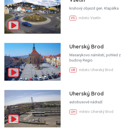
kruhový objezd gen. Klapálka
město Vsetín
VS
Uherský Brod
Masarykovo náměstí, pohled z
budovy Regio
město Uherský Brod
UB
Uherský Brod
autobusové nádraží
město Uherský Brod
UH