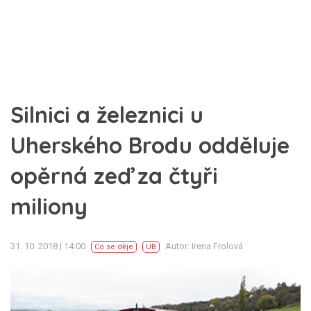
Silnici a železnici u
Uherského Brodu odděluje
opěrná zeď za čtyři
miliony
31. 10. 2018 | 14:00
Autor: Irena Frolová
Co se děje
UB