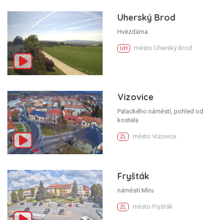
Uherský Brod
Hvězdárna
město Uherský Brod
UH
Vizovice
Palackého náměstí, pohled od
kostela
město Vizovice
ZL
Fryšták
náměstí Míru
město Fryšták
ZL