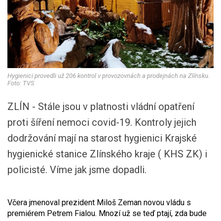
Hygienici provedli už 206 kontrol v provozovnách a prodejnách na Zlínsku.
Foto: TVS
ZLÍN - Stále jsou v platnosti vládní opatření
proti šíření nemoci covid-19. Kontroly jejich
dodržování mají na starost hygienici Krajské
hygienické stanice Zlínského kraje ( KHS ZK) i
policisté. Víme jak jsme dopadli.
Včera jmenoval prezident Miloš Zeman novou vládu s
premiérem Petrem Fialou. Mnozí už se teď ptají, zda bude