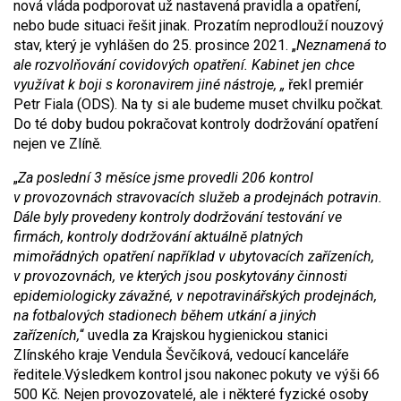
nová vláda podporovat už nastavená pravidla a opatření,
nebo bude situaci řešit jinak. Prozatím neprodlouží nouzový
stav, který je vyhlášen do 25. prosince 2021. „
Neznamená to
ale rozvolňování covidových opatření. Kabinet jen chce
využívat k boji s koronavirem jiné nástroje, „
řekl premiér
Petr Fiala (ODS). Na ty si ale budeme muset chvilku počkat.
Do té doby budou pokračovat kontroly dodržování opatření
nejen ve Zlíně.
„
Za poslední 3 měsíce jsme provedli 206 kontrol
v provozovnách stravovacích služeb a prodejnách potravin.
Dále byly provedeny kontroly dodržování testování ve
firmách, kontroly dodržování aktuálně platných
mimořádných opatření například v ubytovacích zařízeních,
v provozovnách, ve kterých jsou poskytovány činnosti
epidemiologicky závažné, v nepotravinářských prodejnách,
na fotbalových stadionech během utkání a jiných
zařízeních,
“ uvedla za Krajskou hygienickou stanici
Zlínského kraje Vendula Ševčíková, vedoucí kanceláře
ředitele.
Výsledkem kontrol jsou nakonec pokuty ve výši 66
500 Kč. Nejen provozovatelé, ale i některé fyzické osoby