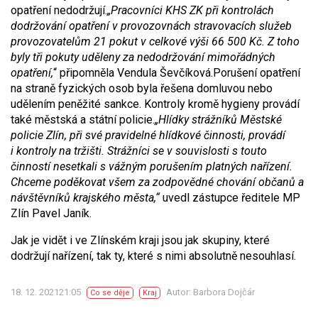
opatření nedodržují.
„Pracovníci KHS ZK při kontrolách
dodržování opatření v provozovnách stravovacích služeb
provozovatelům 21 pokut v celkové výši 66 500 Kč. Z toho
byly tři pokuty uděleny za nedodržování mimořádných
opatření,
“ připomněla Vendula Ševčíková.
Porušení opatření
na straně fyzických osob byla řešena domluvou nebo
udělením peněžité sankce. Kontroly kromě hygieny provádí
také městská a státní policie.
„Hlídky strážníků Městské
policie Zlín, při své pravidelné hlídkové činnosti, provádí
i kontroly na tržišti. Strážníci se v souvislosti s touto
činností nesetkali s vážným porušením platných nařízení.
Chceme poděkovat všem za zodpovědné chování občanů a
návštěvníků krajského města,“
uvedl zástupce ředitele MP
Zlín Pavel Janík.
Jak je vidět i ve Zlínském kraji jsou jak skupiny, které
dodržují nařízení, tak ty, které s nimi absolutně nesouhlasí.
18. 12. 202121:05
Autor: Barbora Dojčár
Co se děje
Kraj