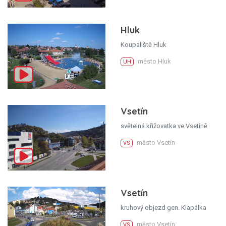
Hluk
Koupaliště Hluk
město Hluk
UH
Vsetín
světelná křižovatka ve Vsetíně
město Vsetín
VS
Vsetín
kruhový objezd gen. Klapálka
město Vsetín
VS