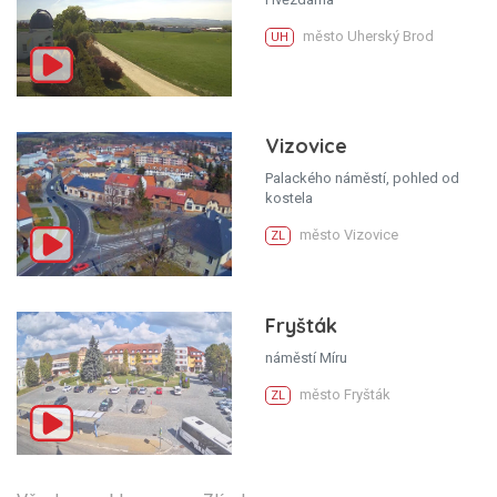
město Uherský Brod
UH
Vizovice
Palackého náměstí, pohled od
kostela
město Vizovice
ZL
Fryšták
náměstí Míru
město Fryšták
ZL