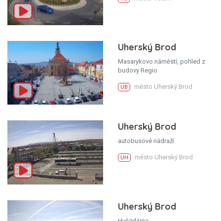
Uherský Brod
Masarykovo náměstí, pohled z
budovy Regio
město Uherský Brod
UB
Uherský Brod
autobusové nádraží
město Uherský Brod
UH
Uherský Brod
Hvězdárna