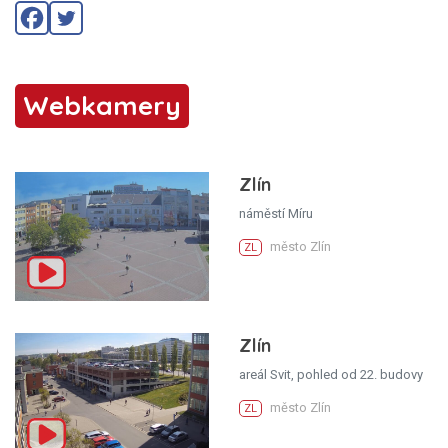
Webkamery
Zlín
náměstí Míru
město Zlín
ZL
Zlín
areál Svit, pohled od 22. budovy
město Zlín
ZL