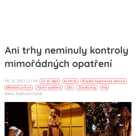
Ani trhy neminuly kontroly
mimořádných opatření
18. 12. 2021 | 21:05
Co se děje
Kontroly
Krajská hygienická stanice
Městská policie
Vládní opatření
Zlín
Zlínský kraj
Kraj
Autor: Barbora Dojčár