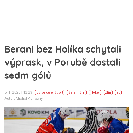
Berani bez Holíka schytali
výprask, v Porubě dostali
sedm gólů
5. 1. 2025 | 12:23
Co se děje
,
Sport
Berani Zlín
Hokej
Zlín
ZL
Autor: Michal Konečný