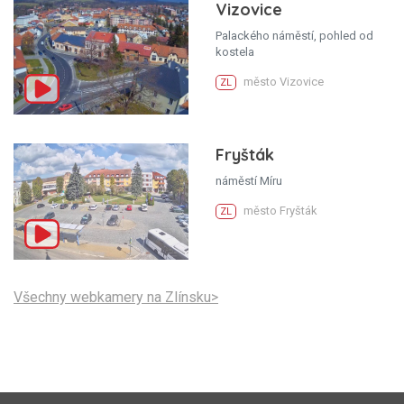
Vizovice
Palackého náměstí, pohled od
kostela
město Vizovice
ZL
Fryšták
náměstí Míru
město Fryšták
ZL
Všechny webkamery na Zlínsku>