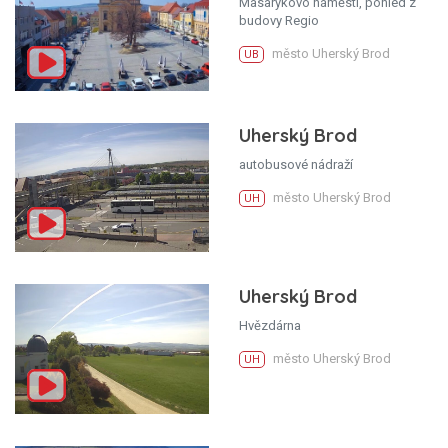
Masarykovo náměstí, pohled z
budovy Regio
město Uherský Brod
UB
Uherský Brod
autobusové nádraží
město Uherský Brod
UH
Uherský Brod
Hvězdárna
město Uherský Brod
UH