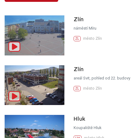
Zlín
náměstí Míru
město Zlín
ZL
Zlín
areál Svit, pohled od 22. budovy
město Zlín
ZL
Hluk
Koupaliště Hluk
město Hluk