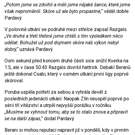
„Potom jsme se zdvihli a měli jsme nějaké šance, které jsme
však neproměnili. Skóre už ale bylo propastné,“
věděl dobře
Pardavý.
V polovině utkání se podruhé mezi střelce zapsal Razgals.
„Ve druhé a třetí třetině jsme chtěli s tím výsledkem něco
udělat. Bohužel už pod dojmem skóre náš výkon nebyl
dobrý,“
uznává Pardavý.
Osm sekund před koncem druhé části sice snížil Kverka na
1:5, ale v čase 50:43 Razgals dovršil hattrick. Debakl Beranů
ještě dokonal Csabi, který v osmém utkání první ligy poprvé
skóroval.
Poruba uspěla potřetí za sebou a vyhrála devět z
posledních jedenácti utkání. Naopak Zlín neuspěl poprvé po
sérii tří vítězství a utrpěl nejvyšší porážku v ročníku.
„Musíme se vyhnout tomu, aby se to stalo znova a připravit
se na další zápas,“
dodal Pardavý.
Berani si mohou reputaci napravit již v pondělí, kdy v prvním