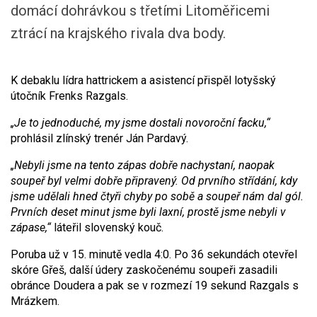
domácí dohrávkou s třetími Litoměřicemi
ztrácí na krajského rivala dva body.
K debaklu lídra hattrickem a asistencí přispěl lotyšský
útočník Frenks Razgals.
„Je to jednoduché, my jsme dostali novoroční facku,“
prohlásil zlínský trenér Ján Pardavý.
„Nebyli jsme na tento zápas dobře nachystaní, naopak
soupeř byl velmi dobře připravený. Od prvního střídání, kdy
jsme udělali hned čtyři chyby po sobě a soupeř nám dal gól.
Prvních deset minut jsme byli laxní, prostě jsme nebyli v
zápase,“
láteřil slovenský kouč.
Poruba už v 15. minutě vedla 4:0. Po 36 sekundách otevřel
skóre Gřeš, další údery zaskočenému soupeři zasadili
obránce Doudera a pak se v rozmezí 19 sekund Razgals s
Mrázkem.