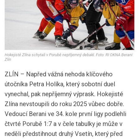
Hokejisté Zlína schytali v Porubě nepříjemný debakl. Foto: RI OKNA Berani
Zlín
ZLÍN – Napřed vážná nehoda klíčového
útočníka Petra Holíka, který sobotní duel
vynechal, pak nepříjemný výprask. Hokejisté
Zlína nevstoupili do roku 2025 vůbec dobře.
Vedoucí Berani ve 34. kole první ligy podlehli
čtvrté Porubě 1:7 a v čele tabulky je může v
neděli předstihnout druhý Vsetín, který před