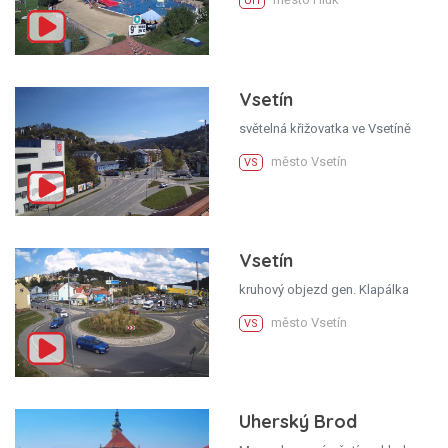
UH
Vsetín
světelná křižovatka ve Vsetíně
město Vsetín
VS
Vsetín
kruhový objezd gen. Klapálka
město Vsetín
VS
Uherský Brod