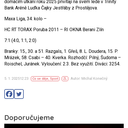
domácím utkání roku 2025 přivítají na svém ledě v Trinity
Bank Aréně Luďka Čajky Jestřáby z Prostějova.
Maxa Liga, 34. kolo –
HC RT TORAX Poruba 2011 – RI OKNA Berani Zlín
7:1 (4:0, 1:1, 2:0)
Branky: 15., 30. a 51. Razgals, 1. Gřeš, 8. L. Doudera, 15. P.
Mrázek, 58. Csabi – 40. Kverka. Rozhodčí: Pilný, Šudoma –
Roischel, Juránek. Vyloučení: 2:3. Bez využití. Diváci: 3254.
5. 1. 202512:23
Autor: Michal Konečný
Co se děje
,
Sport
ZL