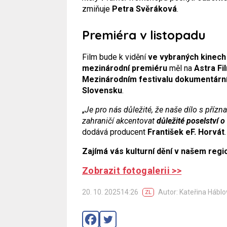
zmiňuje
Petra Svěráková
.
Premiéra v listopadu
Film bude k vidění
ve vybraných kinech
mezinárodní premiéru
měl na
Astra Fi
Mezinárodním festivalu dokumentárníc
Slovensku
.
„
Je pro nás důležité, že naše dílo s příz
zahraničí akcentovat
důležité poselství o
dodává producent
František eF. Horvát
.
Zajímá vás kulturní dění v našem reg
Zobrazit fotogalerii >>
20. 10. 202514:26
Autor: Kateřina Hábl
ZL