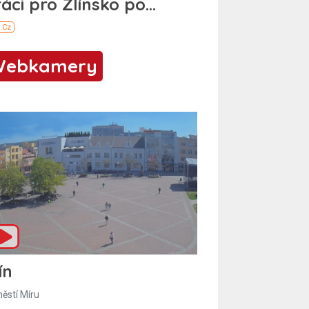
Webkamery
ín
ěstí Míru