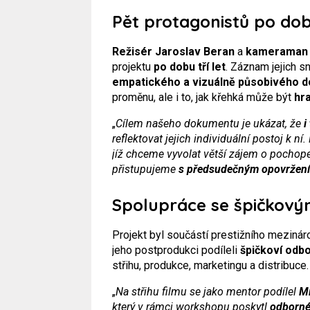
Pět protagonistů po dobu
Režisér Jaroslav Beran
a
kameraman 
projektu
po dobu tří let
. Záznam jejich s
empatického a vizuálně působivého 
proměnu, ale i to, jak křehká může být
hr
„
Cílem našeho dokumentu je ukázat, že
i
reflektovat jejich individuální postoj k n
jíž chceme vyvolat větší zájem o pochopen
přistupujeme
s předsudečným opovržen
Spolupráce se špičkový
Projekt byl součástí prestižního meziná
jeho postprodukci podíleli
špičkoví odb
střihu, produkce, marketingu a distribuce.
„
Na střihu filmu se jako mentor podílel
Mi
který v rámci workshopu poskytl
odborné