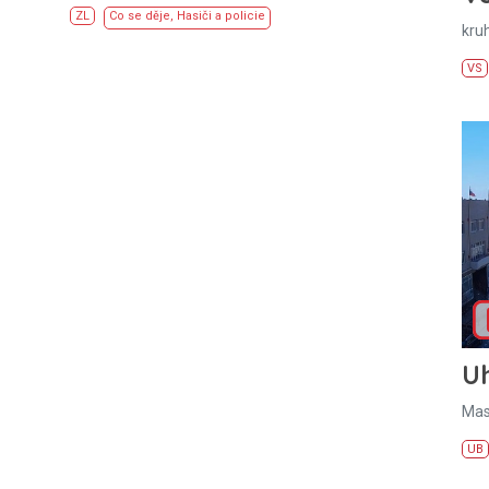
ZL
Co se děje
,
Hasiči a policie
kru
VS
U
Mas
UB