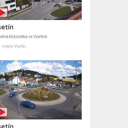
etín
telná křižovatka ve Vsetíně
město Vsetín
etín