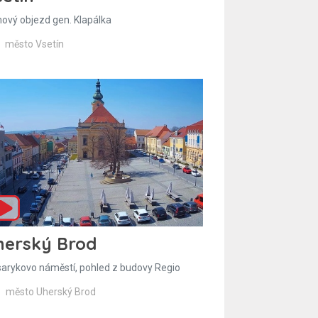
hový objezd gen. Klapálka
město Vsetín
herský Brod
arykovo náměstí, pohled z budovy Regio
město Uherský Brod