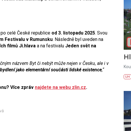
po celé České republice
od 3. listopadu 2025
. Svou
lm Festivalu v Rumunsku
. Následně byl uveden na
h filmů Ji.hlava
a na festivalu
Jeden svět na
H
načným názvem Byt či nebýt může nejen v Česku, ale i v
Kou
 bydlení jako elementární součásti lidské existence
,“
UH
ionu? Více zpráv
najdete na webu zlin.cz
.
ová