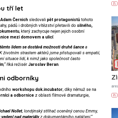
ZL
 tří let
Adam Černich
sledovali
pět protagonistů
tohoto
nahy, pádů i drobných vítězství přetavili do
silného,
dokumentu
, který zachycuje nejen jejich osobní
anice mezi domovem a ulicí
.
 těmto lidem se dostává možnosti druhé šance
a
í. K životním strastem aktérů jsme přistupovali s empatií,
í situace lidí, k nimž jako společnost často
ím
,“
říká režisér
Jaroslav Beran
.
Zl
mi odborníky
areá
rodního
workshopu dok.incubator
, díky němuž se na
orníci a odbornice
z oblasti filmové dramaturgie,
ZL
chael Nollet
, londýnský střihač oceněný cenou Emmy,
 vedení nad materiály
z dokumentárního natáčení,“