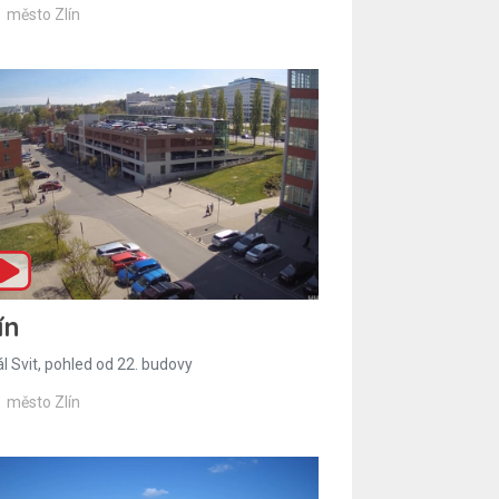
město Zlín
ín
l Svit, pohled od 22. budovy
město Zlín