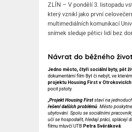
ZLÍN – V pondělí 3. listopadu vs
který vznikl jako první celovečer
multimediálních komunikací Univ
snímek sleduje pětici lidí bez do
Návrat do běžného živo
Jedno město, čtyři sociální byty, pět 
dokumentární film Byt či nebýt, ve které
projektu Housing First v Otrokovicích
pocit jistoty.
„
Projekt Housing First
staví na jednoduc
řešení dalších problémů
. Město poskytne
ubytování. Spolu se sociálními pracovní
učí se hospodařit, hledají práci, splácejí 
filmu mluvčí UTB
Petra Svěráková
.