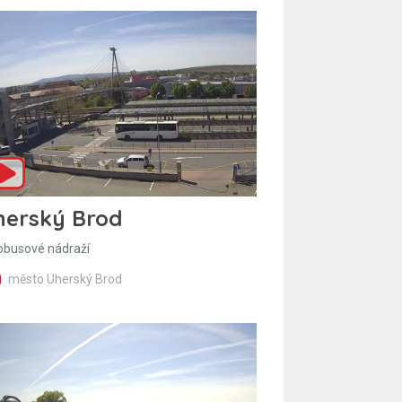
herský Brod
obusové nádraží
město Uherský Brod