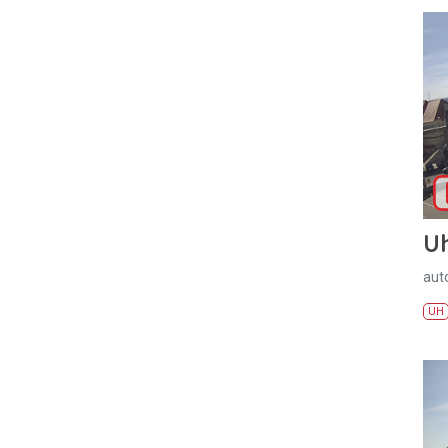
U
aut
UH