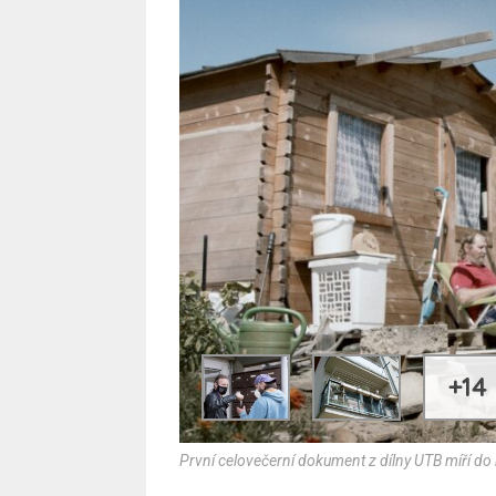
+14
První celovečerní dokument z dílny UTB míří do