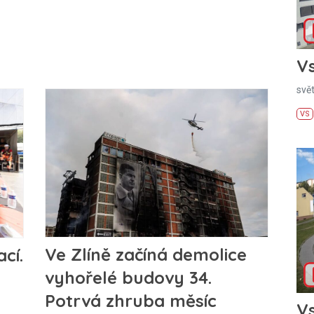
Vs
svě
VS
Ve Zlíně začíná demolice
cí.
vyhořelé budovy 34.
Potrvá zhruba měsíc
Vs