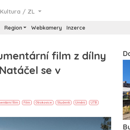
/
Kultura
/
ZL
Region
Webkamery
Inzerce
mentární film z dílny
 Natáčel se v
ntární film
Film
Otrokovice
Studenti
Umění
UTB