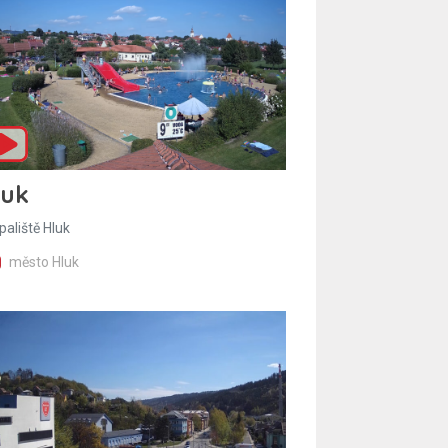
luk
paliště Hluk
město Hluk