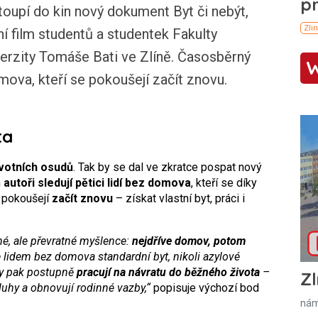
toupí do kin nový dokument Byt či nebýt,
ní film studentů a studentek Fakulty
erzity Tomáše Bati ve Zlíně. Časosběrný
mova, kteří se pokoušejí začít znovu.
ta
životních osudů
. Tak by se dal ve zkratce pospat nový
m
autoři sledují pětici lidí bez domova
, kteří se díky
pokoušejí
začít znovu
– získat vlastní byt, práci i
hé, ale převratné myšlence:
nejdříve domov, potom
 lidem bez domova standardní byt, nikoli azylové
ky pak postupně
pracují na návratu do běžného života
–
Zl
dluhy a obnovují rodinné vazby,“
popisuje výchozí bod
nám