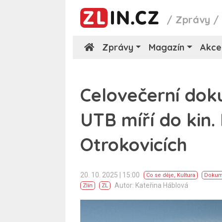
/
Zprávy
Zprávy
Magazín
Akce
Celovečerní doku
UTB míří do kin.
Otrokovicích
20. 10. 2025 | 15:00
Co se děje
,
Kultura
Dokume
Autor: Kateřina Háblová
Zlín
ZL