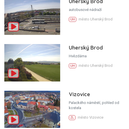
Uherský Brod
autobusové nádraží
město Uherský Brod
UH
Uherský Brod
Hvězdárna
město Uherský Brod
UH
Vizovice
Palackého náměstí, pohled od
kostela
město Vizovice
ZL