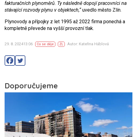
fakturačních plynoměrů. Ty následně dopojí pracovníci na
stávající rozvody plynu v objektech,“
uvedlo město Zlín.
Plynovody a přípojky z let 1995 až 2022 firma ponechá a
kompletně převede na vyšší provozní tlak.
29. 8. 202413:06
Autor: Kateřina Háblová
Co se děje
ZL