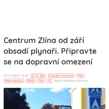
Centrum Zlína od září
obsadí plynaři. Připravte
se na dopravní omezení
29. 8. 2024 | 13:06
Co se děje
Dopravní omezení
Plyn
Autor: Kateřina Háblová
Rekonstrukce
Řidiči
Zlín
ZL