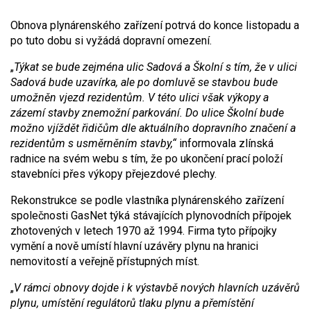
Obnova plynárenského zařízení potrvá do konce listopadu a
po tuto dobu si vyžádá dopravní omezení.
„
Týkat se bude zejména ulic Sadová a Školní s tím, že v ulici
Sadová bude uzavírka, ale po domluvě se stavbou bude
umožněn vjezd rezidentům. V této ulici však výkopy a
zázemí stavby znemožní parkování. Do ulice Školní bude
možno vjíždět řidičům dle aktuálního dopravního značení a
rezidentům s usměrněním stavby,“
informovala zlínská
radnice na svém webu s tím, že po ukončení prací položí
stavebníci přes výkopy přejezdové plechy.
Rekonstrukce se podle vlastníka plynárenského zařízení
společnosti GasNet týká stávajících plynovodních přípojek
zhotovených v letech 1970 až 1994. Firma tyto přípojky
vymění a nově umístí hlavní uzávěry plynu na hranici
nemovitostí a veřejně přístupných míst.
„
V rámci obnovy dojde i k výstavbě nových hlavních uzávěrů
plynu, umístění regulátorů tlaku plynu a přemístění