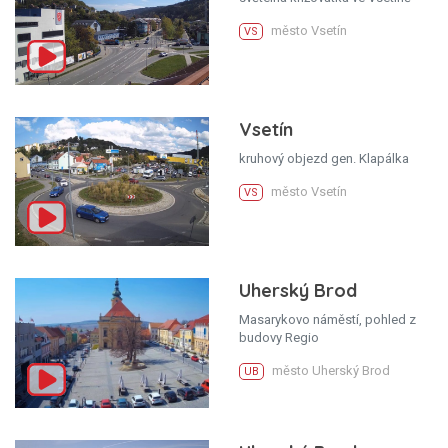
město Vsetín
VS
Vsetín
kruhový objezd gen. Klapálka
město Vsetín
VS
Uherský Brod
Masarykovo náměstí, pohled z
budovy Regio
město Uherský Brod
UB