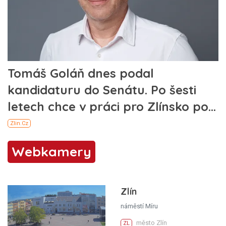
Webkamery
Zlín
náměstí Míru
město Zlín
ZL