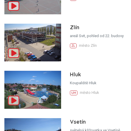
Zlín
areál Svit, pohled od 22. budovy
město Zlín
ZL
Hluk
Koupaliště Hluk
město Hluk
UH
Vsetín
světelná křižovatka ve Vsetíně