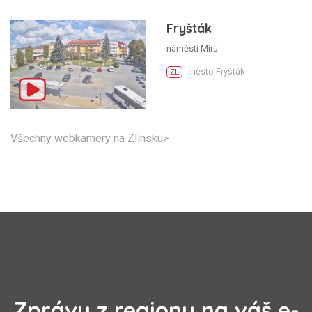
Fryšták
náměstí Míru
město Fryšták
ZL
Všechny webkamery na Zlínsku>
Zprávy z regionu na váš e-