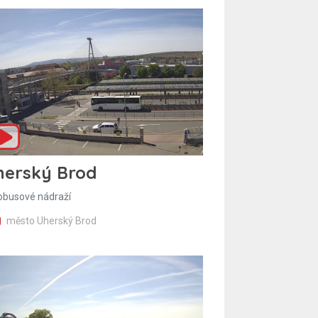
herský Brod
obusové nádraží
město Uherský Brod