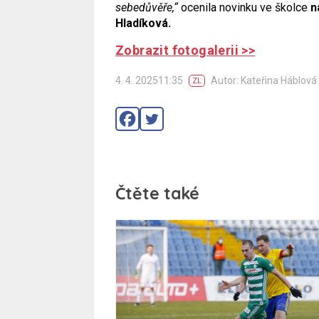
sebedůvěře,“
ocenila novinku ve školce
n
Hladíková.
Zobrazit fotogalerii >>
4. 4. 202511:35
Autor: Kateřina Háblová
ZL
Čtěte také