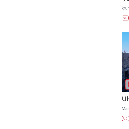
kru
VS
U
Mas
UB