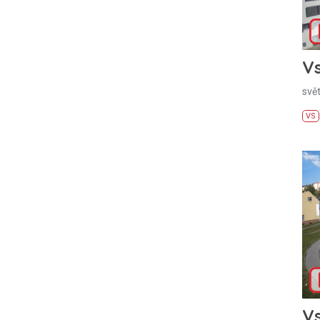
Vs
svě
VS
Vs