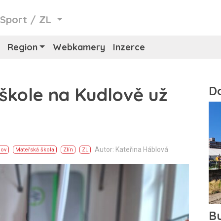
/
Sport
/
ZL
Region
Webkamery
Inzerce
škole na Kudlově už
Autor: Kateřina Háblová
lov
Mateřská škola
Zlín
ZL