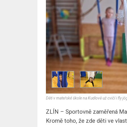
Děti v mateřské škole na Kudlově už cvičí i fly jó
ZLÍN – Sportovně zaměřená Mate
Kromě toho, že zde děti ve vlastn