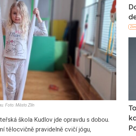
gu. Foto: Město Zlín
řská škola Kudlov jde opravdu s dobou.
í tělocvičně pravidelně cvičí jógu,