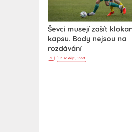
Ševci musejí zašít klokan
kapsu. Body nejsou na
rozdávání
ZL
Co se děje
,
Sport