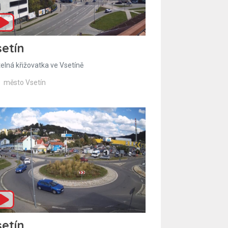
etín
telná křižovatka ve Vsetíně
město Vsetín
etín