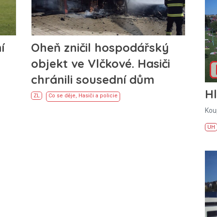
í
Oheň zničil hospodářský
objekt ve Vlčkové. Hasiči
chránili sousední dům
H
ZL
Co se děje
,
Hasiči a policie
Kou
UH