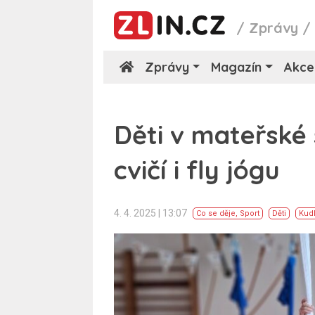
/
Zprávy
Zprávy
Magazín
Akce
Děti v mateřské 
cvičí i fly jógu
4. 4. 2025 | 13:07
Co se děje
,
Sport
Děti
Kud