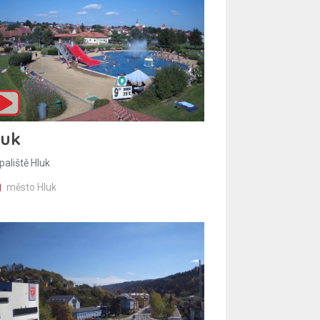
luk
paliště Hluk
město Hluk