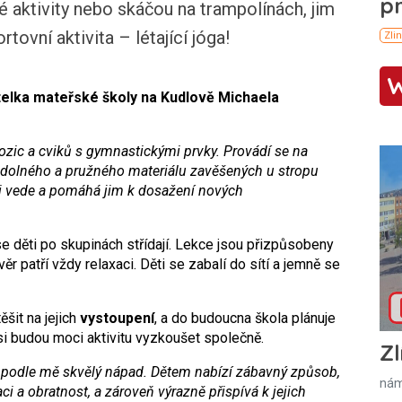
aktivity nebo skáčou na trampolínách, jim
rtovní aktivita – létající jóga!
telka mateřské školy na Kudlově Michaela
ozic a cviků s gymnastickými prvky. Provádí se na
odolného a pružného materiálu zavěšených u stropu
i vede
a pomáhá jim k dosažení nových
se děti po skupinách střídají. Lekce jsou přizpůsobeny
r patří vždy relaxaci. Děti se zabalí do sítí a jemně se
šit na jejich
vystoupení
, a do budoucna škola plánuje
si budou moci aktivitu vyzkoušet společně.
Zl
e podle mě skvělý nápad. Dětem nabízí zábavný způsob,
nám
naci a obratnost, a zároveň výrazně přispívá k jejich