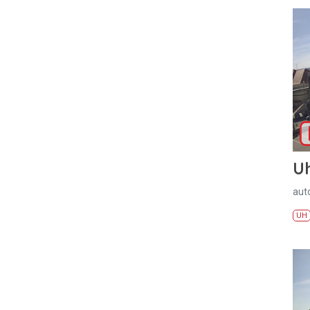
U
aut
UH