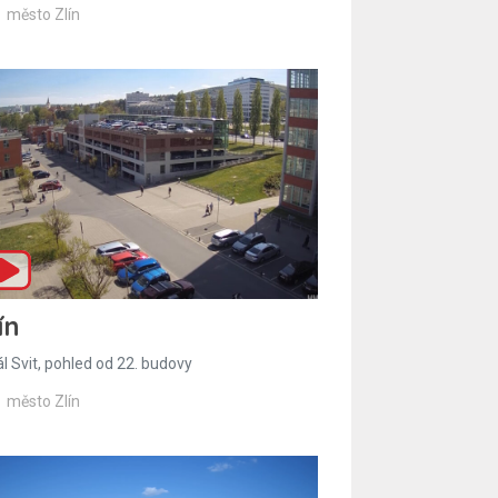
město Zlín
ín
l Svit, pohled od 22. budovy
město Zlín