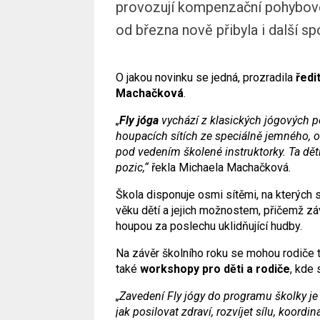
provozují kompenzační pohybové 
od března nově přibyla i další spo
O jakou novinku se jedná, prozradila
ředi
Machačková
.
„
Fly jóga
vychází z klasických jógových p
houpacích sítích ze speciálně jemného, 
pod vedením školené instruktorky. Ta dět
pozic,“
řekla Michaela Machačková.
Škola disponuje osmi sítěmi, na kterých 
věku dětí a jejich možnostem, přičemž závě
houpou za poslechu uklidňující hudby.
Na závěr školního roku se mohou rodiče tě
také
workshopy pro děti a rodiče
, kde 
„Zavedení Fly jógy do programu školky j
jak posilovat zdraví, rozvíjet sílu, koordi