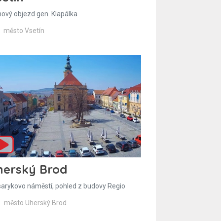
hový objezd gen. Klapálka
město Vsetín
herský Brod
arykovo náměstí, pohled z budovy Regio
město Uherský Brod