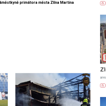
áměstkyně primátora města Zlína Martina
ZL
Zl
areá
ZL