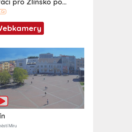
Webkamery
ín
ěstí Míru