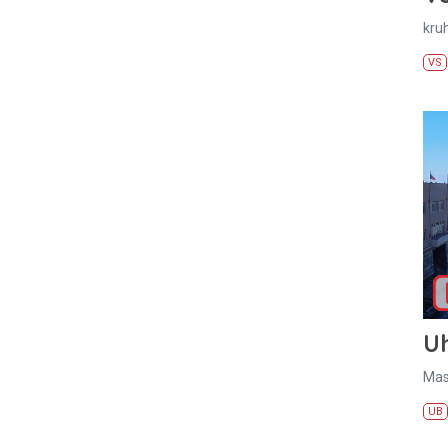
kru
VS
U
Mas
UB