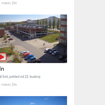
město Zlín
ín
l Svit, pohled od 22. budovy
město Zlín