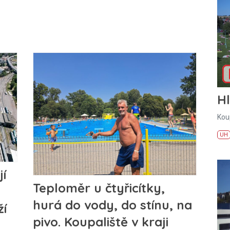
H
Kou
UH
jí
Teploměr u čtyřicítky,
hurá do vody, do stínu, na
í
pivo. Koupaliště v kraji