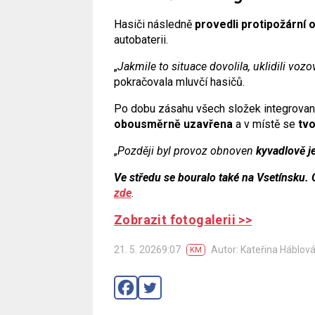
Hasiči následně
provedli protipožární 
autobaterii.
„
Jakmile to situace dovolila, uklidili vo
pokračovala mluvčí hasičů.
Po dobu zásahu všech složek integrova
obousměrně uzavřena
a v místě se
tvo
„
Později byl provoz obnoven
kyvadlově j
Ve středu se bouralo také na Vsetínsku
zde
.
Zobrazit fotogalerii >>
21. 5. 20269:07
Autor: Kateřina Háblov
KM