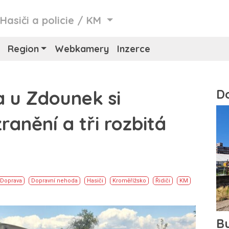
/
Hasiči a policie
/
KM
Region
Webkamery
Inzerce
 u Zdounek si
ranění a tři rozbitá
Doprava
Dopravní nehoda
Hasiči
Kroměřížsko
Řidiči
KM