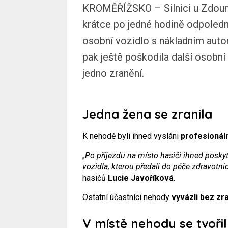
KROMĚŘÍŽSKO – Silnici u Zdoune
krátce po jedné hodině odpolední
osobní vozidlo s nákladním aut
pak ještě poškodila další osobní
jedno zranění.
Jedna žena se zranila
K nehodě byli ihned vysláni
profesionáln
„
Po příjezdu na místo hasiči ihned poskyt
vozidla, kterou předali do péče zdravotni
hasičů
Lucie Javoříková
.
Ostatní účastníci nehody
vyvázli bez zr
V místě nehody se tvoři