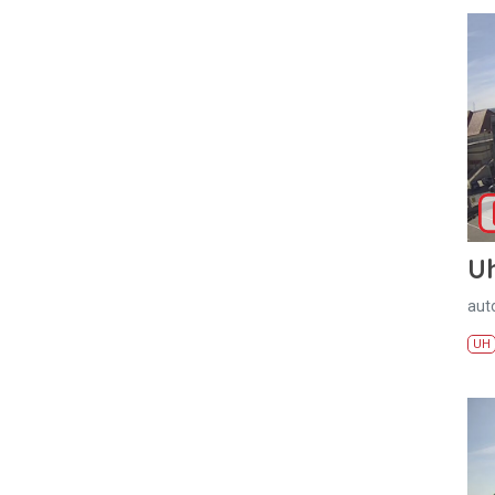
U
aut
UH