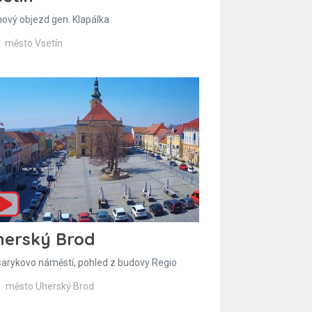
hový objezd gen. Klapálka
město Vsetín
herský Brod
arykovo náměstí, pohled z budovy Regio
město Uherský Brod