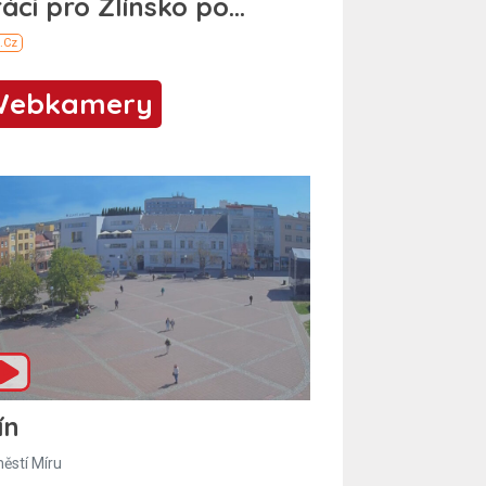
Webkamery
ín
ěstí Míru