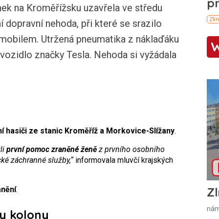
k na Kroměřížsku uzavřela ve středu
 dopravní nehoda, při které se srazilo
omobilem. Utržená pneumatika z náklaďáku
 vozidlo značky Tesla. Nehoda si vyžádala
í hasiči ze stanic Kroměříž a Morkovice-Slížany
.
li
první pomoc zraněné ženě
z prvního osobního
cké záchranné služby,“
informovala mluvčí krajských
Zl
anění
.
nám
ly kolony