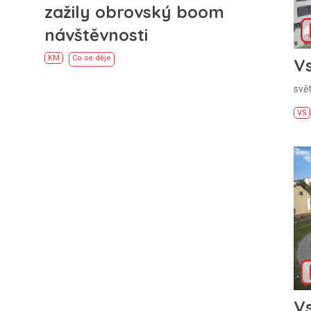
zažily obrovský boom
návštěvnosti
KM
Co se děje
Vs
svě
VS
Vs