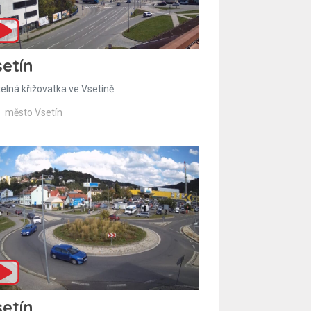
etín
telná křižovatka ve Vsetíně
město Vsetín
etín