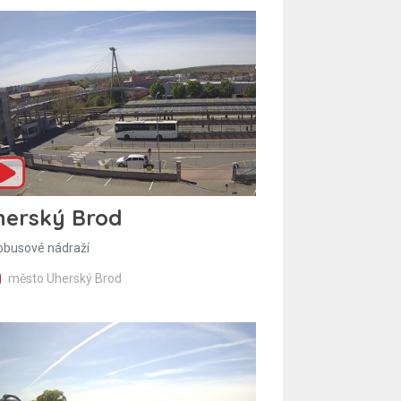
herský Brod
obusové nádraží
město Uherský Brod