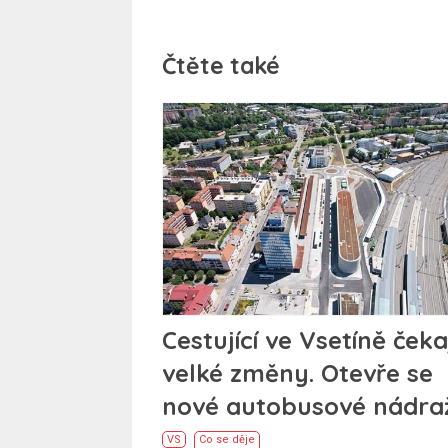
Čtěte také
Cestující ve Vsetíně čeka
velké změny. Otevře se
nové autobusové nádraž
VS
Co se děje