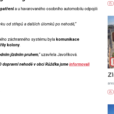
ZL
opatření
a u havarovaného osobního automobilu odpojili
zovku od střepů a dalších úlomků po nehodě,“
ného záchranného systému byla
komunikace
řily kolony
.
edním jízdním pruhem
,“
uzavřela Javoříková.
. O dopravní nehodě v obci Růžďka jsme
informovali
Zl
areá
á
ZL