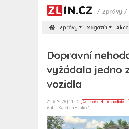
/
Zprávy
Zprávy
Magazín
Akce
Dopravní nehoda
vyžádala jedno z
vozidla
21. 5. 2026 | 11:04
Co se děje
,
Hasiči a policie
Autor: Kateřina Háblová