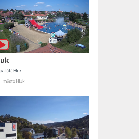
luk
paliště Hluk
město Hluk