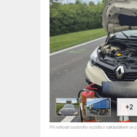
+2
Při nehodě osobního vozidla s náklaďákem se z