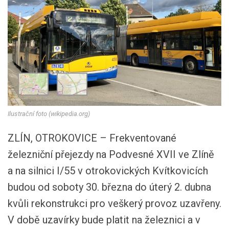
Ilustrační foto (wikipedia.org)
ZLÍN, OTROKOVICE – Frekventované
železniční přejezdy na Podvesné XVII ve Zlíně
a na silnici I/55 v otrokovických Kvítkovicích
budou od soboty 30. března do úterý 2. dubna
kvůli rekonstrukci pro veškerý provoz uzavřeny.
V době uzavírky bude platit na železnici a v