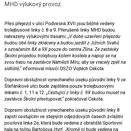
MHD výlukový provoz.
Přes přejezd v ulici Podvesná XVII jsou běžně vedeny
trolejbusové linky č. 8 a 9. Přerušené linky MHD budou
nahrazeny výlukovými trasami.
„V době uzavření přejezdu
budou obě linky zkráceny a budou jezdit z Jižních Svahů
s označením 8X a 9X pouze do centra Zlína. Ze zastávky
Školní projedou trolejbusy kolem kostela a napojí se na
svou trasu na zastávce Náměstí Míru, aby se vracely zpět na
sídliště,“
informoval mluvčí DSZO Vojtěch Cekota.
Dopravní obslužnost vynechaného úseku původní linky 9 ve
Štefánikově ulici bude zajištěna pouze trolejbusovými
linkami č. 1, 11 a 12.
„Cestující z linky č. 9X budou muset na
zastávce Školní přestupovat,“
pokračoval Cekota.
Dopravní obslužnost vynechaného úseku původní linky 8
zajistí cestujícím ve stejných odjezdových časech zvláštní
posilová linka 2e, která bude vedena z obratiště Sportovní
hala na točnu Bartošova čtvrť.
„Kromě ní bude vedena na