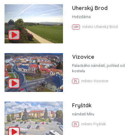
Uherský Brod
Hvězdárna
město Uherský Brod
UH
Vizovice
Palackého náměstí, pohled od
kostela
město Vizovice
ZL
Fryšták
náměstí Míru
město Fryšták
ZL