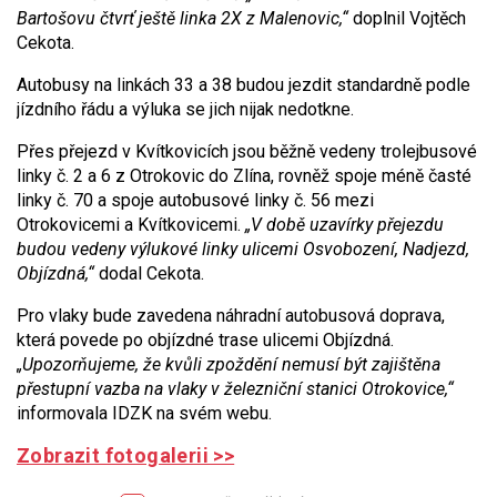
Bartošovu čtvrť ještě linka 2X z Malenovic,“
doplnil Vojtěch
Cekota.
Autobusy na linkách 33 a 38 budou jezdit standardně podle
jízdního řádu a výluka se jich nijak nedotkne.
Přes přejezd v Kvítkovicích jsou běžně vedeny trolejbusové
linky č. 2 a 6 z Otrokovic do Zlína, rovněž spoje méně časté
linky č. 70 a spoje autobusové linky č. 56 mezi
Otrokovicemi a Kvítkovicemi.
„V době uzavírky přejezdu
budou vedeny výlukové linky ulicemi Osvobození, Nadjezd,
Objízdná,“
dodal Cekota.
Pro vlaky bude zavedena náhradní autobusová doprava,
která povede po objízdné trase ulicemi Objízdná.
„Upozorňujeme, že kvůli zpoždění nemusí být zajištěna
přestupní vazba na vlaky v železniční stanici Otrokovice,“
informovala IDZK na svém webu.
Zobrazit fotogalerii >>