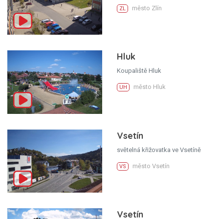
město Zlín
ZL
Hluk
Koupaliště Hluk
město Hluk
UH
Vsetín
světelná křižovatka ve Vsetíně
město Vsetín
VS
Vsetín