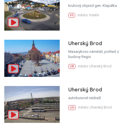
kruhový objezd gen. Klapálka
město Vsetín
VS
Uherský Brod
Masarykovo náměstí, pohled z
budovy Regio
město Uherský Brod
UB
Uherský Brod
autobusové nádraží
město Uherský Brod
UH