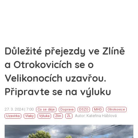
Důležité přejezdy ve Zlíně
a Otrokovicích se o
Velikonocích uzavřou.
Připravte se na výluku
27. 3. 2024 | 7:00
Co se děje
Doprava
DSZO
MHD
Otrokovice
Autor: Kateřina Háblová
Uzavírka
Vlaky
Výluka
Zlín
ZL