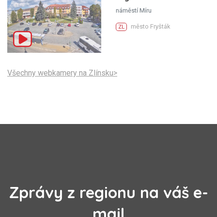
náměstí Míru
město Fryšták
ZL
Všechny webkamery na Zlínsku>
Zprávy z regionu na váš e-
mail