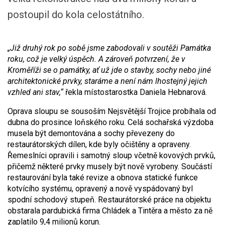
postoupil do kola celostátního.
„Již druhý rok po sobě jsme zabodovali v soutěži Památka
roku, což je velký úspěch. A zároveň potvrzení, že v
Kroměříži se o památky, ať už jde o stavby, sochy nebo jiné
architektonické prvky, staráme a není nám lhostejný jejich
vzhled ani stav,“
řekla místostarostka Daniela Hebnarová.
Oprava sloupu se sousoším Nejsvětější Trojice probíhala od
dubna do prosince loňského roku. Celá sochařská výzdoba
musela být demontována a sochy převezeny do
restaurátorských dílen, kde byly očištěny a opraveny.
Řemeslníci opravili i samotný sloup včetně kovových prvků,
přičemž některé prvky musely být nově vyrobeny. Součástí
restaurování byla také revize a obnova statické funkce
kotvícího systému, opravený a nově vyspádovaný byl
spodní schodový stupeň. Restaurátorské práce na objektu
obstarala pardubická firma Chládek a Tintěra a město za ně
zaplatilo 9,4 milionů korun.