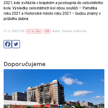
2021, kde zvítězila v krajském a postoupila do celostátního
kola. Výsledky celostátních kol obou soutěží – Památka
roku 2021 a Historické město roku 2021 – budou známy v
průběhu dubna.
27. 3. 20227:00
Autor: Zuzana Jošticová
Co se děje
KM