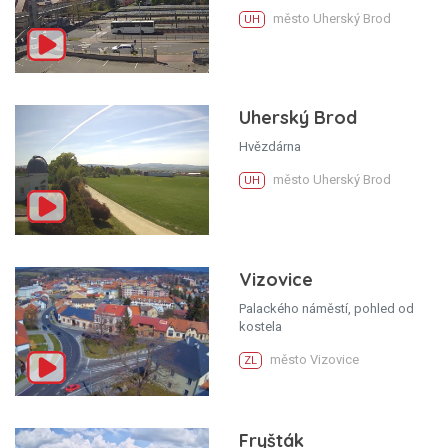
město Uherský Brod
UH
Uherský Brod
Hvězdárna
město Uherský Brod
UH
Vizovice
Palackého náměstí, pohled od
kostela
město Vizovice
ZL
Fryšták