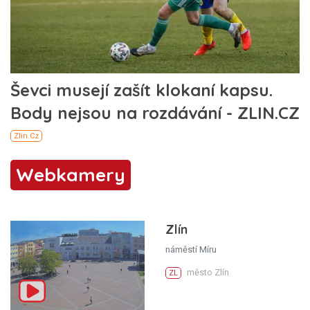
Webkamery
Zlín
náměstí Míru
město Zlín
ZL