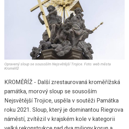
Opravený sloup se sousoším Nejsvětější Trojice. Foto: web města
Kroměříž
KROMĚŘÍŽ - Další zrestaurovaná kroměřížská
památka, morový sloup se sousoším
Nejsvětější Trojice, uspěla v soutěži Památka
roku 2021. Sloup, který je dominantou Riegrova
náměstí, zvítězil v krajském kole v kategorii
velká rekonstrukce nad dva miliony korun a