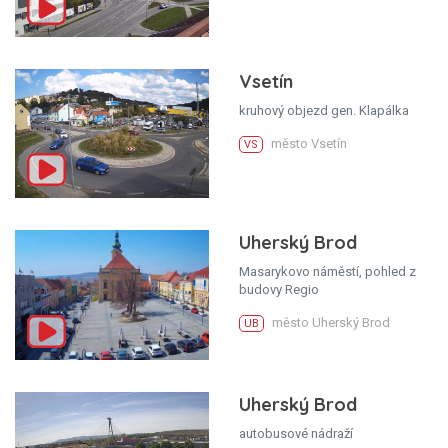
Vsetín
kruhový objezd gen. Klapálka
město Vsetín
VS
Uherský Brod
Masarykovo náměstí, pohled z
budovy Regio
město Uherský Brod
UB
Uherský Brod
autobusové nádraží