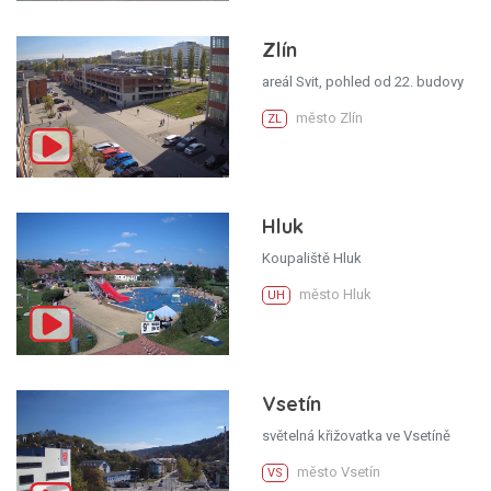
Zlín
areál Svit, pohled od 22. budovy
město Zlín
ZL
Hluk
Koupaliště Hluk
město Hluk
UH
Vsetín
světelná křižovatka ve Vsetíně
město Vsetín
VS