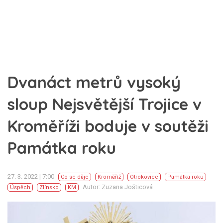
Dvanáct metrů vysoký
sloup Nejsvětější Trojice v
Kroměříži boduje v soutěži
Památka roku
27. 3. 2022 | 7:00
Co se děje
Kroměříž
Otrokovice
Památka roku
Autor: Zuzana Jošticová
Úspěch
Zlínsko
KM