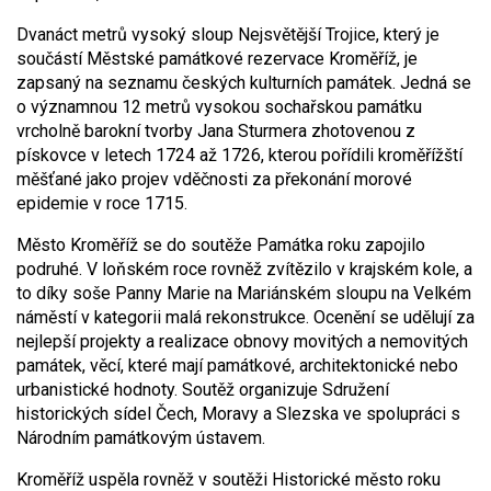
Dvanáct metrů vysoký sloup Nejsvětější Trojice, který je
součástí Městské památkové rezervace Kroměříž, je
zapsaný na seznamu českých kulturních památek. Jedná se
o významnou 12 metrů vysokou sochařskou památku
vrcholně barokní tvorby Jana Sturmera zhotovenou z
pískovce v letech 1724 až 1726, kterou pořídili kroměřížští
měšťané jako projev vděčnosti za překonání morové
epidemie v roce 1715.
Město Kroměříž se do soutěže Památka roku zapojilo
podruhé. V loňském roce rovněž zvítězilo v krajském kole, a
to díky soše Panny Marie na Mariánském sloupu na Velkém
náměstí v kategorii malá rekonstrukce. Ocenění se udělují za
nejlepší projekty a realizace obnovy movitých a nemovitých
památek, věcí, které mají památkové, architektonické nebo
urbanistické hodnoty. Soutěž organizuje Sdružení
historických sídel Čech, Moravy a Slezska ve spolupráci s
Národním památkovým ústavem.
Kroměříž uspěla rovněž v soutěži Historické město roku