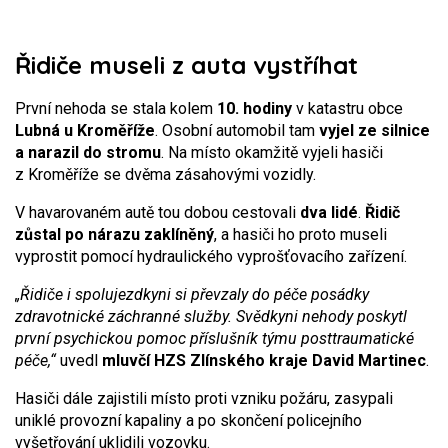
Řidiče museli z auta vystříhat
První nehoda se stala kolem
10. hodiny
v katastru obce
Lubná u Kroměříže
. Osobní automobil tam
vyjel ze silnice
a narazil do stromu
. Na místo okamžitě vyjeli hasiči
z Kroměříže se dvěma zásahovými vozidly.
V havarovaném autě tou dobou cestovali
dva lidé
.
Řidič
zůstal po nárazu zaklíněný
, a hasiči ho proto museli
vyprostit pomocí hydraulického vyprošťovacího zařízení.
„Řidiče i spolujezdkyni si převzaly do péče posádky
zdravotnické záchranné služby. Svědkyni nehody poskytl
první psychickou pomoc příslušník týmu posttraumatické
péče,“
uvedl
mluvčí HZS Zlínského kraje David Martinec
.
Hasiči dále zajistili místo proti vzniku požáru, zasypali
uniklé provozní kapaliny a po skončení policejního
vyšetřování uklidili vozovku.