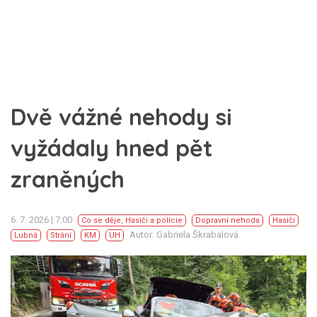
Dvě vážné nehody si
vyžádaly hned pět
zraněných
6. 7. 2026 | 7:00
Co se děje
,
Hasiči a policie
Dopravní nehoda
Hasiči
Autor: Gabriela Škrabalová
Lubná
Strání
KM
UH