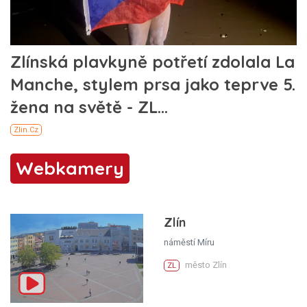
Webkamery
Zlín
náměstí Míru
město Zlín
ZL