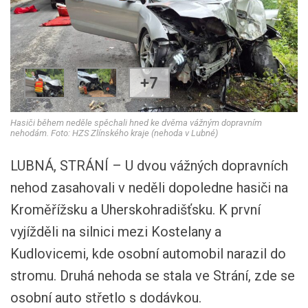
+7
Hasiči během neděle spěchali hned ke dvěma vážným dopravním
nehodám. Foto: HZS Zlínského kraje (nehoda v Lubné)
LUBNÁ, STRÁNÍ – U dvou vážných dopravních
nehod zasahovali v neděli dopoledne hasiči na
Kroměřížsku a Uherskohradišťsku. K první
vyjížděli na silnici mezi Kostelany a
Kudlovicemi, kde osobní automobil narazil do
stromu. Druhá nehoda se stala ve Strání, zde se
osobní auto střetlo s dodávkou.