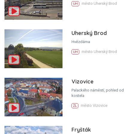
město Uherský Brod
UH
Uherský Brod
Hvězdárna
město Uherský Brod
UH
Vizovice
Palackého náměstí, pohled od
kostela
město Vizovice
ZL
Fryšták