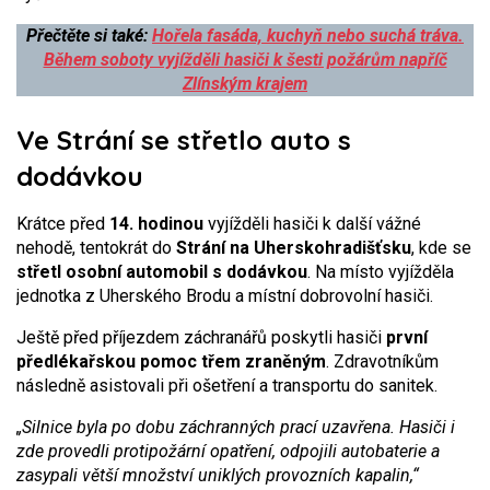
Přečtěte si také:
Hořela fasáda, kuchyň nebo suchá tráva.
Během soboty vyjížděli hasiči k šesti požárům napříč
Zlínským krajem
Ve Strání se střetlo auto s
dodávkou
Krátce před
14. hodinou
vyjížděli hasiči k další vážné
nehodě, tentokrát do
Strání na Uherskohradišťsku
, kde se
střetl osobní automobil s dodávkou
. Na místo vyjížděla
jednotka z Uherského Brodu a místní dobrovolní hasiči.
Ještě před příjezdem záchranářů poskytli hasiči
první
předlékařskou pomoc třem zraněným
. Zdravotníkům
následně asistovali při ošetření a transportu do sanitek.
„Silnice byla po dobu záchranných prací uzavřena. Hasiči i
zde provedli protipožární opatření, odpojili autobaterie a
zasypali větší množství uniklých provozních kapalin,“