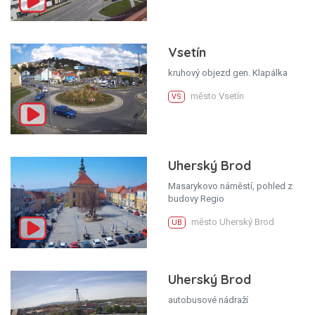
Vsetín
kruhový objezd gen. Klapálka
město Vsetín
VS
Uherský Brod
Masarykovo náměstí, pohled z
budovy Regio
město Uherský Brod
UB
Uherský Brod
autobusové nádraží