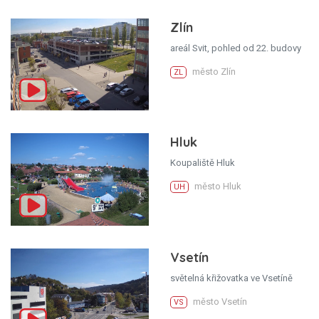
Zlín
areál Svit, pohled od 22. budovy
město Zlín
ZL
Hluk
Koupaliště Hluk
město Hluk
UH
Vsetín
světelná křižovatka ve Vsetíně
město Vsetín
VS