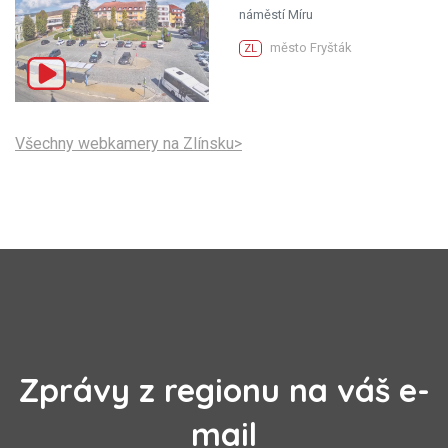
náměstí Míru
město Fryšták
ZL
Všechny webkamery na Zlínsku>
Zprávy z regionu na váš e-
mail