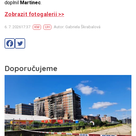
doplnil
Martinec
.
Zobrazit fotogalerii >>
6. 7. 202617:37
Autor: Gabriela Škrabalová
KM
UH