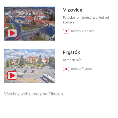
Vizovice
Palackého náměstí, pohled od
kostela
město Vizovice
ZL
Fryšták
náměstí Míru
město Fryšták
ZL
Všechny webkamery na Zlínsku>