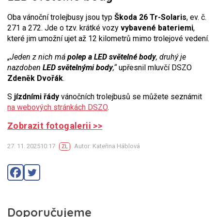
Oba vánoční trolejbusy jsou typ
Škoda 26 Tr-Solaris
, ev. č.
271 a 272. Jde o tzv. krátké vozy
vybavené bateriemi
,
které jim umožní ujet až 12 kilometrů mimo trolejové vedení.
„
Jeden z nich má
polep a LED světelné body
, druhý je
nazdoben
LED světelnými body
,“
upřesnil mluvčí DSZO
Zdeněk Dvořák
.
S
jízdními řády
vánočních trolejbusů se můžete seznámit
na webových stránkách DSZO
.
Zobrazit fotogalerii >>
27. 11. 202510:17
Autor: Kateřina Háblová
ZL