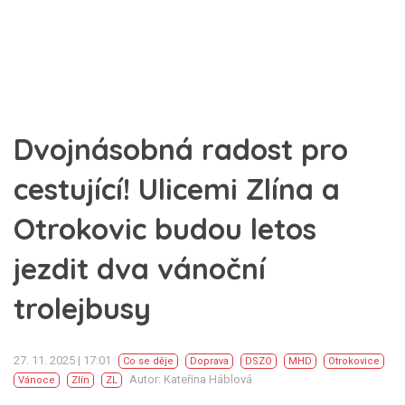
Dvojnásobná radost pro
cestující! Ulicemi Zlína a
Otrokovic budou letos
jezdit dva vánoční
trolejbusy
27. 11. 2025 | 17:01
Co se děje
Doprava
DSZO
MHD
Otrokovice
Autor: Kateřina Háblová
Vánoce
Zlín
ZL