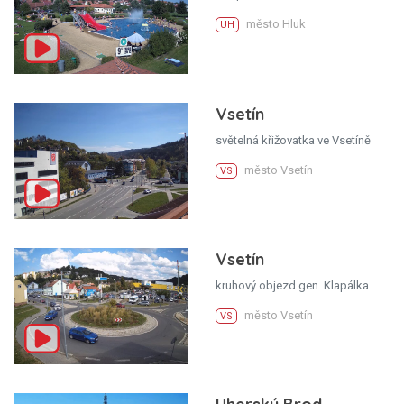
město Hluk
UH
Vsetín
světelná křižovatka ve Vsetíně
město Vsetín
VS
Vsetín
kruhový objezd gen. Klapálka
město Vsetín
VS