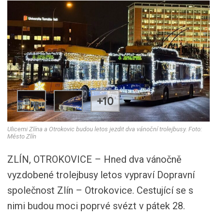
+10
Ulicemi Zlína a Otrokovic budou letos jezdit dva vánoční trolejbusy. Foto:
Město Zlín
ZLÍN, OTROKOVICE – Hned dva vánočně
vyzdobené trolejbusy letos vypraví Dopravní
společnost Zlín – Otrokovice. Cestující se s
nimi budou moci poprvé svézt v pátek 28.