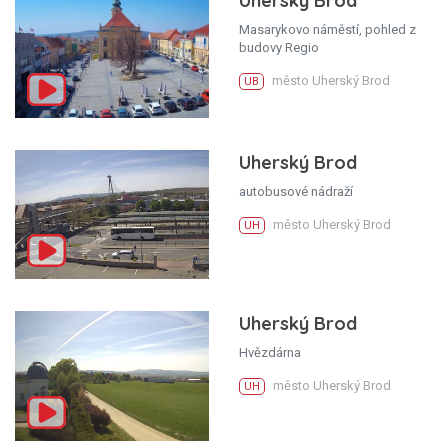
Uherský Brod
Masarykovo náměstí, pohled z
budovy Regio
město Uherský Brod
UB
Uherský Brod
autobusové nádraží
město Uherský Brod
UH
Uherský Brod
Hvězdárna
město Uherský Brod
UH