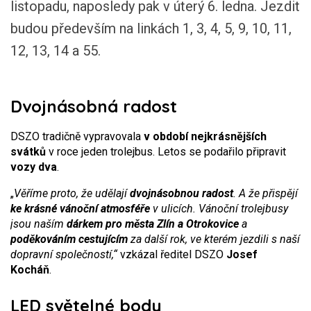
listopadu, naposledy pak v úterý 6. ledna. Jezdit
budou především na linkách 1, 3, 4, 5, 9, 10, 11,
12, 13, 14 a 55.
Dvojnásobná radost
DSZO tradičně vypravovala
v období nejkrásnějších
svátků
v roce jeden trolejbus. Letos se podařilo připravit
vozy dva
.
„
Věříme proto, že udělají
dvojnásobnou radost
. A že přispějí
ke krásné vánoční atmosféře
v ulicích. Vánoční trolejbusy
jsou naším
dárkem pro města Zlín a Otrokovice
a
poděkováním cestujícím
za další rok, ve kterém jezdili s naší
dopravní společností,“
vzkázal ředitel DSZO
Josef
Kocháň
.
LED světelné body