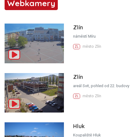
Webkamery
Zlín
náměstí Míru
město Zlín
ZL
Zlín
areál Svit, pohled od 22. budovy
město Zlín
ZL
Hluk
Koupaliště Hluk