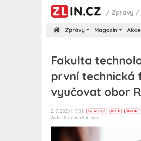
/
Zprávy
Zprávy
Magazín
Akce
Fakulta technol
první technická 
vyučovat obor R
2. 7. 2025 | 15:01
Co se děje
KNTB
Školství
Autor: Kateřina Háblová