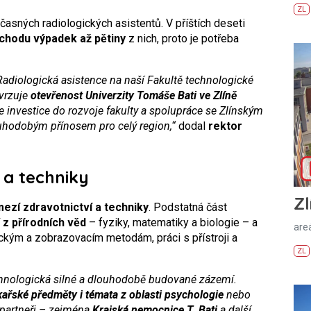
ZL
asných radiologických asistentů. V příštích deseti
chodu výpadek až pětiny
z nich, proto je potřeba
Radiologická asistence na naší Fakultě technologické
vrzuje
otevřenost Univerzity Tomáše Bati ve Zlíně
že investice do rozvoje fakulty a spolupráce se Zlínským
ouhodobým přínosem pro celý region,“
dodal
rektor
 a techniky
Zl
ezí zdravotnictví a techniky
. Podstatná část
í
z přírodních věd
– fyziky, matematiky a biologie – a
areá
kým a zobrazovacím metodám, práci s přístroji a
ZL
chnologická silné a dlouhodobě budované zázemí.
ařské předměty i témata z oblasti psychologie
nebo
 partneři – zejména
Krajská nemocnice T. Bati
a další