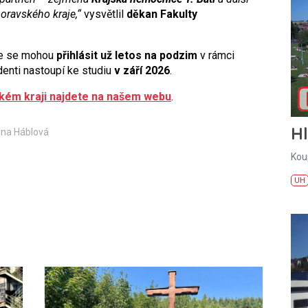
oravského kraje,“
vysvětlil
děkan Fakulty
ce se mohou
přihlásit už letos na podzim
v rámci
denti nastoupí ke studiu
v září 2026
.
ském kraji najdete na našem webu
.
H
ina Háblová
Kou
UH