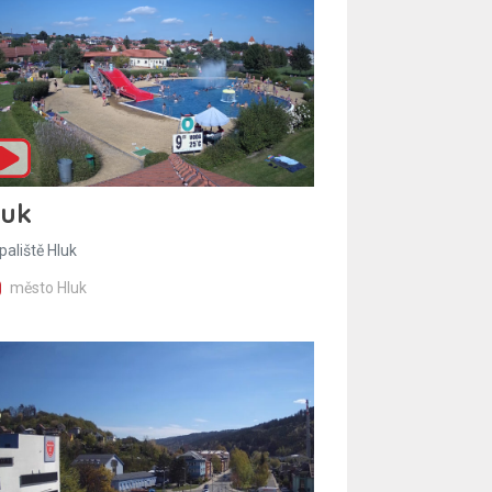
luk
paliště Hluk
město Hluk