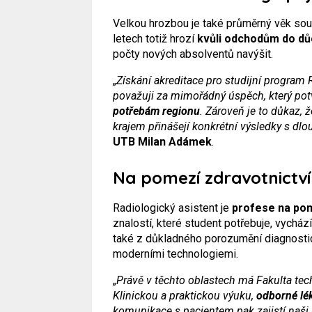
Velkou hrozbou je také průměrný věk souč
letech totiž hrozí
kvůli odchodům do dů
počty nových absolventů navýšit.
„
Získání akreditace pro studijní program 
považuji za mimořádný úspěch, který pot
potřebám regionu
. Zároveň je to důkaz, 
krajem přinášejí konkrétní výsledky s dl
UTB Milan Adámek
.
Na pomezí zdravotnictví
Radiologický asistent je
profese na pom
znalostí, které student potřebuje, vycház
také z důkladného porozumění diagnostic
moderními technologiemi.
„
Právě v těchto oblastech má Fakulta te
Klinickou a praktickou výuku,
odborné lék
komunikace s pacientem pak zajistí naši