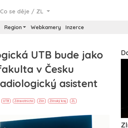
/
Co se děje
/
ZL
Region
Webkamery
Inzerce
ogická UTB bude jako
fakulta v Česku
adiologický asistent
UTB
Zdravotnictví
Zlín
Zlínský kraj
ZL