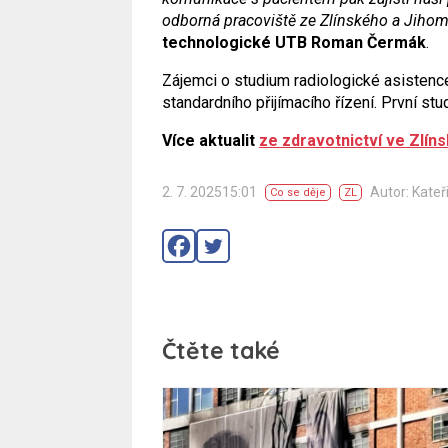
odborná pracoviště ze Zlínského a Jihom
technologické UTB Roman Čermák
.
Zájemci o studium radiologické asisten
standardního přijímacího řízení. První stu
Více aktualit
ze zdravotnictví ve Zlín
2. 7. 202515:01
Autor: Kateř
Co se děje
ZL
Čtěte také