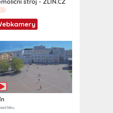
Webkamery
ín
ěstí Míru