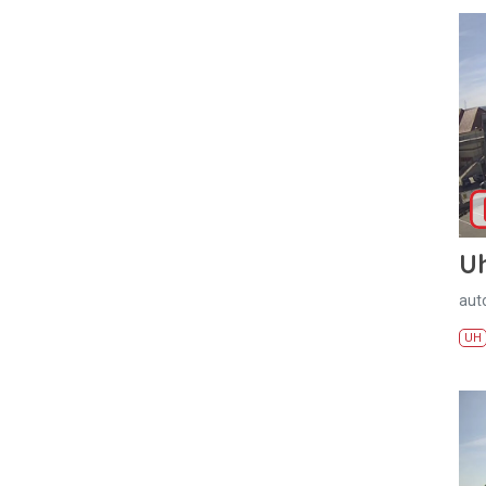
U
aut
UH