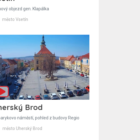
hový objezd gen. Klapálka
město Vsetín
herský Brod
arykovo náměstí, pohled z budovy Regio
město Uherský Brod