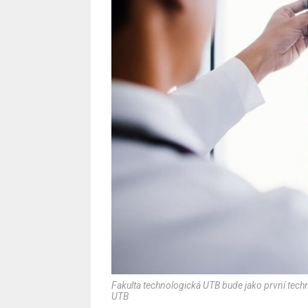
Fakulta technologická UTB bude jako první techn
UTB