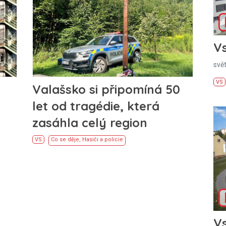
Vs
svě
VS
Valašsko si připomíná 50
let od tragédie, která
zasáhla celý region
VS
Co se děje
,
Hasiči a policie
Vs