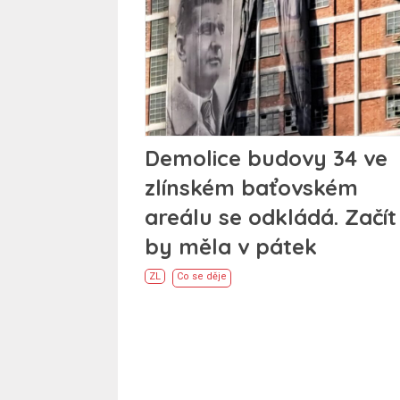
Demolice budovy 34 ve
zlínském baťovském
areálu se odkládá. Začít
by měla v pátek
ZL
Co se děje