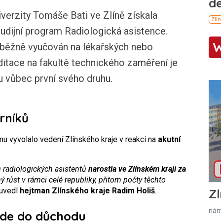
verzity Tomáše Bati ve Zlíně získala
tudijní program Radiologická asistence.
 běžně vyučován na lékařských nebo
ditace na fakultě technického zaměření je
u vůbec první svého druhu.
rníků
u vyvolalo vedení Zlínského kraje v reakci na
akutní
 radiologických asistentů
narostla ve Zlínském kraji za
 růst v rámci celé republiky, přitom počty těchto
uvedl
hejtman Zlínského kraje Radim Holiš
.
Zl
nám
jde do důchodu