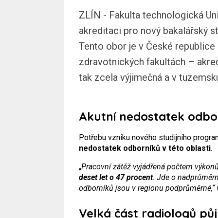
ZLÍN - Fakulta technologická Uni
akreditaci pro nový bakalářský s
Tento obor je v České republice
zdravotnických fakultách – akre
tak zcela výjimečná a v tuzemsk
Akutní nedostatek odbo
Potřebu vzniku nového studijního program
nedostatek odborníků v této oblasti
.
„
Pracovní zátěž vyjádřená počtem výkonů
deset let o 47 procent
. Jde o nadprůměrný
odborníků jsou v regionu podprůměrné,“
Velká část radiologů pů