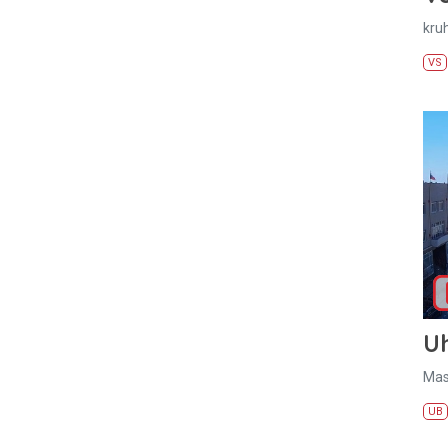
kru
VS
U
Mas
UB