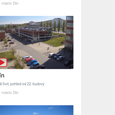
město Zlín
ín
l Svit, pohled od 22. budovy
město Zlín