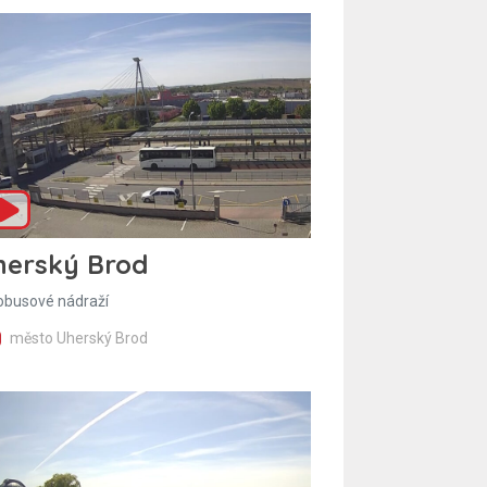
herský Brod
obusové nádraží
město Uherský Brod