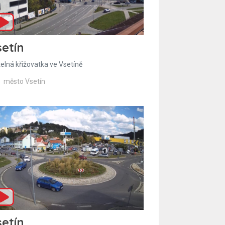
etín
telná křižovatka ve Vsetíně
město Vsetín
etín