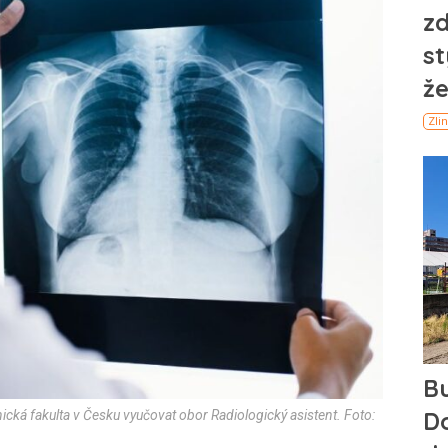
ická fakulta v Česku vyučovat obor Radiologický asistent. Foto: