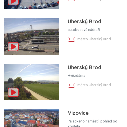
Uherský Brod
autobusové nádraží
město Uherský Brod
UH
Uherský Brod
Hvězdárna
město Uherský Brod
UH
Vizovice
Palackého náměstí, pohled od
kostela