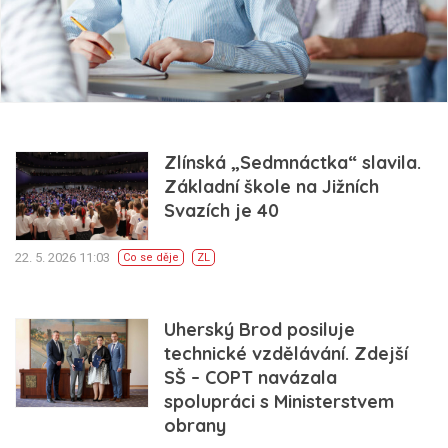
Zlínská „Sedmnáctka“ slavila.
Základní škole na Jižních
Svazích je 40
22. 5. 2026 11:03
Co se děje
ZL
Uherský Brod posiluje
technické vzdělávání. Zdejší
SŠ – COPT navázala
spolupráci s Ministerstvem
obrany