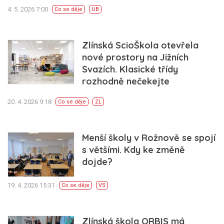
4. 5. 2026 7:00
Co se děje
UB
Zlínská ScioŠkola otevřela
nové prostory na Jižních
Svazích. Klasické třídy
rozhodně nečekejte
20. 4. 2026 9:18
Co se děje
ZL
Menší školy v Rožnově se spojí
s většími. Kdy ke změně
dojde?
19. 4. 2026 15:31
Co se děje
VS
Zlínská škola ORBIS má