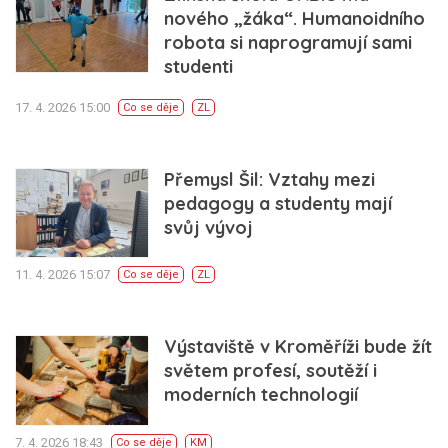
nového „žáka“. Humanoidního
robota si naprogramují sami
studenti
17. 4. 2026 15:00
Co se děje
ZL
Přemysl Šil: Vztahy mezi
pedagogy a studenty mají
svůj vývoj
11. 4. 2026 15:07
Co se děje
ZL
Výstaviště v Kroměříži bude žít
světem profesí, soutěží i
moderních technologií
7. 4. 2026 18:43
Co se děje
KM