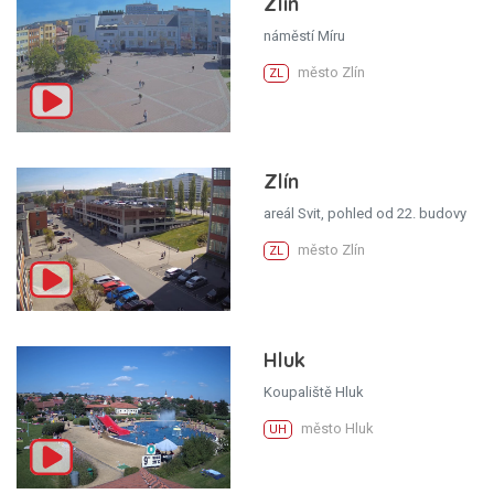
Zlín
náměstí Míru
město Zlín
ZL
Zlín
areál Svit, pohled od 22. budovy
město Zlín
ZL
Hluk
Koupaliště Hluk
město Hluk
UH