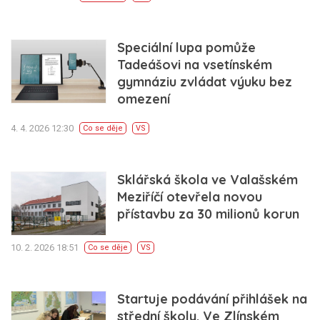
Speciální lupa pomůže
Tadeášovi na vsetínském
gymnáziu zvládat výuku bez
omezení
4. 4. 2026 12:30
Co se děje
VS
Sklářská škola ve Valašském
Meziříčí otevřela novou
přístavbu za 30 milionů korun
10. 2. 2026 18:51
Co se děje
VS
Startuje podávání přihlášek na
střední školy. Ve Zlínském