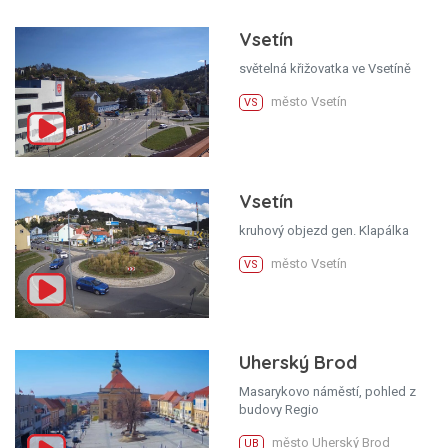
Vsetín
světelná křižovatka ve Vsetíně
město Vsetín
VS
Vsetín
kruhový objezd gen. Klapálka
město Vsetín
VS
Uherský Brod
Masarykovo náměstí, pohled z
budovy Regio
město Uherský Brod
UB