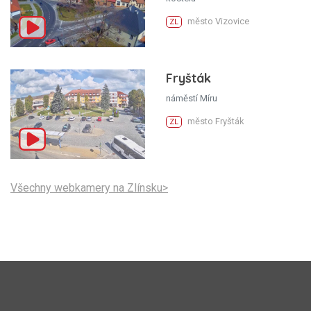
město Vizovice
ZL
Fryšták
náměstí Míru
město Fryšták
ZL
Všechny webkamery na Zlínsku>