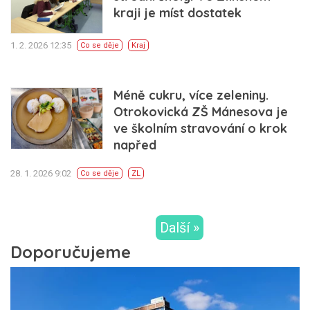
kraji je míst dostatek
1. 2. 2026 12:35
Co se děje
Kraj
Méně cukru, více zeleniny.
Otrokovická ZŠ Mánesova je
ve školním stravování o krok
napřed
28. 1. 2026 9:02
Co se děje
ZL
Další »