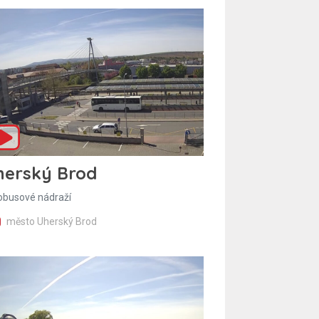
herský Brod
obusové nádraží
město Uherský Brod