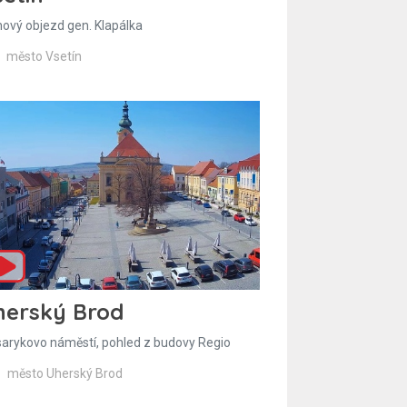
hový objezd gen. Klapálka
město Vsetín
herský Brod
arykovo náměstí, pohled z budovy Regio
město Uherský Brod