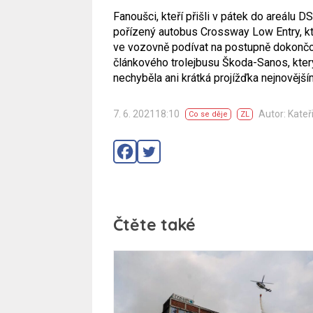
Fanoušci, kteří přišli v pátek do areálu 
pořízený autobus Crossway Low Entry, kt
ve vozovně podívat na postupně dokončov
článkového trolejbusu Škoda-Sanos, kte
nechyběla ani krátká projížďka nejnovějš
7. 6. 202118:10
Autor: Kateř
Co se děje
ZL
Čtěte také