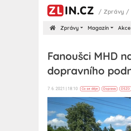
/
Zprávy
Zprávy
Magazín
Akce
Fanoušci MHD na
dopravního podn
7. 6. 2021 | 18:10
Co se děje
Doprava
DSZO