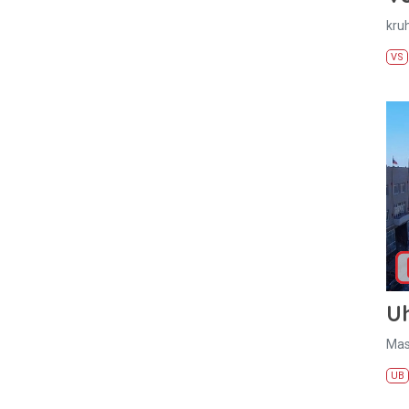
kru
VS
U
Mas
UB