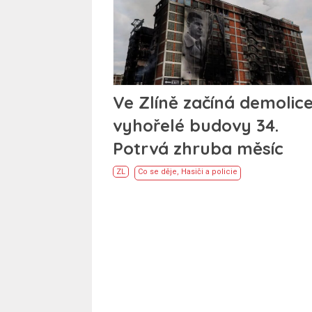
Ve Zlíně začíná demolic
vyhořelé budovy 34.
Potrvá zhruba měsíc
ZL
Co se děje
,
Hasiči a policie