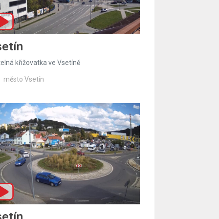
etín
telná křižovatka ve Vsetíně
město Vsetín
etín