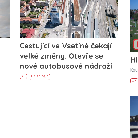
e
Cestující ve Vsetíně čekají
velké změny. Otevře se
H
nové autobusové nádraží
Kou
VS
Co se děje
UH