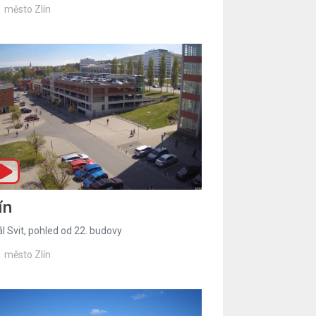
město Zlín
ín
l Svit, pohled od 22. budovy
město Zlín