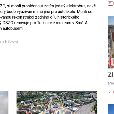
ZL
DSZO, si mohli prohlédnout zatím jediný elektrobus, nově
erý bude využíván mimo jiné pro autoškolu. Mohli se
anou rekonstrukci zadního dílu historického
rý DSZO renovuje pro Technické muzeum v Brně. A
ím autobusem.
ina Háblová
Zl
areá
ZL