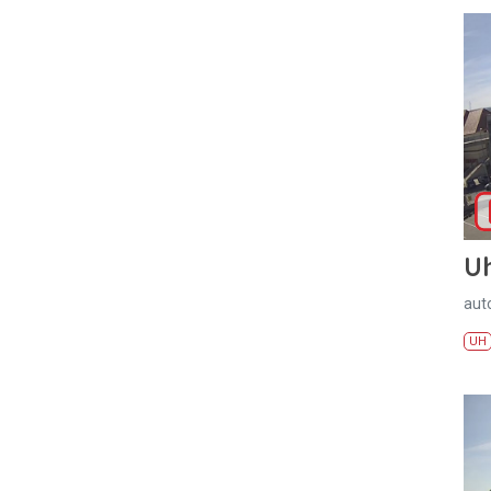
U
aut
UH