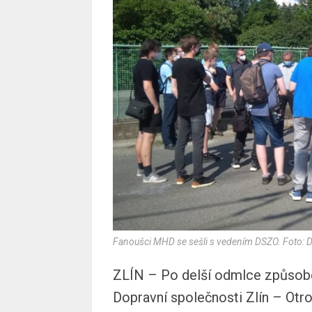
Fanoušci MHD se sešli s vedením DSZO. Foto: 
ZLÍN – Po delší odmlce způsobe
Dopravní společnosti Zlín – Otro