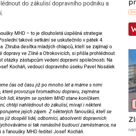
édnout do zákulisí dopravního podniku a
.
oušky MHD – to je dlouholetá úspěšná strategie
Poslední takové setkání se uskutečnilo v pátek 4.
 Zhruba desítka mladých chlapců, kteří se zajímají o
opravy ve Zlíně a Otrokovicích, si přišla prohlédnout
st otázky zástupcům vedení dopravní společnosti. Na
Josef Kocháň, vedoucí dopravního úseku Pavel Nosálek
eme čas od času již po mnoho let a máme s nimi
, které provozuje hromadnou dopravu, zejména
adých lidí, kterým se systém MHD stane koníčkem.
ní, chtějí nahlédnout do zákulisí, mívají i některé
orujeme jejich zájem. Z některých fanoušků, kteří se
Zl
s již dospělí lidé, odborníci, absolventi dopravních
 Vychováváme si tak nenásilně budoucí zaměstnance, na
nám
i s fanoušky MHD ředitel Josef Kocháň.