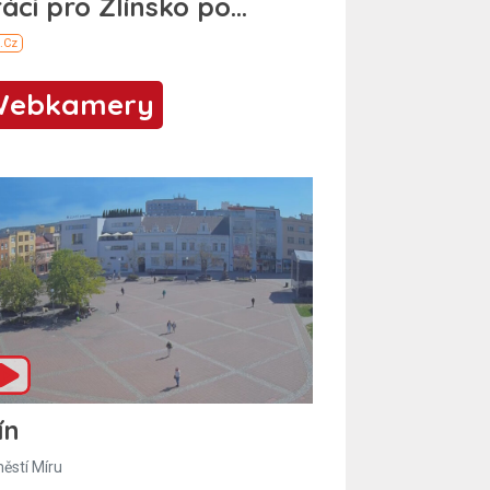
Webkamery
ín
ěstí Míru