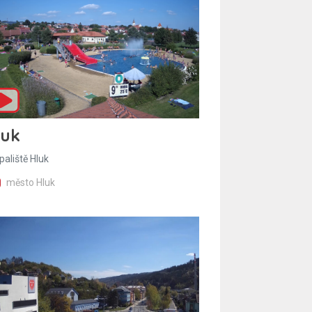
luk
paliště Hluk
město Hluk