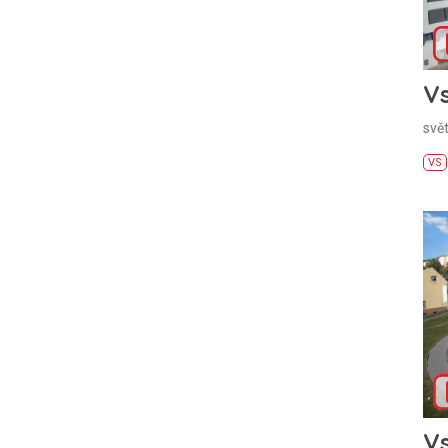
Vs
svě
VS
Vs