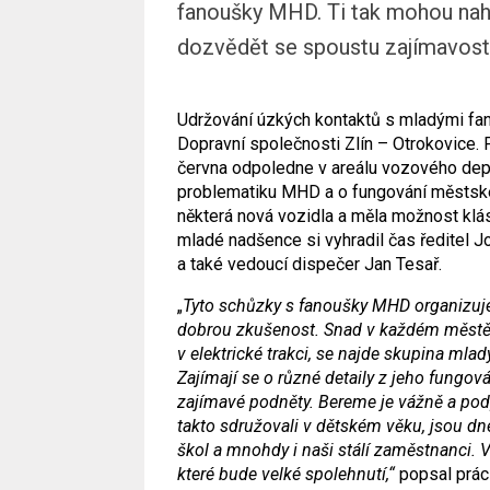
fanoušky MHD. Ti tak mohou nahl
dozvědět se spoustu zajímavostí
Udržování úzkých kontaktů s mladými fan
Dopravní společnosti Zlín – Otrokovice. 
června odpoledne v areálu vozového depa.
problematiku MHD a o fungování městské d
některá nová vozidla a měla možnost klá
mladé nadšence si vyhradil čas ředitel 
a také vedoucí dispečer Jan Tesař.
„
Tyto schůzky s fanoušky MHD organizuj
dobrou zkušenost. Snad v každém městě
v elektrické trakci, se najde skupina ml
Zajímají se o různé detaily z jeho fungová
zajímavé podněty. Bereme je vážně a podp
takto sdružovali v dětském věku, jsou dne
škol a mnohdy i naši stálí zaměstnanci.
které bude velké spolehnutí,“
popsal prác