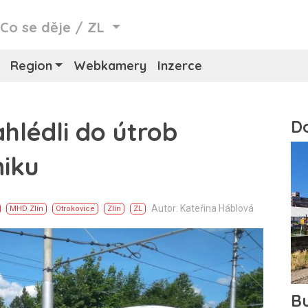
/
Co se děje
/
ZL
Region
Webkamery
Inzerce
hlédli do útrob
iku
Autor: Kateřina Háblová
MHD Zlín
Otrokovice
Zlín
ZL