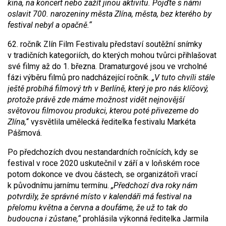
kina, na koncert nebo zažít jinou aktivitu. Pojďte s námi
oslavit 700. narozeniny města Zlína, města, bez kterého by
festival nebyl a opačně.“
62. ročník Zlín Film Festivalu představí soutěžní snímky
v tradičních kategoriích, do kterých mohou tvůrci přihlašovat
své filmy až do 1. března. Dramaturgové jsou ve vrcholné
fázi výběru filmů pro nadcházející ročník.
„V tuto chvíli stále
ještě probíhá filmový trh v Berlíně, který je pro nás klíčový,
protože právě zde máme možnost vidět nejnovější
světovou filmovou produkci, kterou poté přivezeme do
Zlína,
“ vysvětlila umělecká ředitelka festivalu Markéta
Pášmová.
Po předchozích dvou nestandardních ročnících, kdy se
festival v roce 2020 uskutečnil v září a v loňském roce
potom dokonce ve dvou částech, se organizátoři vrací
k původnímu jarnímu termínu.
„Předchozí dva roky nám
potvrdily, že správné místo v kalendáři má festival na
přelomu května a června a doufáme, že už to tak do
budoucna i zůstane,“
prohlásila výkonná ředitelka Jarmila