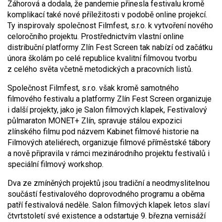
Záhorová a dodala, že pandemie přinesla festivalu kromě
komplikací také nové příležitosti v podobě online projekcí.
Ty inspirovaly společnost Filmfest, s.r.o. k vytvoření nového
celoročního projektu. Prostřednictvím vlastní online
distribuční platformy Zlín Fest Screen tak nabízí od začátku
února školám po celé republice kvalitní filmovou tvorbu
z celého světa včetně metodických a pracovních listů.
Společnost Filmfest, s.r.o. však kromě samotného
filmového festivalu a platformy Zlín Fest Screen organizuje
i další projekty, jako je Salon filmových klapek, Festivalový
půlmaraton MONET+ Zlín, spravuje stálou expozici
zlínského filmu pod názvem Kabinet filmové historie na
Filmových ateliérech, organizuje filmové příměstské tábory
a nově připravila v rámci mezinárodního projektu festivalů i
speciální filmový workshop.
Dva ze zmíněných projektů jsou tradiční a neodmyslitelnou
součástí festivalového doprovodného programu a oběma
patří festivalová neděle. Salon filmových klapek letos slaví
čtvrtstoletí své existence a odstartuje 9. března vernisáží