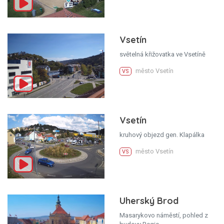
Vsetín
světelná křižovatka ve Vsetíně
město Vsetín
VS
Vsetín
kruhový objezd gen. Klapálka
město Vsetín
VS
Uherský Brod
Masarykovo náměstí, pohled z