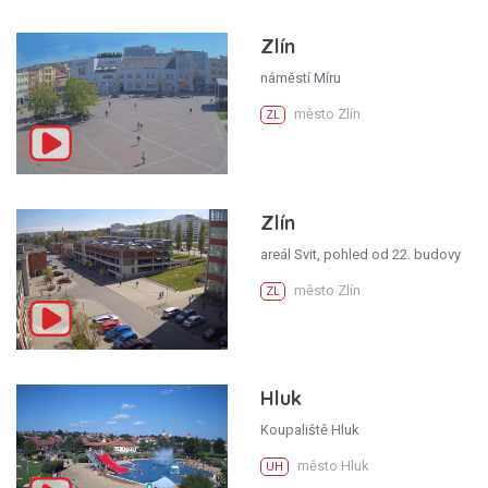
Zlín
náměstí Míru
město Zlín
ZL
Zlín
areál Svit, pohled od 22. budovy
město Zlín
ZL
Hluk
Koupaliště Hluk
město Hluk
UH