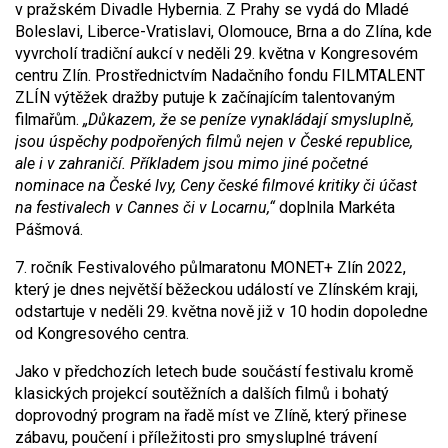
v pražském Divadle Hybernia. Z Prahy se vydá do Mladé
Boleslavi, Liberce-Vratislavi, Olomouce, Brna a do Zlína, kde
vyvrcholí tradiční aukcí v neděli 29. května v Kongresovém
centru Zlín. Prostřednictvím Nadačního fondu FILMTALENT
ZLÍN výtěžek dražby putuje k začínajícím talentovaným
filmařům.
„Důkazem, že se peníze vynakládají smysluplně,
jsou úspěchy podpořených filmů nejen v České republice,
ale i v zahraničí. Příkladem jsou mimo jiné početné
nominace na České lvy, Ceny české filmové kritiky či účast
na festivalech v Cannes či v Locarnu,“
doplnila Markéta
Pášmová.
7. ročník Festivalového půlmaratonu MONET+ Zlín 2022,
který je dnes největší běžeckou událostí ve Zlínském kraji,
odstartuje v neděli 29. května nově již v 10 hodin dopoledne
od Kongresového centra.
Jako v předchozích letech bude součástí festivalu kromě
klasických projekcí soutěžních a dalších filmů i bohatý
doprovodný program na řadě míst ve Zlíně, který přinese
zábavu, poučení i příležitosti pro smysluplné trávení