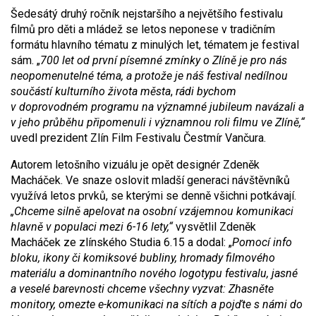
Šedesátý druhý ročník nejstaršího a největšího festivalu
filmů pro děti a mládež se letos neponese v tradičním
formátu hlavního tématu z minulých let, tématem je festival
sám. „
700 let od první písemné zmínky o Zlíně je pro nás
neopomenutelné téma, a protože je náš festival nedílnou
součástí kulturního života města
,
rádi bychom
v doprovodném programu na významné jubileum navázali a
v jeho průběhu připomenuli i významnou roli filmu ve Zlíně,“
uvedl prezident Zlín Film Festivalu Čestmír Vančura.
Autorem letošního vizuálu je opět designér Zdeněk
Macháček. Ve snaze oslovit mladší generaci návštěvníků
využívá letos prvků, se kterými se denně všichni potkávají.
„Chceme silně apelovat na osobní vzájemnou komunikaci
hlavně v populaci mezi 6-16 lety,“
vysvětlil Zdeněk
Macháček ze zlínského Studia 6.15 a dodal: „
Pomocí info
bloku, ikony či komiksové bubliny, hromady filmového
materiálu a dominantního nového logotypu festivalu, jasné
a veselé barevnosti chceme všechny vyzvat: Zhasněte
monitory, omezte e-komunikaci na sítích a pojďte s námi do