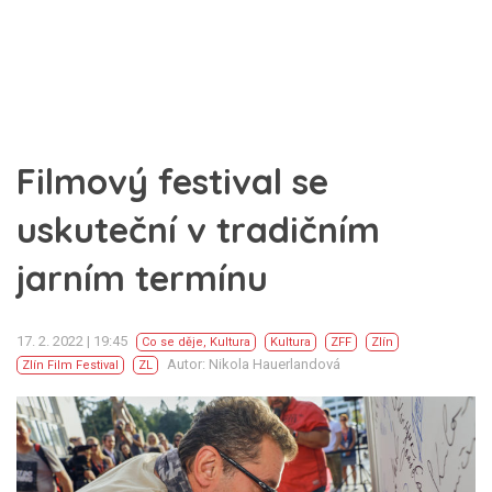
Filmový festival se
uskuteční v tradičním
jarním termínu
17. 2. 2022 | 19:45
Co se děje
,
Kultura
Kultura
ZFF
Zlín
Autor: Nikola Hauerlandová
Zlín Film Festival
ZL