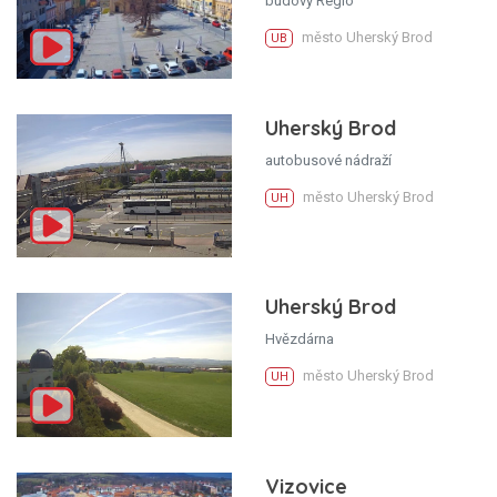
budovy Regio
město Uherský Brod
UB
Uherský Brod
autobusové nádraží
město Uherský Brod
UH
Uherský Brod
Hvězdárna
město Uherský Brod
UH
Vizovice