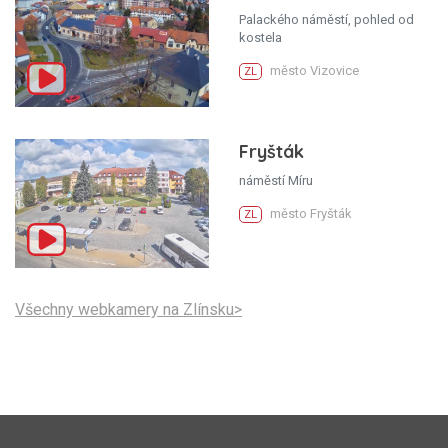
Palackého náměstí, pohled od
kostela
město Vizovice
ZL
Fryšták
náměstí Míru
město Fryšták
ZL
Všechny webkamery na Zlínsku>