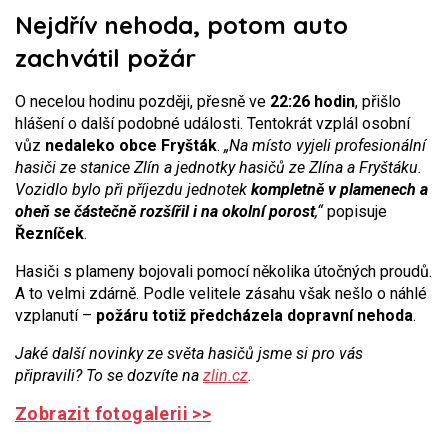
Nejdřív nehoda, potom auto
zachvátil požár
O necelou hodinu později, přesně ve
22:26 hodin
, přišlo
hlášení o další podobné události. Tentokrát vzplál osobní
vůz
nedaleko obce Fryšták
.
„Na místo vyjeli profesionální
hasiči ze stanice Zlín a jednotky hasičů ze Zlína a Fryštáku.
Vozidlo bylo při příjezdu jednotek
kompletně v plamenech a
oheň se částečně rozšířil i na okolní porost
,“
popisuje
Řezníček
.
Hasiči s plameny bojovali pomocí několika útočných proudů.
A to velmi zdárně. Podle velitele zásahu však nešlo o náhlé
vzplanutí –
požáru totiž předcházela dopravní nehoda
.
Jaké další novinky ze světa hasičů jsme si pro vás
připravili? To se dozvíte na
zlin.cz
.
Zobrazit fotogalerii >>