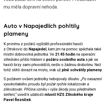
mu měla dopravní nehoda.
Auto v Napajedlích pohltily
plameny
K prvnímu z požárů vyjížděli profesionální hasiči
z Otrokovic do
Napajedel
, kam jim na pomoc spěchala také
místní dobrovolná jednotka. Ve
21:45 hodin
na operační
středisko přišlo hlášení o
požáru osobního auta
a jak se
hasiči brzy sami přesvědčili, nešlo o žádnou drobotinu. Než
totiž stihli dorazit na místo, vrak už
plně schvátily plameny
.
S požárem ovšem jednotky nebojovaly dlouho.
„Po nasazení
vysokotlakého proudu byl požár rychle
lokalizován a
zlikvidován. Příčina vzniku i výše škody jsou předmětem
šetření,“
uvedl k události
mluvčí HZS Zlínského kraje
Pavel Řezníček
.