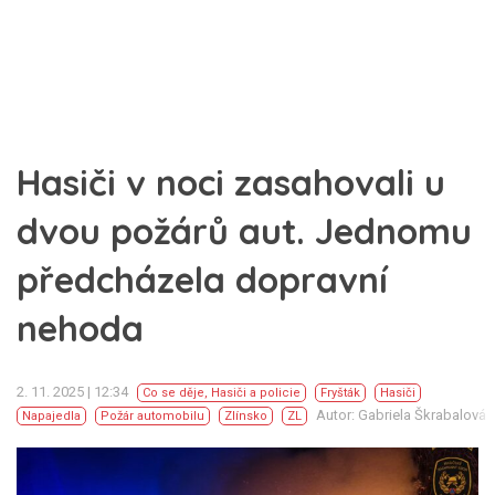
Hasiči v noci zasahovali u
dvou požárů aut. Jednomu
předcházela dopravní
nehoda
2. 11. 2025 | 12:34
Co se děje
,
Hasiči a policie
Fryšták
Hasiči
Autor: Gabriela Škrabalová
Napajedla
Požár automobilu
Zlínsko
ZL