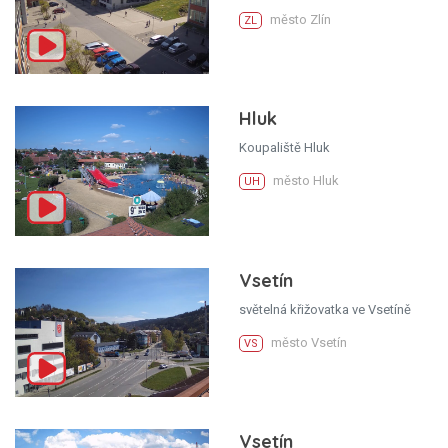
město Zlín
ZL
Hluk
Koupaliště Hluk
město Hluk
UH
Vsetín
světelná křižovatka ve Vsetíně
město Vsetín
VS
Vsetín