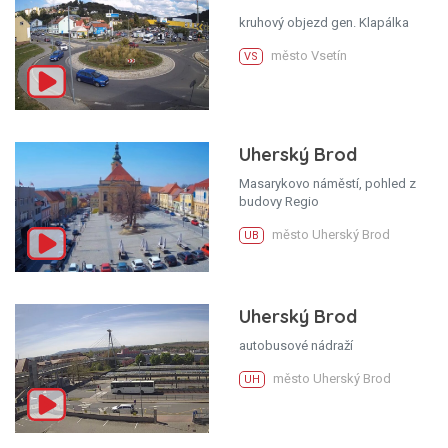
kruhový objezd gen. Klapálka
město Vsetín
VS
Uherský Brod
Masarykovo náměstí, pohled z
budovy Regio
město Uherský Brod
UB
Uherský Brod
autobusové nádraží
město Uherský Brod
UH