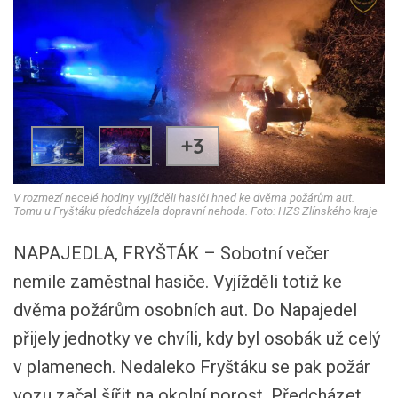
+3
V rozmezí necelé hodiny vyjížděli hasiči hned ke dvěma požárům aut.
Tomu u Fryštáku předcházela dopravní nehoda. Foto: HZS Zlínského kraje
NAPAJEDLA, FRYŠTÁK – Sobotní večer
nemile zaměstnal hasiče. Vyjížděli totiž ke
dvěma požárům osobních aut. Do Napajedel
přijely jednotky ve chvíli, kdy byl osobák už celý
v plamenech. Nedaleko Fryštáku se pak požár
vozu začal šířit na okolní porost. Předcházet