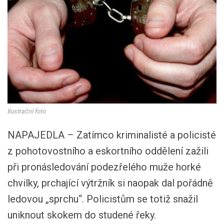
Ilustrační foto
NAPAJEDLA – Zatímco kriminalisté a policisté
z pohotovostního a eskortního oddělení zažili
při pronásledování podezřelého muže horké
chvilky, prchající výtržník si naopak dal pořádně
ledovou „sprchu“. Policistům se totiž snažil
uniknout skokem do studené řeky.