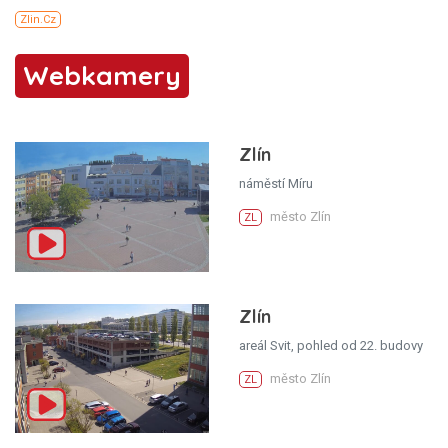
Webkamery
Zlín
náměstí Míru
město Zlín
ZL
Zlín
areál Svit, pohled od 22. budovy
město Zlín
ZL