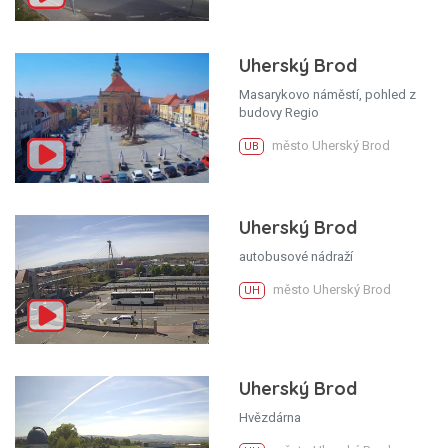
Uherský Brod
Masarykovo náměstí, pohled z
budovy Regio
město Uherský Brod
UB
Uherský Brod
autobusové nádraží
město Uherský Brod
UH
Uherský Brod
Hvězdárna