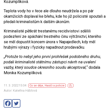
Kozumplíková.
Teplota vody ho v řece ale dlouho neudržela a po pár
okamžicích doplaval ke břehu, kde ho již policisté spoutali a
předali kriminalistům k dalším úkonům.
Kriminalisté pětkrát trestanému recidivistovi sdělili
podezření ze spáchání trestného činu výtržnictví, kterého
se měl dopustit koncem února v Napajedlech, kdy měl
hrubými výrazy i fyzicky napadnout prodavačku.
„
Protože to nebyl jeho první prohřešek podobného druhu,
podali kriminalisté státnímu zástupci návrh na uvalení
vazby, který soudce okresního soudu akceptoval,“
dodala
Monika Kozumplíková.
11. 3. 202215:04
Co se děje
,
Hasiči a policie
ZL
Autor: Kateřina Háblová