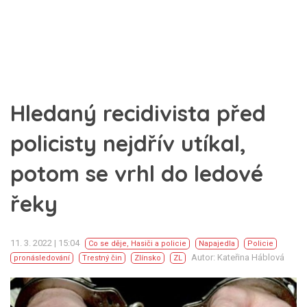
Hledaný recidivista před
policisty nejdřív utíkal,
potom se vrhl do ledové
řeky
11. 3. 2022 | 15:04
Co se děje
,
Hasiči a policie
Napajedla
Policie
Autor: Kateřina Háblová
pronásledování
Trestný čin
Zlínsko
ZL