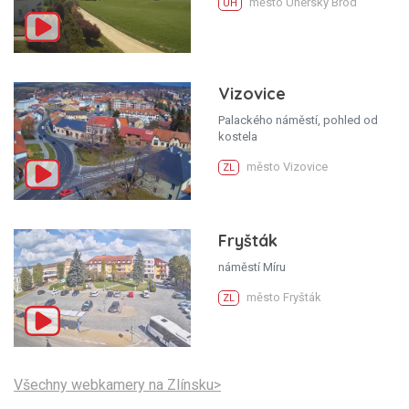
město Uherský Brod
UH
Vizovice
Palackého náměstí, pohled od
kostela
město Vizovice
ZL
Fryšták
náměstí Míru
město Fryšták
ZL
Všechny webkamery na Zlínsku>