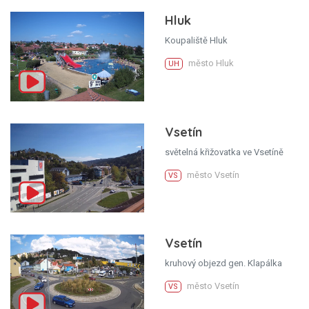
Hluk
Koupaliště Hluk
město Hluk
UH
Vsetín
světelná křižovatka ve Vsetíně
město Vsetín
VS
Vsetín
kruhový objezd gen. Klapálka
město Vsetín
VS