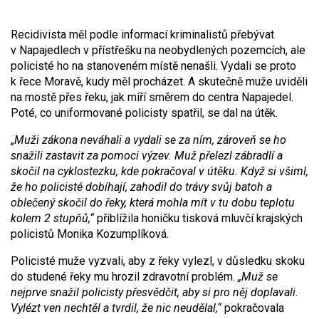
Recidivista měl podle informací kriminalistů přebývat
v Napajedlech v přístřešku na neobydlených pozemcích, ale
policisté ho na stanoveném místě nenašli. Vydali se proto
k řece Moravě, kudy měl procházet. A skutečně muže uviděli
na mostě přes řeku, jak míří směrem do centra Napajedel.
Poté, co uniformované policisty spatřil, se dal na útěk.
„
Muži zákona neváhali a vydali se za ním, zároveň se ho
snažili zastavit za pomoci výzev. Muž přelezl zábradlí a
skočil na cyklostezku, kde pokračoval v útěku. Když si všiml,
že ho policisté dobíhají, zahodil do trávy svůj batoh a
oblečený skočil do řeky, která mohla mít v tu dobu teplotu
kolem 2
stupňů,“
přiblížila honičku tisková mluvčí krajských
policistů Monika Kozumplíková.
Policisté muže vyzvali, aby z řeky vylezl, v důsledku skoku
do studené řeky mu hrozil zdravotní problém.
„Muž se
nejprve snažil policisty přesvědčit, aby si pro něj doplavali.
Vylézt ven nechtěl a tvrdil, že nic neudělal,“
pokračovala