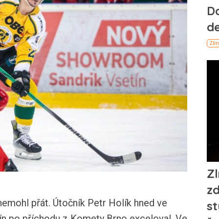
nemohl přát. Útočník Petr Holík hned ve
ín po příchodu z Komety Brno exceloval. Ve