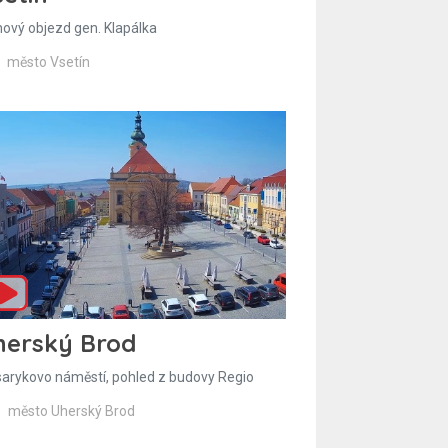
hový objezd gen. Klapálka
město Vsetín
herský Brod
arykovo náměstí, pohled z budovy Regio
město Uherský Brod