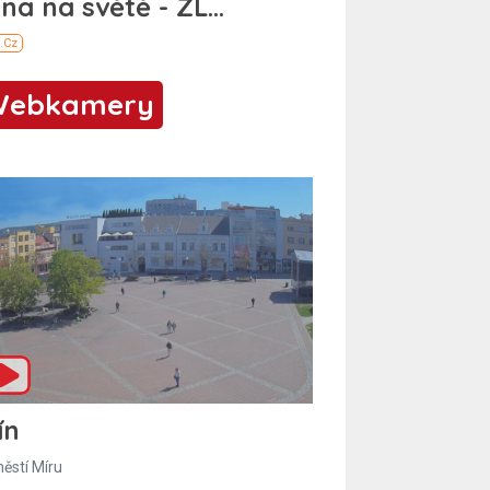
Webkamery
ín
ěstí Míru