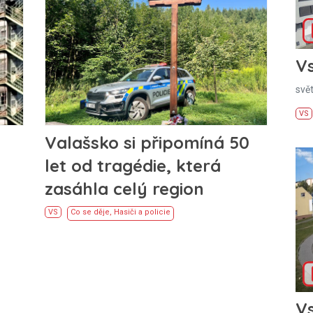
Vs
svě
VS
Valašsko si připomíná 50
let od tragédie, která
zasáhla celý region
VS
Co se děje
,
Hasiči a policie
Vs