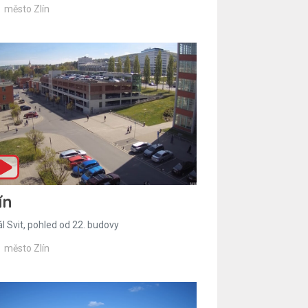
město Zlín
ín
l Svit, pohled od 22. budovy
město Zlín