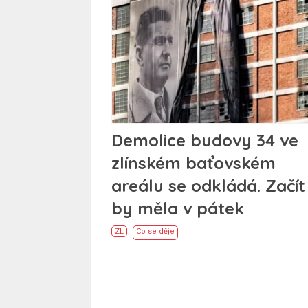
Demolice budovy 34 ve
zlínském baťovském
areálu se odkládá. Začít
by měla v pátek
ZL
Co se děje