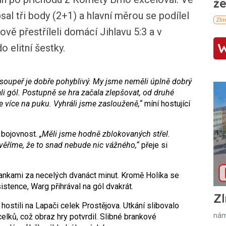
psal tři body (2+1) a hlavní měrou se podílel
ově přestříleli domácí Jihlavu 5:3 a v
o elitní šestky.
, soupeř je dobře pohyblivý. My jsme neměli úplně dobrý
li gól. Postupně se hra začala zlepšovat, od druhé
sme více na puku. Vyhráli jsme zaslouženě,“
míní hostující
 bojovnost.
„Měli jsme hodně zblokovaných střel.
věříme, že to snad nebude nic vážného,“
přeje si
rankami za necelých dvanáct minut. Kromě Holíka se
sistence, Warg přihrával na gól dvakrát.
Zl
í hostili na Lapači celek Prostějova. Utkání slibovalo
nám
celků, což obraz hry potvrdil. Slibné brankové