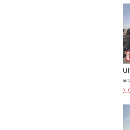
U
aut
UH