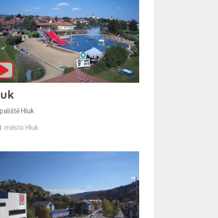
luk
paliště Hluk
město Hluk