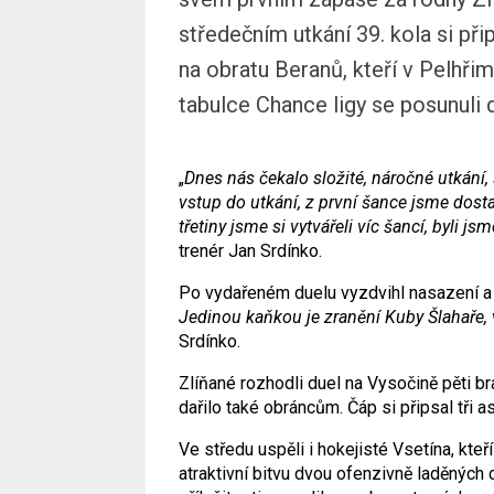
středečním utkání 39. kola si při
na obratu Beranů, kteří v Pelhřim
tabulce Chance ligy se posunuli d
„
Dnes nás čekalo složité, náročné utkání
vstup do utkání, z první šance jsme dosta
třetiny jsme si vytvářeli víc šancí, byli j
trenér Jan Srdínko.
Po vydařeném duelu vyzdvihl nasazení a
Jedinou kaňkou je zranění Kuby Šlahaře, 
Srdínko.
Zlíňané rozhodli duel na Vysočině pěti b
dařilo také obráncům. Čáp si připsal tři a
Ve středu uspěli i hokejisté Vsetína, kteř
atraktivní bitvu dvou ofenzivně laděných 