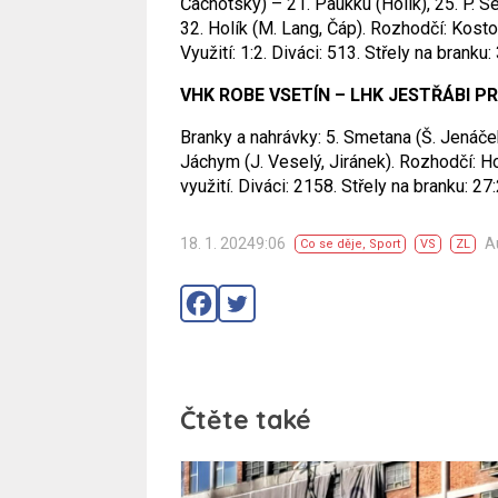
Čachotský) – 21. Paukku (Holík), 25. P. S
32. Holík (M. Lang, Čáp). Rozhodčí: Kosto
Využití: 1:2. Diváci: 513. Střely na branku: 
VHK ROBE VSETÍN – LHK JESTŘÁBI PROS
Branky a nahrávky: 5. Smetana (Š. Jenáček
Jáchym (J. Veselý, Jiránek). Rozhodčí: Ho
využití. Diváci: 2158. Střely na branku: 27:
18. 1. 20249:06
A
Co se děje
,
Sport
VS
ZL
Čtěte také