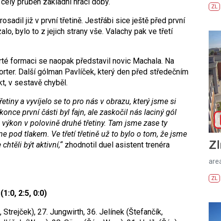
 celý průběh základní hrací doby.
ZL
osadil již v první třetině. Jestřábi sice ještě před první
alo, bylo to z jejich strany vše. Valachy pak ve třetí
rté formaci se naopak představil novic Machala. Na
orter. Další gólman Pavlíček, který den před středečním
, v sestavě chyběl.
etiny a vyvíjelo se to pro nás v obrazu, který jsme si
once první části byl fajn, ale zaskočil nás laciný gól
áš výkon v polovině druhé třetiny. Tam jsme zase ty
e pod tlakem. Ve třetí třetině už to bylo o tom, že jsme
Zl
 chtěli být aktivn
í,“
zhodnotil duel asistent trenéra
areá
ZL
:0, 2:5, 0:0)
 Strejček), 27. Jungwirth, 36. Jelínek (Štefančík,