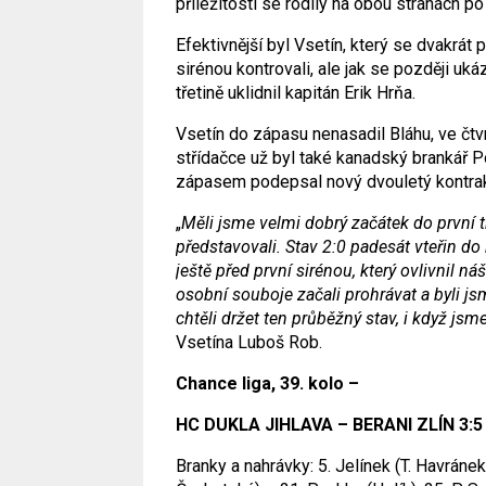
příležitosti se rodily na obou stranách po
Efektivnější byl Vsetín, který se dvakrát pr
sirénou kontrovali, ale jak se později ukáz
třetině uklidnil kapitán Erik Hrňa.
Vsetín do zápasu nenasadil Bláhu, ve čtv
střídačce už byl také kanadský brankář P
zápasem podepsal nový dvouletý kontrakt
„
Měli jsme velmi dobrý začátek do první tř
představovali. Stav 2:0 padesát vteřin do k
ještě před první sirénou, který ovlivnil n
osobní souboje začali prohrávat a byli jsm
chtěli držet ten průběžný stav, i když jsme
Vsetína Luboš Rob.
Chance liga, 39. kolo –
HC DUKLA JIHLAVA – BERANI ZLÍN 3:5 (1
Branky a nahrávky: 5. Jelínek (T. Havránek,