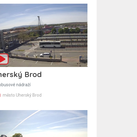
herský Brod
obusové nádraží
město Uherský Brod