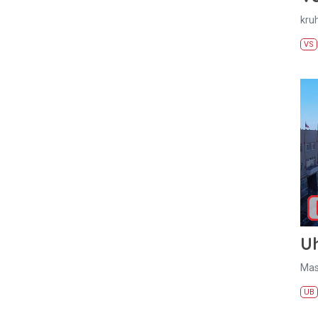
kru
VS
U
Mas
UB