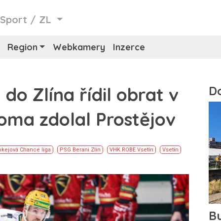
/
Sport
/
ZL
Region
Webkamery
Inzerce
do Zlína řídil obrat v
doma zdolal Prostějov
kejová Chance liga
PSG Berani Zlin
VHK ROBE Vsetín
Vsetín