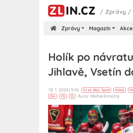
/
Zprávy
Zprávy
Magazín
Akce
Holík po návratu 
Jihlavě, Vsetín 
18. 1. 2024 | 9:06
Co se děje
,
Sport
Hokej
Ho
Autor: Michal Konečný
Zlín
VS
ZL