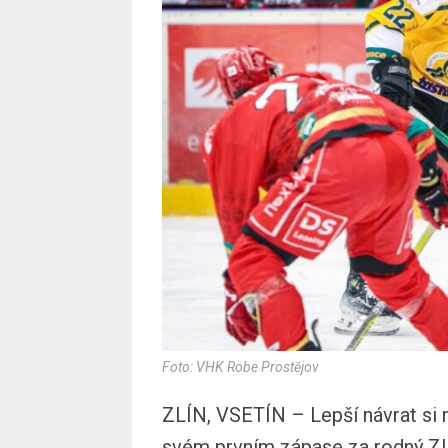
Foto: VHK Robe Prostějov
ZLÍN, VSETÍN – Lepší návrat si 
svém prvním zápase za rodný Zl