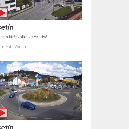
etín
telná křižovatka ve Vsetíně
město Vsetín
etín