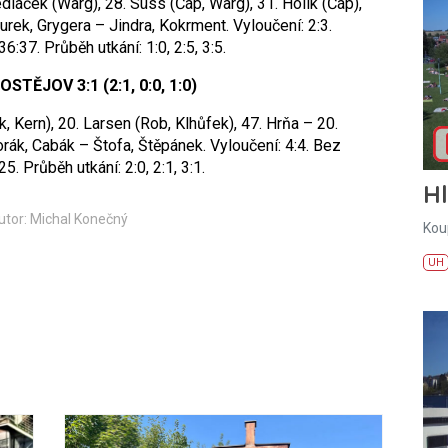
edláček (Warg), 28. Süss (Čáp, Warg), 31. Holík (Čáp),
urek, Grygera – Jindra, Kokrment. Vyloučení: 2:3.
36:37. Průběh utkání: 1:0, 2:5, 3:5.
TĚJOV 3:1 (2:1, 0:0, 1:0)
, Kern), 20. Larsen (Rob, Klhůfek), 47. Hrňa – 20.
rák, Cabák – Štofa, Štěpánek. Vyloučení: 4:4. Bez
25. Průběh utkání: 2:0, 2:1, 3:1.
H
utor: Michal Konečný
Kou
UH