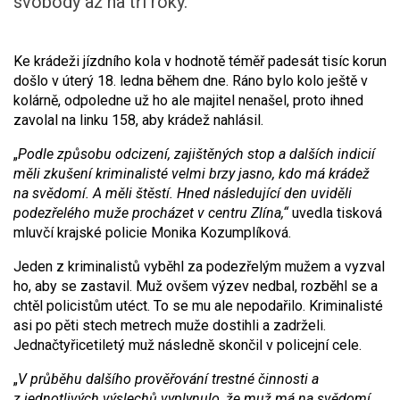
svobody až na tři roky.
Ke krádeži jízdního kola v hodnotě téměř padesát tisíc korun
došlo v úterý 18. ledna během dne. Ráno bylo kolo ještě v
kolárně, odpoledne už ho ale majitel nenašel, proto ihned
zavolal na linku 158, aby krádež nahlásil.
„
Podle způsobu odcizení, zajištěných stop a dalších indicií
měli zkušení kriminalisté velmi brzy jasno, kdo má krádež
na svědomí. A měli štěstí. Hned následující den uviděli
podezřelého muže procházet v centru Zlína,“
uvedla tisková
mluvčí krajské policie Monika Kozumplíková.
Jeden z kriminalistů vyběhl za podezřelým mužem a vyzval
ho, aby se zastavil. Muž ovšem výzev nedbal, rozběhl se a
chtěl policistům utéct. To se mu ale nepodařilo. Kriminalisté
asi po pěti stech metrech muže dostihli a zadrželi.
Jednačtyřicetiletý muž následně skončil v policejní cele.
„
V průběhu dalšího prověřování trestné činnosti a
z jednotlivých výslechů vyplynulo, že muž má na svědomí