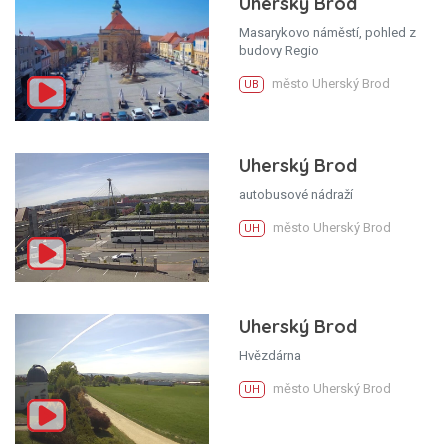
Uherský Brod
Masarykovo náměstí, pohled z
budovy Regio
město Uherský Brod
UB
Uherský Brod
autobusové nádraží
město Uherský Brod
UH
Uherský Brod
Hvězdárna
město Uherský Brod
UH