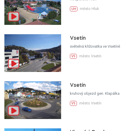
město Hluk
UH
Vsetín
světelná křižovatka ve Vsetíně
město Vsetín
VS
Vsetín
kruhový objezd gen. Klapálka
město Vsetín
VS