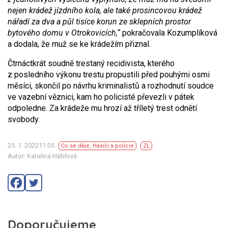
nejen krádež jízdního kola, ale také prosincovou krádež
nářadí za dva a půl tisíce korun ze sklepních prostor
bytového domu v Otrokovicích,“
pokračovala Kozumplíková
a dodala, že muž se ke krádežím přiznal.
Čtrnáctkrát soudně trestaný recidivista, kterého
z posledního výkonu trestu propustili před pouhými osmi
měsíci, skončil po návrhu kriminalistů a rozhodnutí soudce
ve vazební věznici, kam ho policisté převezli v pátek
odpoledne. Za krádeže mu hrozí až tříletý trest odnětí
svobody.
25. 1. 202211:05
Co se děje
,
Hasiči a policie
ZL
Autor: Kateřina Háblová