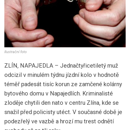
Ilustrační foto
ZLÍN, NAPAJEDLA – Jednačtyřicetiletý muž
odcizil v minulém týdnu jízdní kolo v hodnotě
téměř padesát tisíc korun ze zamčené kolárny
bytového domu v Napajedlích. Kriminalisté
zloděje chytili den nato v centru Zlína, kde se
snažil před policisty utéct. V současné době je
podezřelý ve vazbě a hrozí mu trest odnětí