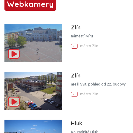
Webkamery
Zlín
náměstí Míru
město Zlín
ZL
Zlín
areál Svit, pohled od 22. budovy
město Zlín
ZL
Hluk
Koupaliště Hluk