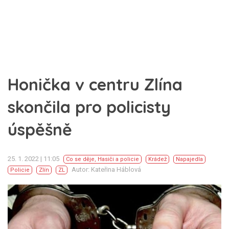
Honička v centru Zlína
skončila pro policisty
úspěšně
25. 1. 2022 | 11:05
Co se děje
,
Hasiči a policie
Krádež
Napajedla
Autor: Kateřina Háblová
Policie
Zlín
ZL