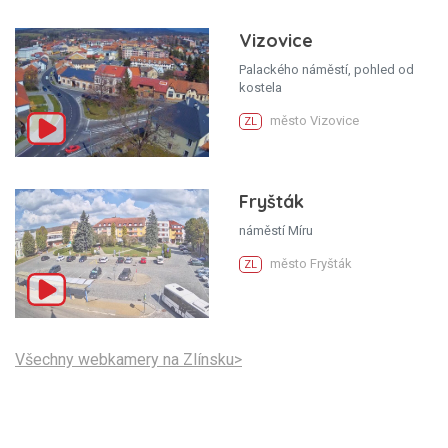
Vizovice
Palackého náměstí, pohled od
kostela
město Vizovice
ZL
Fryšták
náměstí Míru
město Fryšták
ZL
Všechny webkamery na Zlínsku>