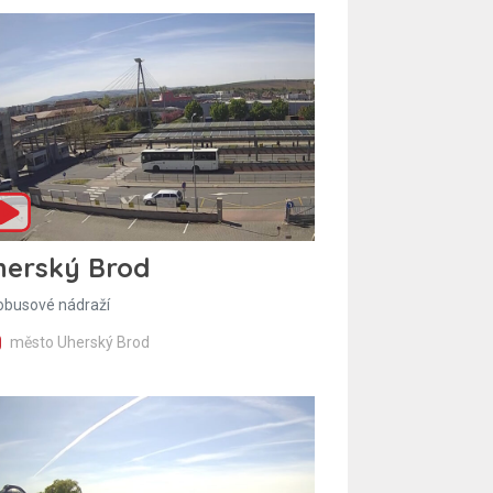
herský Brod
obusové nádraží
město Uherský Brod