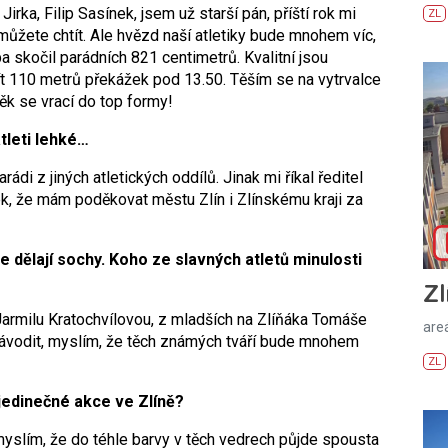
irka, Filip Sasínek, jsem už starší pán, příští rok mi
ZL
ůžete chtít. Ale hvězd naší atletiky bude mnohem víc,
 skočil parádních 821 centimetrů. Kvalitní jsou
jít 110 metrů překážek pod 13.50. Těším se na vytrvalce
ěk se vrací do top formy!
atleti lehké…
rádi z jiných atletických oddílů. Jinak mi říkal ředitel
k, že mám poděkovat městu Zlín i Zlínskému kraji za
e dělají sochy. Koho ze slavných atletů minulosti
Zl
Jarmilu Kratochvílovou, z mladších na Zlíňáka Tomáše
areá
ávodit, myslím, že těch známých tváří bude mnohem
ZL
jedinečné akce
ve Zlíně?
 myslím, že do téhle barvy v těch vedrech půjde spousta