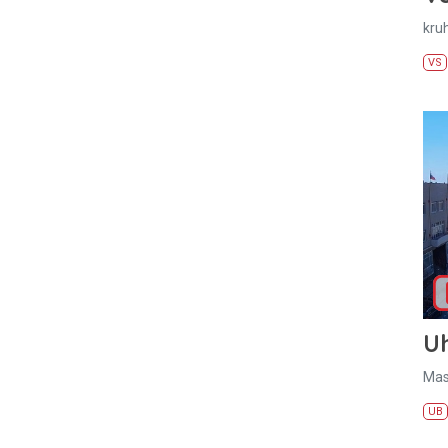
kru
VS
U
Mas
UB