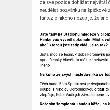
ze své pozice dohlížet největší 
neudělat pozvánku na špičkové z
fantazie nikoho nezabije, že ano.
Jste tady na Stadionu mládeže v bro
Hanke vás vyvedl dokonale. Mistrovst
akcí, kterou jste tady viděl, je to tak?
Jistě, moc se těším, v době koronaviru j
společenský člověk, to mě fakt nebavilo.
jiného.
Na koho ze svých následovníků se těš
Těch bude. Bára Špotáková je dvojnásobná
souboj s Nikolou Ogrodníkovou o titul, to
zlepšuje, Kuba Vadlejch závodil méně, uv
Kořením šampionátu budou běžci, na 