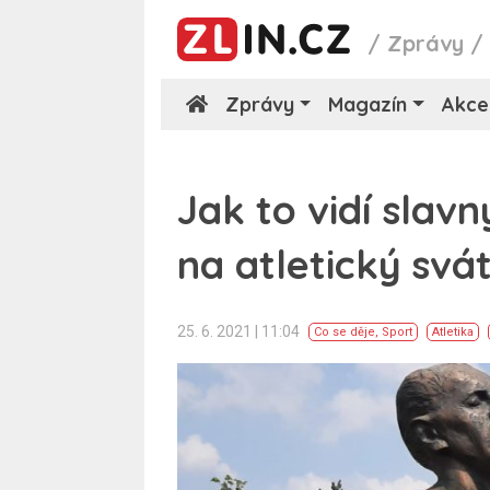
/
Zprávy
Zprávy
Magazín
Akce
Jak to vidí slavn
na atletický svá
25. 6. 2021 | 11:04
Co se děje
,
Sport
Atletika