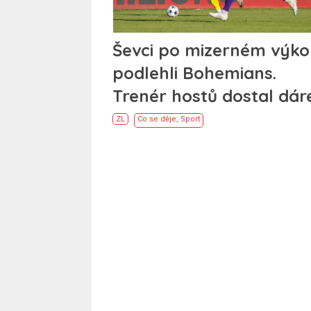
Ševci po mizerném výk
podlehli Bohemians.
Trenér hostů dostal dár
ZL
Co se děje
,
Sport