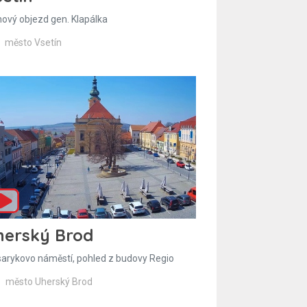
hový objezd gen. Klapálka
město Vsetín
herský Brod
arykovo náměstí, pohled z budovy Regio
město Uherský Brod