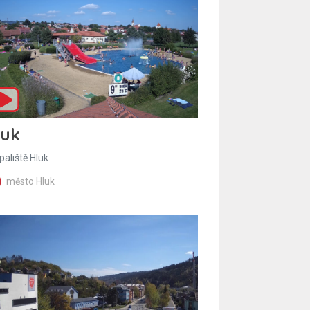
luk
paliště Hluk
město Hluk