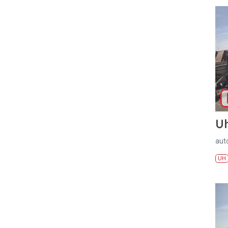
U
aut
UH