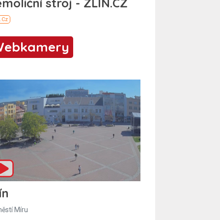
Webkamery
ín
ěstí Míru