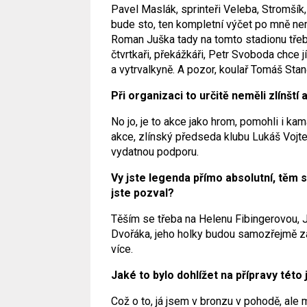
Pavel Maslák, sprinteři Veleba, Stromšík, J
bude sto, ten kompletní výčet po mně nem
Roman Juška tady na tomto stadionu třeba
čtvrtkaři, překážkáři, Petr Svoboda chce 
a vytrvalkyně. A pozor, koulař Tomáš Stan
Při organizaci to určitě neměli zlínští 
No jo, je to akce jako hrom, pomohli i kama
akce, zlínský předseda klubu Lukáš Vojte
vydatnou podporu.
Vy jste legenda přímo absolutní, těm s
jste pozval?
Těším se třeba na Helenu Fibingerovou, 
Dvořáka, jeho holky budou samozřejmě z
více.
Jaké to bylo dohlížet na přípravy této
Což o to, já jsem v bronzu v pohodě, ale