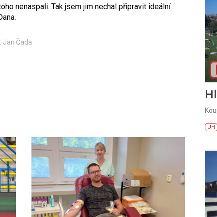
toho nenaspali. Tak jsem jim nechal připravit ideální
Dana.
: Jan Čada
H
Kou
UH