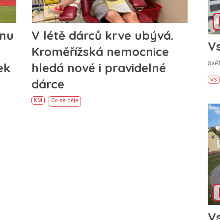
onu
V létě dárců krve ubývá.
Vs
Kroměřížská nemocnice
svě
ek
hledá nové i pravidelné
dárce
VS
KM
Co se děje
Vs