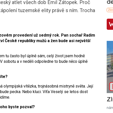
český atlet všech dob Emil Zátopek. Proč
ápolení tuzemské elity právě s ním. Trocha
nzovém provedení už sedmý rok. Pan sochař Radim
ví České republiky mužů a žen bude asi největší
sem tu často byl úplně sám, celý život jsem hodně
 V sobotu a v neděli odpoledne to bude něco úplně
íte?
 olympijská vítězka, trojnásobná mistryně světa. Její
 bude pecka. Nebo kluci. Víťa Veselý se letos dost
idíme.
Zl
koho byste pozval?
nám