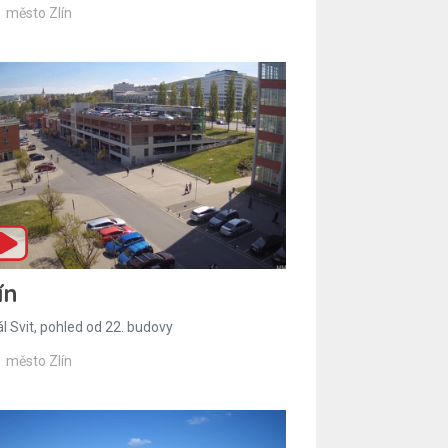
město Zlín
ín
l Svit, pohled od 22. budovy
město Zlín