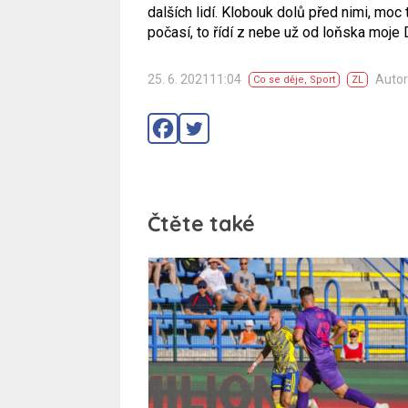
dalších lidí. Klobouk dolů před nimi, moc 
počasí, to řídí z nebe už od loňska moje 
25. 6. 202111:04
Autor
Co se děje
,
Sport
ZL
Čtěte také