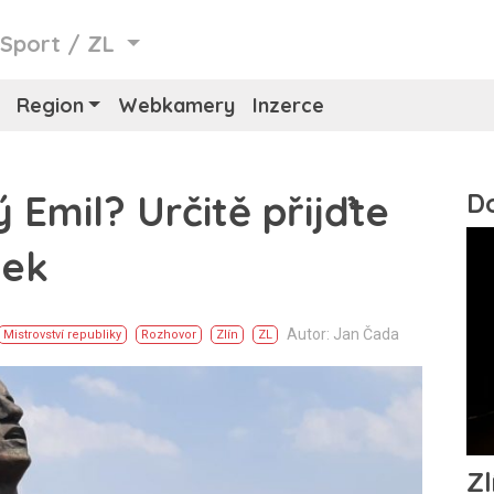
/
Sport
/
ZL
Region
Webkamery
Inzerce
ý Emil? Určitě přijďte
tek
Autor: Jan Čada
Mistrovství republiky
Rozhovor
Zlín
ZL