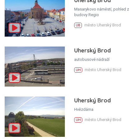
Uherský Brod
Masarykovo náměstí, pohled z
budovy Regio
město Uherský Brod
UB
Uherský Brod
autobusové nádraží
město Uherský Brod
UH
Uherský Brod
Hvězdárna
město Uherský Brod
UH