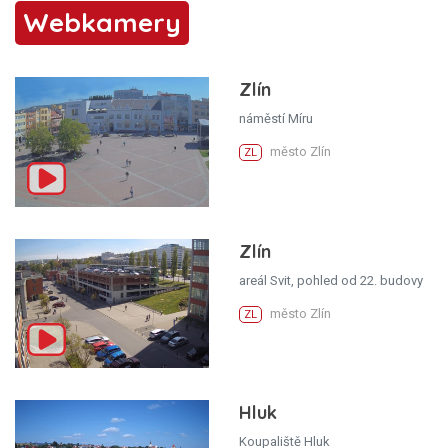
Webkamery
Zlín
náměstí Míru
město Zlín
ZL
Zlín
areál Svit, pohled od 22. budovy
město Zlín
ZL
Hluk
Koupaliště Hluk