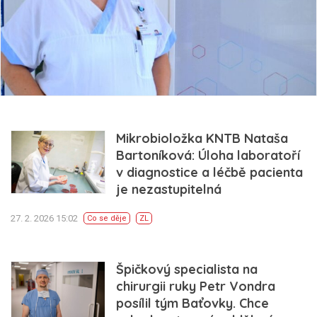
Mikrobioložka KNTB Nataša
Bartoníková: Úloha laboratoří
v diagnostice a léčbě pacienta
je nezastupitelná
27. 2. 2026 15:02
Co se děje
ZL
Špičkový specialista na
chirurgii ruky Petr Vondra
posílil tým Baťovky. Chce