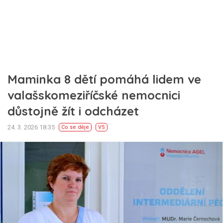
Maminka 8 dětí pomáhá lidem ve
valašskomeziříčské nemocnici
důstojně žít i odcházet
24. 3. 2026 18:35
Co se děje
VS