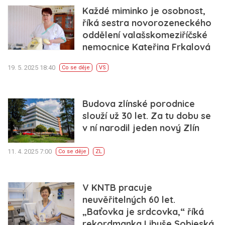
Každé miminko je osobnost,
říká sestra novorozeneckého
oddělení valašskomeziříčské
nemocnice Kateřina Frkalová
19. 5. 2025 18:40
Co se děje
VS
Budova zlínské porodnice
slouží už 30 let. Za tu dobu se
v ní narodil jeden nový Zlín
11. 4. 2025 7:00
Co se děje
ZL
V KNTB pracuje
neuvěřitelných 60 let.
„Baťovka je srdcovka,“ říká
rekordmanka Libuše Sobieská