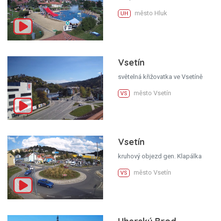
město Hluk
UH
Vsetín
světelná křižovatka ve Vsetíně
město Vsetín
VS
Vsetín
kruhový objezd gen. Klapálka
město Vsetín
VS