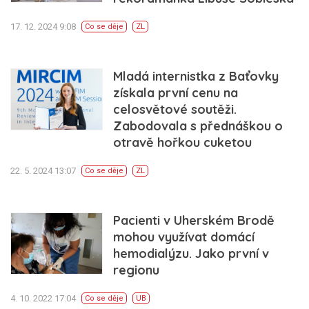
17. 12. 2024 9:08
Co se děje
ZL
Mladá internistka z Baťovky
získala první cenu na
celosvětové soutěži.
Zabodovala s přednáškou o
otravě hořkou cuketou
22. 5. 2024 13:07
Co se děje
ZL
Pacienti v Uherském Brodě
mohou využívat domácí
hemodialýzu. Jako první v
regionu
4. 10. 2022 17:04
Co se děje
UB