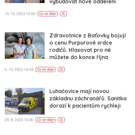
vybudovat nové oddělení
15. 10. 2025 15:00
Co se děje
ZL
Zdravotnice z Baťovky bojují
o cenu Purpurové srdce
rodičů. Hlasovat pro ně
můžete do konce října
6. 10. 2025 14:54
Co se děje
ZL
Luhačovice mají novou
základnu záchranářů. Sanitka
dorazí k pacientům rychleji
28. 8. 2025 13:06
Co se děje
ZL