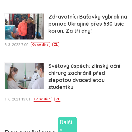
Zdravotníci Baťovky vybrali na
pomoc Ukrajině přes 630 tisíc
korun. Za tři dny!
8. 3. 2022 7:00
Co se děje
ZL
Světový úspěch: zlínský oční
chirurg zachránil před
slepotou dvacetiletou
studentku
1. 6. 2021 13:01
Co se děje
ZL
Další
»