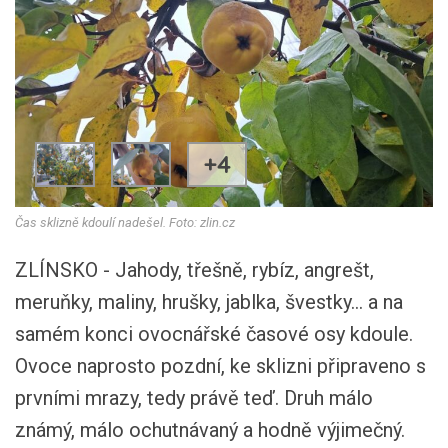
+4
Čas sklizně kdoulí nadešel. Foto: zlin.cz
ZLÍNSKO - Jahody, třešně, rybíz, angrešt,
meruňky, maliny, hrušky, jablka, švestky... a na
samém konci ovocnářské časové osy kdoule.
Ovoce naprosto pozdní, ke sklizni připraveno s
prvními mrazy, tedy právě teď. Druh málo
známý, málo ochutnávaný a hodně výjimečný.