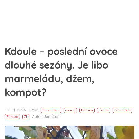
Kdoule – poslední ovoce
dlouhé sezóny. Je libo
marmeládu, džem,
kompot?
18. 11. 2025 | 17:02
Co se děje
ovoce
Příroda
Úroda
Zahrádkář
Autor: Jan Čada
Zlínsko
ZL