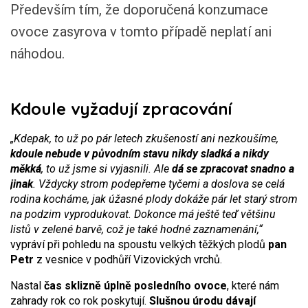
Především tím, že doporučená konzumace
ovoce zasyrova v tomto případě neplatí ani
náhodou.
Kdoule vyžadují zpracování
„Kdepak, to už po pár letech zkušeností ani nezkoušíme,
kdoule nebude v původním stavu nikdy sladká a nikdy
měkká
, to už jsme si vyjasnili. Ale
dá se zpracovat snadno a
jinak
. Vždycky strom podepřeme tyčemi a doslova se celá
rodina kocháme, jak úžasné plody dokáže pár let starý strom
na podzim vyprodukovat. Dokonce má ještě teď většinu
listů v zelené barvě, což je také hodné zaznamenání,“
vypráví při pohledu na spoustu velkých těžkých plodů
pan
Petr
z vesnice v podhůří Vizovických vrchů.
Nastal
čas sklizně úplně posledního ovoce
, které nám
zahrady rok co rok poskytují.
Slušnou úrodu dávají