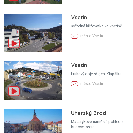
Vsetín
světelná křižovatka ve Vsetíně
město Vsetín
VS
Vsetín
kruhový objezd gen. Klapálka
město Vsetín
VS
Uherský Brod
Masarykovo náměstí, pohled z
budovy Regio