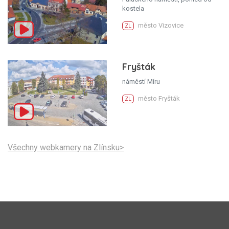
kostela
město Vizovice
ZL
Fryšták
náměstí Míru
město Fryšták
ZL
Všechny webkamery na Zlínsku>