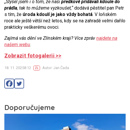
„Slyšel jsem i o tom, že naši
předkové přidávali kdoule do
prádla
, tak to můžeme vyzkoušet,“
dodává pěstitel pan Petr
s tím, že
úroda kdoulí je jako vždy bohatá
. V loňském
roce ale ještě větší než letos, kdy se na zahradě velmi dařilo
prakticky veškerému ovoci.
Zajímá vás dění ve Zlínském kraji? Více zpráv
najdete na
našem webu
.
Zobrazit fotogalerii >>
18. 11. 20258:12
Autor: Jan Čada
ZL