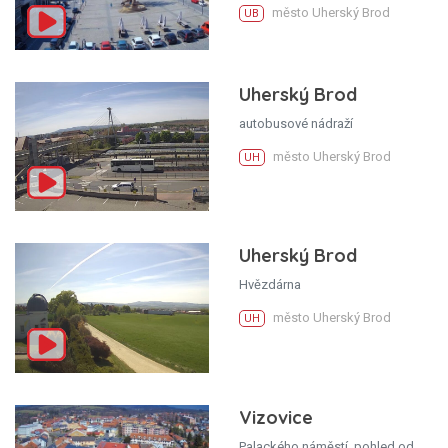
město Uherský Brod
UB
Uherský Brod
autobusové nádraží
město Uherský Brod
UH
Uherský Brod
Hvězdárna
město Uherský Brod
UH
Vizovice
Palackého náměstí, pohled od