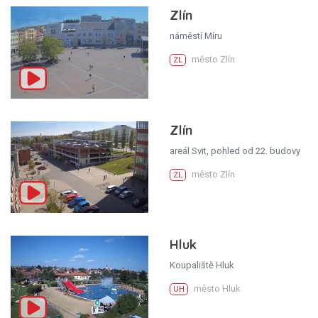
Zlín
náměstí Míru
město Zlín
ZL
Zlín
areál Svit, pohled od 22. budovy
město Zlín
ZL
Hluk
Koupaliště Hluk
město Hluk
UH