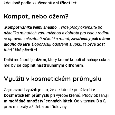
kdouloně podle zkušeností
asi třicet let
.
Kompot, nebo džem?
„
Kompot vzniká velmi snadno
. Tvrdé plody okamžitě po
několika minutách varu měknou a dobrota pro celou rodinu
je opravdu záležitostí několika minut,
zavařeniny pak máme
dlouho do jara
. Doporučuji odstranit slupku, ta bývá dost
tuhá,“
říká
pěstitel
.
Další možností je
džem
, který kromě kdoulí obsahuje cukr a
měl by se
doplnit nastrouhaným citronem
.
Využití v kosmetickém průmyslu
Zajímavostí využití je i to, že se kdoule používají
i v
kosmetickém průmyslu
při výrobě krémů. Plody obsahují
mimořádné množství cenných látek
. Od vitamínu B a C,
přes minerály až třeba po třísloviny.