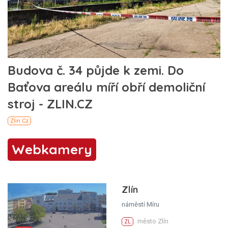
Webkamery
Zlín
náměstí Míru
město Zlín
ZL