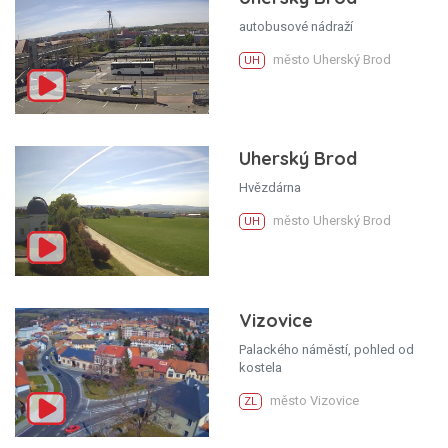
autobusové nádraží
město Uherský Brod
UH
Uherský Brod
Hvězdárna
město Uherský Brod
UH
Vizovice
Palackého náměstí, pohled od
kostela
město Vizovice
ZL