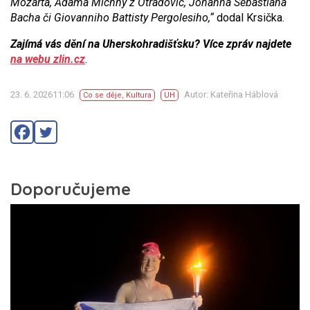
Mozarta, Adama Michny z Otradovic, Johanna Sebastiana
Bacha či Giovanniho Battisty Pergolesiho,“
dodal Krsička.
Zajímá vás dění na Uherskohradišťsku? Více zpráv najdete
na webu zlin.cz
.
23. 6. 202611:06
Autor: Kateřina Háblová
Co se děje
,
Kultura
UH