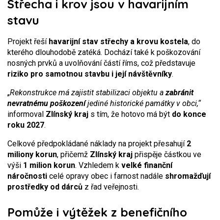
Střecha i krov jsou v havarijním
stavu
Projekt řeší
havarijní stav střechy a krovu kostela
, do
kterého dlouhodobě zatéká. Dochází také k poškozování
nosných prvků a uvolňování částí říms, což představuje
riziko pro samotnou stavbu i její návštěvníky
.
„
Rekonstrukce má zajistit stabilizaci objektu a
zabránit
nevratnému poškození
jediné historické památky v obci,“
informoval
Zlínský kraj
s tím, že hotovo má být
do konce
roku 2027
.
Celkové předpokládané náklady na projekt přesahují
2
miliony korun
, přičemž
Zlínský kraj
přispěje částkou ve
výši
1 milion korun
. Vzhledem k
velké finanční
náročnosti
celé opravy obec i farnost nadále
shromažďují
prostředky od dárců
z řad veřejnosti.
Pomůže i výtěžek z benefičního