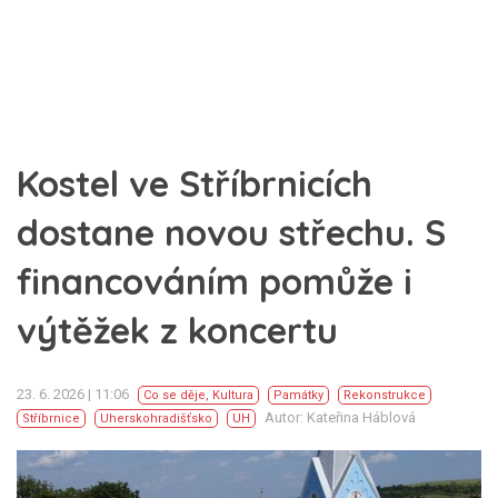
Kostel ve Stříbrnicích
dostane novou střechu. S
financováním pomůže i
výtěžek z koncertu
23. 6. 2026 | 11:06
Co se děje
,
Kultura
Památky
Rekonstrukce
Autor: Kateřina Háblová
Stříbrnice
Uherskohradišťsko
UH