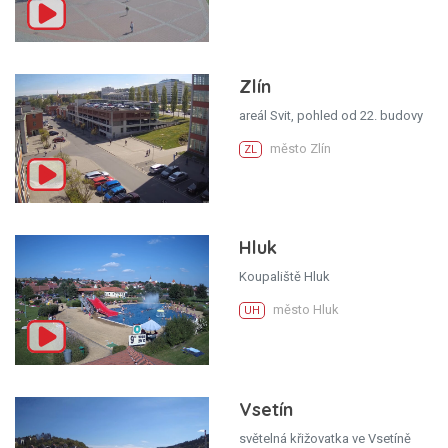
Zlín
areál Svit, pohled od 22. budovy
město Zlín
ZL
Hluk
Koupaliště Hluk
město Hluk
UH
Vsetín
světelná křižovatka ve Vsetíně