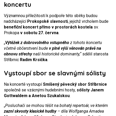
koncertu
Významnou příležitostí k podpoře této sbírky budou
nadcházející
Prokopské slavnosti
, jejichž vrcholem bude
benefiční koncert přímo v prostorách kostela
sv.
Prokopa
v sobotu 27. června
.
„
Výtěžek z dobrovolného vstupného
z tohoto koncertu
včetně občerstvení bude
v plné výši věnován právě na
obnovu střechy
naší historické dominanty,“
sdělil starosta
Stříbrnic
Radim Krsička
.
Vystoupí sbor se slavnými sólisty
Na koncertě vystoupí
Smíšený pěvecký sbor Stříbrnice
společně se vzácnými hudebními hosty,
sólisty Janem
Gottwaldem a Anetou Szukalskou
.
„
Posluchači se mohou těšit na bohatý repertoár, ve kterém
zazní skvosty klasické hudby
– díla Wolfganga Amadea