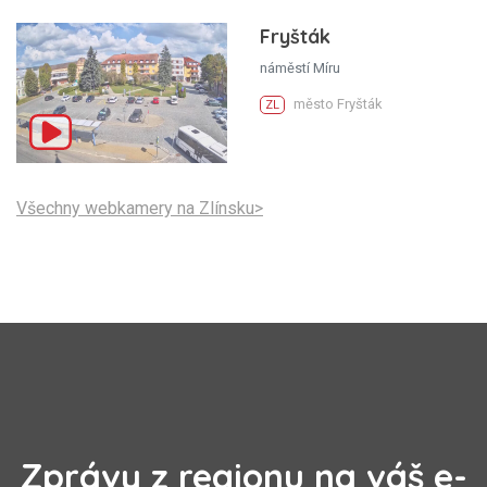
Fryšták
náměstí Míru
město Fryšták
ZL
Všechny webkamery na Zlínsku>
Zprávy z regionu na váš e-