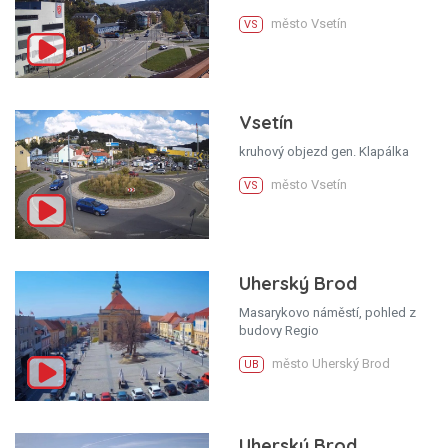
město Vsetín
VS
Vsetín
kruhový objezd gen. Klapálka
město Vsetín
VS
Uherský Brod
Masarykovo náměstí, pohled z
budovy Regio
město Uherský Brod
UB
Uherský Brod