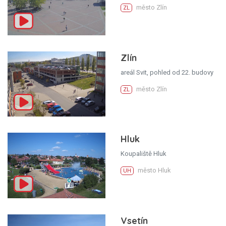
město Zlín
ZL
Zlín
areál Svit, pohled od 22. budovy
město Zlín
ZL
Hluk
Koupaliště Hluk
město Hluk
UH
Vsetín