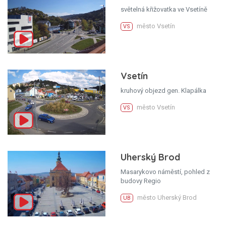
světelná křižovatka ve Vsetíně
město Vsetín
VS
Vsetín
kruhový objezd gen. Klapálka
město Vsetín
VS
Uherský Brod
Masarykovo náměstí, pohled z
budovy Regio
město Uherský Brod
UB