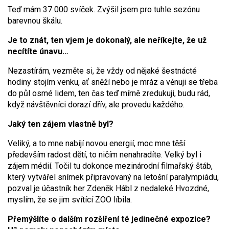
Teď mám 37 000 svíček. Zvýšil jsem pro tuhle sezónu
barevnou škálu.
Je to znát, ten vjem je dokonalý, ale neříkejte, že už
necítíte únavu…
Nezastírám, vezměte si, že vždy od nějaké šestnácté
hodiny stojím venku, ať sněží nebo je mráz a věnuji se třeba
do půl osmé lidem, ten čas teď mírně zredukuji, budu rád,
když návštěvníci dorazí dřív, ale provedu každého.
Jaký ten zájem vlastně byl?
Veliký, a to mne nabíjí novou energií, moc mne těší
především radost dětí, to ničím nenahradíte. Velký byl i
zájem médií. Točil tu dokonce mezinárodní filmařský štáb,
který vytvářel snímek připravovaný na letošní paralympiádu,
pozval je účastník her Zdeněk Hábl z nedaleké Hvozdné,
myslím, že se jim svítící ZOO líbila.
Přemýšlíte o dalším rozšíření té jedinečné expozice?