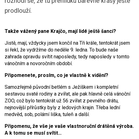
rozhodl se, že tu přehlídku barevné krásy ještě
prodlouží.
Takže vážený pane Krajčo, mají lidé ještě šanci?
Jistě, mají, vždycky jsem končil na Tři krále, tentokrát jsem
si řekl, že vydržíme do neděle 9. ledna. To bude naše
zahrada opravdu svítit naposledy, tedy naposledy v tomto
vánočním a novoročním období.
Připomenete, prosím, co je vlastně k vidění?
Samozřejmě původní betlém s Ježíškem i kompletní
sestavou svaté rodiny a zvířat, ale pak hlavně celá vánoční
ZOO, což bylo tentokrát už 56 zvířat z pevného drátu,
nejnovější přírůstky byly z ledových krajin. Třeba lední
medvěd, sob, polární liška, tuleň a další.
Připomenu, že vše je vaše vlastnoruční drátěná výroba.
A k tomu se musí svítit…