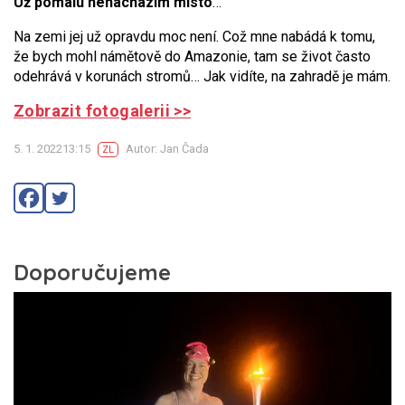
Už pomalu nenacházím místo
…
Na zemi jej už opravdu moc není. Což mne nabádá k tomu,
že bych mohl námětově do Amazonie, tam se život často
odehrává v korunách stromů… Jak vidíte, na zahradě je mám.
Zobrazit fotogalerii >>
5. 1. 202213:15
Autor: Jan Čada
ZL