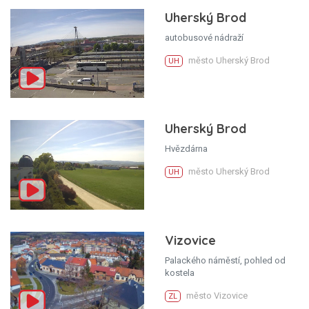
Uherský Brod
autobusové nádraží
město Uherský Brod
UH
Uherský Brod
Hvězdárna
město Uherský Brod
UH
Vizovice
Palackého náměstí, pohled od
kostela
město Vizovice
ZL