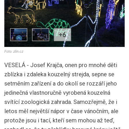
+6
Foto: zlin.cz
VESELÁ - Josef Krajča, onen pro mnohé děti
zblízka i zdaleka kouzelný strejda, sepne se
setměním zařízení a do okolí se rozzáří jeho
jedinečná vlastnoručně vyrobená kouzelná
svítící zoologická zahrada. Samozřejmě, že i
letos měl největší nápor v čase vánočním, ale
protože jsou i tací, kteří sem mohou až teď,