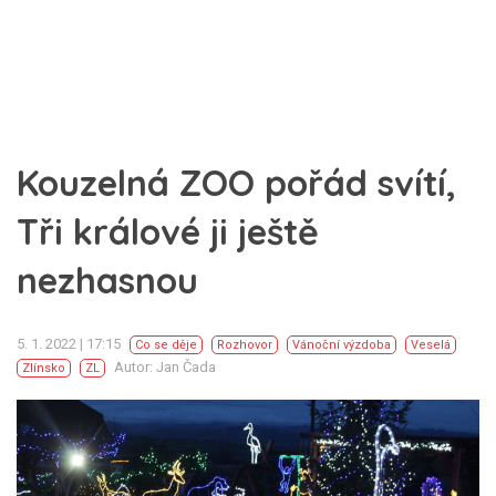
Kouzelná ZOO pořád svítí,
Tři králové ji ještě
nezhasnou
5. 1. 2022 | 17:15
Co se děje
Rozhovor
Vánoční výzdoba
Veselá
Autor: Jan Čada
Zlínsko
ZL