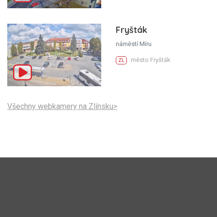
Fryšták
náměstí Míru
město Fryšták
ZL
Všechny webkamery na Zlínsku>