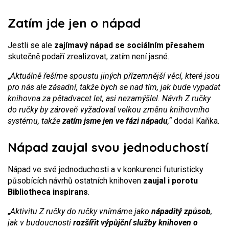
Zatím jde jen o nápad
Jestli se ale
zajímavý nápad se sociálním přesahem
skutečně podaří zrealizovat, zatím není jasné.
„
Aktuálně řešíme spoustu jiných přízemnější věcí, které jsou
pro nás ale zásadní, takže bych se nad tím, jak bude vypadat
knihovna za pětadvacet let, asi nezamýšlel. Návrh Z ručky
do ručky by zároveň vyžadoval velkou změnu knihovního
systému, takže
zatím jsme jen ve fázi nápadu
,“
dodal Kaňka.
Nápad zaujal svou jednoduchostí
Nápad ve své jednoduchosti a v konkurenci futuristicky
působících návrhů ostatních knihoven
zaujal i porotu
Bibliotheca inspirans
.
„
Aktivitu Z ručky do ručky vnímáme jako
nápaditý způsob
,
jak v budoucnosti
rozšířit výpůjční služby knihoven o