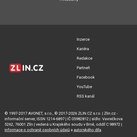
Inzerce
Kariéra
Redakce
Partneři
Facebook
YouTube
RSS kanál
© 1997-2017 AVONET, s.r.o., © 2017-2026 ZLIN.CZ s.r.o. | Zlin.cz -
informační server, ISSN 1214-6897 | IČ 05982812 | sídlo: Vavrečkova
5262, 76001 Zlín | vedená u Krajského soudu v Brně, oddíl C 98972 |
informace o ochraně osobních údajů
a
autorského díla