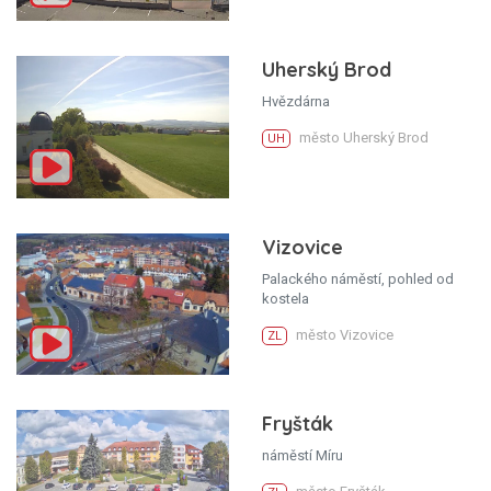
Uherský Brod
Hvězdárna
město Uherský Brod
UH
Vizovice
Palackého náměstí, pohled od
kostela
město Vizovice
ZL
Fryšták
náměstí Míru