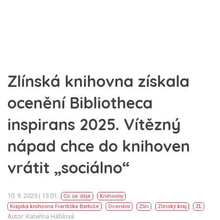
Zlínská knihovna získala
ocenění Bibliotheca
inspirans 2025. Vítězný
nápad chce do knihoven
vrátit „sociálno“
10. 9. 2025 | 15:01
Co se děje
Knihovny
Krajská knihovna Františka Bartoše
Ocenění
Zlín
Zlínský kraj
ZL
Autor: Kateřina Háblová