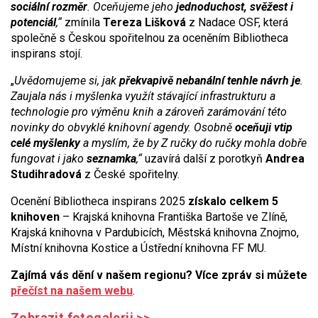
sociální rozměr
. Oceňujeme jeho
jednoduchost, svěžest i
potenciál
,“
zmínila
Tereza Lišková
z Nadace OSF, která
společně s Českou spořitelnou za oceněním Bibliotheca
inspirans stojí.
„
Uvědomujeme si, jak
překvapivě nebanální tenhle návrh je
.
Zaujala nás i myšlenka využít stávající infrastrukturu a
technologie pro výměnu knih a zároveň zarámování této
novinky do obvyklé knihovní agendy. Osobně
oceňuji vtip
celé myšlenky
a myslím, že by Z ručky do ručky mohla dobře
fungovat i jako
seznamka
,“
uzavírá další z porotkyň
Andrea
Studihradová
z České spořitelny.
Ocenění Bibliotheca inspirans 2025
získalo celkem 5
knihoven
– Krajská knihovna Františka Bartoše ve Zlíně,
Krajská knihovna v Pardubicích, Městská knihovna Znojmo,
Místní knihovna Kostice a Ústřední knihovna FF MU.
Zajímá vás dění v našem regionu? Více zpráv si můžete
přečíst na našem webu
.
Zobrazit fotogalerii >>