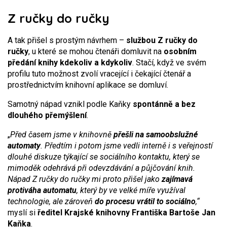
Z ručky do ručky
A tak přišel s prostým návrhem –
službou Z ručky do
ručky
, u které se mohou čtenáři domluvit na
osobním
předání knihy kdekoliv a kdykoliv
. Stačí, když ve svém
profilu tuto možnost zvolí vracející i čekající čtenář a
prostřednictvím knihovní aplikace se domluví.
Samotný nápad vznikl podle Kaňky
spontánně a bez
dlouhého přemýšlení
.
„
Před časem jsme v knihovně
přešli na samoobslužné
automaty
. Předtím i potom jsme vedli interně i s veřejností
dlouhé diskuze týkající se sociálního kontaktu, který se
mimoděk odehrává při odevzdávání a půjčování knih.
Nápad Z ručky do ručky mi proto přišel jako
zajímavá
protiváha automatu
, který by ve velké míře využíval
technologie, ale zároveň
do procesu vrátil to sociálno
,“
myslí si
ředitel Krajské knihovny Františka Bartoše Jan
Kaňka
.