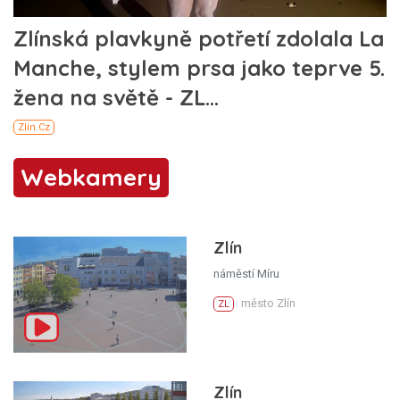
Webkamery
Zlín
náměstí Míru
město Zlín
ZL
Zlín