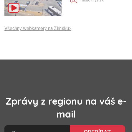
město Fryšták
ZL
Všechny webkamery na Zlínsku>
Zprávy z regionu na váš e-
mail