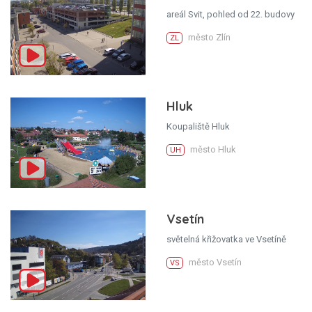
areál Svit, pohled od 22. budovy
město Zlín
ZL
Hluk
Koupaliště Hluk
město Hluk
UH
Vsetín
světelná křižovatka ve Vsetíně
město Vsetín
VS