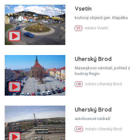
Vsetín
kruhový objezd gen. Klapálka
město Vsetín
VS
Uherský Brod
Masarykovo náměstí, pohled z
budovy Regio
město Uherský Brod
UB
Uherský Brod
autobusové nádraží
město Uherský Brod
UH