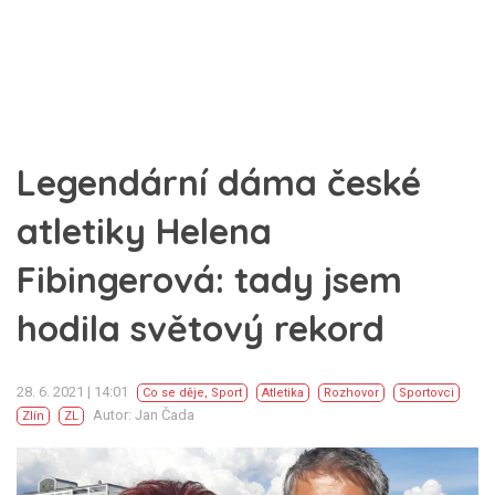
Legendární dáma české
atletiky Helena
Fibingerová: tady jsem
hodila světový rekord
28. 6. 2021 | 14:01
Co se děje
,
Sport
Atletika
Rozhovor
Sportovci
Autor: Jan Čada
Zlín
ZL