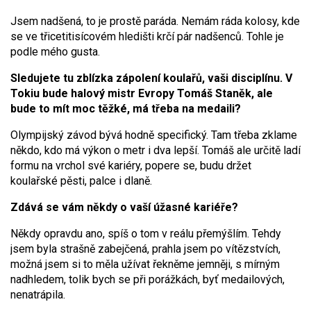
Jsem nadšená, to je prostě paráda. Nemám ráda kolosy, kde
se ve třicetitisícovém hledišti krčí pár nadšenců. Tohle je
podle mého gusta.
Sledujete tu zblízka zápolení koulařů, vaši disciplínu. V
Tokiu bude halový mistr Evropy Tomáš Staněk, ale
bude to mít moc těžké, má třeba na medaili?
Olympijský závod bývá hodně specifický. Tam třeba zklame
někdo, kdo má výkon o metr i dva lepší. Tomáš ale určitě ladí
formu na vrchol své kariéry, popere se, budu držet
koulařské pěsti, palce i dlaně.
Zdává se vám někdy o vaší úžasné kariéře?
Někdy opravdu ano, spíš o tom v reálu přemýšlím. Tehdy
jsem byla strašně zabejčená, prahla jsem po vítězstvích,
možná jsem si to měla užívat řekněme jemněji, s mírným
nadhledem, tolik bych se při porážkách, byť medailových,
nenatrápila.