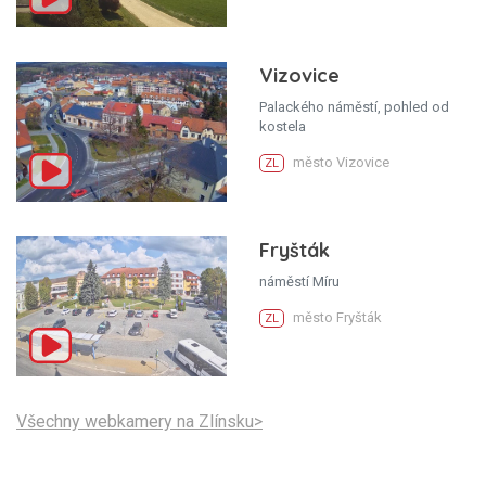
Vizovice
Palackého náměstí, pohled od
kostela
město Vizovice
ZL
Fryšták
náměstí Míru
město Fryšták
ZL
Všechny webkamery na Zlínsku>