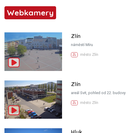
Webkamery
Zlín
náměstí Míru
město Zlín
ZL
Zlín
areál Svit, pohled od 22. budovy
město Zlín
ZL
Hluk