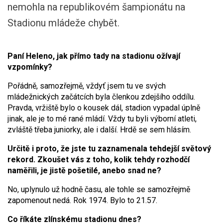
nemohla na republikovém šampionátu na
Stadionu mládeže chybět.
Paní Heleno, jak přímo tady na stadionu ožívají
vzpomínky?
Pořádně, samozřejmě, vždyť jsem tu ve svých
mládežnických začátcích byla členkou zdejšího oddílu.
Pravda, vržiště bylo o kousek dál, stadion vypadal úplně
jinak, ale je to mé rané mládí. Vždy tu byli výborní atleti,
zvláště třeba juniorky, ale i další. Hrdě se sem hlásím.
Určitě i proto, že jste tu zaznamenala tehdejší světový
rekord. Zkoušet vás z toho, kolik tehdy rozhodčí
naměřili, je jistě pošetilé, anebo snad ne?
No, uplynulo už hodně času, ale tohle se samozřejmě
zapomenout nedá. Rok 1974. Bylo to 21.57.
Co říkáte zlínskému stadionu dnes?