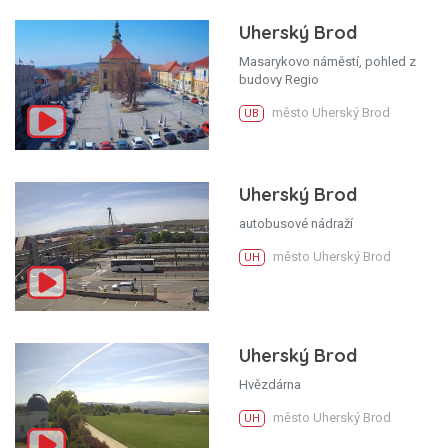
Uherský Brod
Masarykovo náměstí, pohled z
budovy Regio
město Uherský Brod
UB
Uherský Brod
autobusové nádraží
město Uherský Brod
UH
Uherský Brod
Hvězdárna
město Uherský Brod
UH