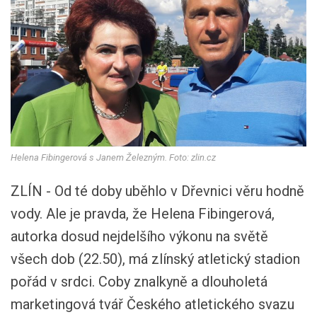
Helena Fibingerová s Janem Železným. Foto: zlin.cz
ZLÍN - Od té doby uběhlo v Dřevnici věru hodně
vody. Ale je pravda, že Helena Fibingerová,
autorka dosud nejdelšího výkonu na světě
všech dob (22.50), má zlínský atletický stadion
pořád v srdci. Coby znalkyně a dlouholetá
marketingová tvář Českého atletického svazu