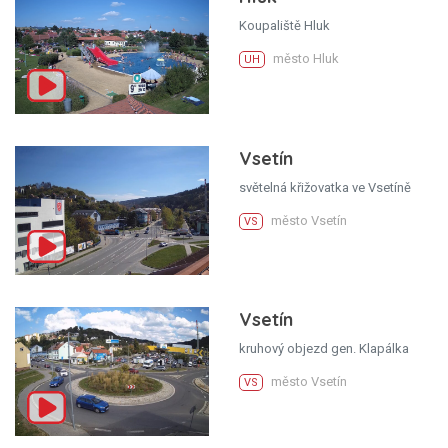
Koupaliště Hluk
město Hluk
UH
Vsetín
světelná křižovatka ve Vsetíně
město Vsetín
VS
Vsetín
kruhový objezd gen. Klapálka
město Vsetín
VS