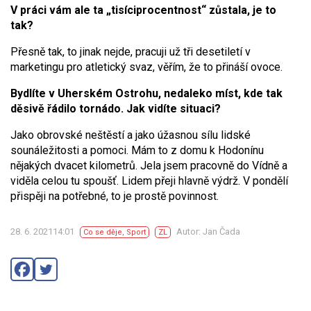
V práci vám ale ta „tisíciprocentnost“ zůstala, je to
tak?
Přesně tak, to jinak nejde, pracuji už tři desetiletí v
marketingu pro atletický svaz, věřím, že to přináší ovoce.
Bydlíte v Uherském Ostrohu, nedaleko míst, kde tak
děsivě řádilo tornádo. Jak vidíte situaci?
Jako obrovské neštěstí a jako úžasnou sílu lidské
sounáležitosti a pomoci. Mám to z domu k Hodonínu
nějakých dvacet kilometrů. Jela jsem pracovně do Vídně a
viděla celou tu spoušť. Lidem přeji hlavně výdrž. V pondělí
přispěji na potřebné, to je prostě povinnost.
28. 6. 202114:01
Autor: Jan Čada
Co se děje
,
Sport
ZL