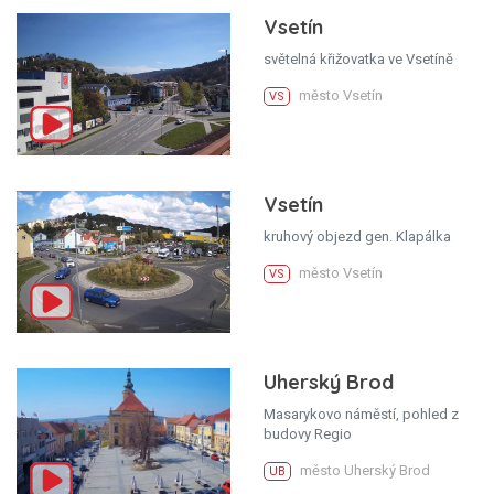
Vsetín
světelná křižovatka ve Vsetíně
město Vsetín
VS
Vsetín
kruhový objezd gen. Klapálka
město Vsetín
VS
Uherský Brod
Masarykovo náměstí, pohled z
budovy Regio
město Uherský Brod
UB