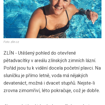
Foto: zlin.cz
ZLÍN - Utěšený pohled do otevřené
pětadvacítky v areálu zlínských zimních lázní.
Pořád jsou tu k vidění docela početní plavci. Na
sluníčku je přímo letně, voda má nějakých
devatenáct, možná i dvacet stupňů. Nejste-li
zrovna zimomřiví, léto pokračuje, což je dobře.