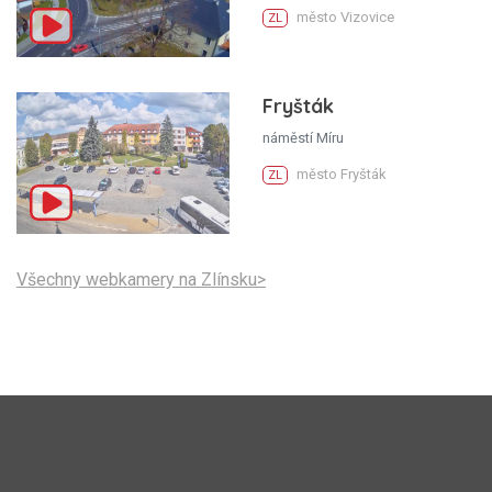
město Vizovice
ZL
Fryšták
náměstí Míru
město Fryšták
ZL
Všechny webkamery na Zlínsku>