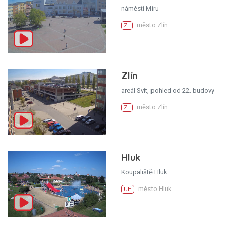
náměstí Míru
město Zlín
ZL
Zlín
areál Svit, pohled od 22. budovy
město Zlín
ZL
Hluk
Koupaliště Hluk
město Hluk
UH