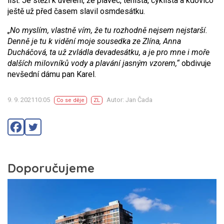
list. Je stěží k uvěření, že plavec, tenista, cyklista a kdovíco
ještě už před časem slavil osmdesátku.
„No myslím, vlastně vím, že tu rozhodně nejsem nejstarší.
Denně je tu k vidění moje sousedka ze Zlína, Anna
Ducháčová, ta už zvládla devadesátku, a je pro mne i moře
dalších milovníků vody a plavání jasným vzorem,“
obdivuje
nevšední dámu pan Karel.
9. 9. 202110:05
Autor: Jan Čada
Co se děje
ZL