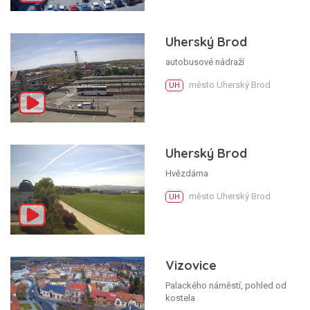
Uherský Brod
autobusové nádraží
město Uherský Brod
UH
Uherský Brod
Hvězdárna
město Uherský Brod
UH
Vizovice
Palackého náměstí, pohled od
kostela