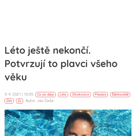
Léto ještě nekončí.
Potvrzují to plavci všeho
věku
9. 9. 2021 | 10:05
Co se děje
Léto
Otrokovice
Plavání
Štěrkoviště
Autor: Jan Čada
Zlín
ZL