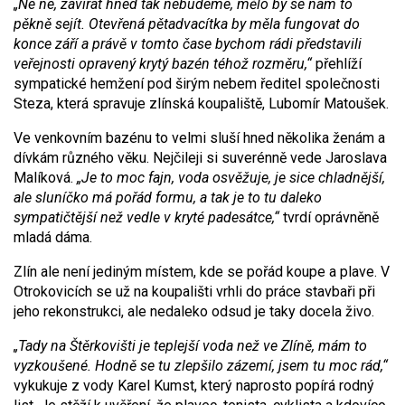
„Ne ne, zavírat hned tak nebudeme, mělo by se nám to
pěkně sejít. Otevřená pětadvacítka by měla fungovat do
konce září a právě v tomto čase bychom rádi představili
veřejnosti opravený krytý bazén téhož rozměru,“
přehlíží
sympatické hemžení pod širým nebem ředitel společnosti
Steza, která spravuje zlínská koupaliště, Lubomír Matoušek.
Ve venkovním bazénu to velmi sluší hned několika ženám a
dívkám různého věku. Nejčileji si suverénně vede Jaroslava
Malíková.
„Je to moc fajn, voda osvěžuje, je sice chladnější,
ale sluníčko má pořád formu, a tak je to tu daleko
sympatičtější než vedle v kryté padesátce,“
tvrdí oprávněně
mladá dáma.
Zlín ale není jediným místem, kde se pořád koupe a plave. V
Otrokovicích se už na koupališti vrhli do práce stavbaři při
jeho rekonstrukci, ale nedaleko odsud je taky docela živo.
„Tady na Štěrkovišti je teplejší voda než ve Zlíně, mám to
vyzkoušené. Hodně se tu zlepšilo zázemí, jsem tu moc rád,“
vykukuje z vody Karel Kumst, který naprosto popírá rodný