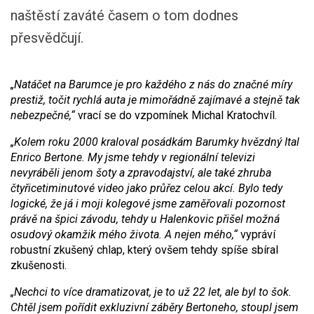
naštěstí zaváté časem o tom dodnes
přesvědčují.
„Natáčet na Barumce je pro každého z nás do značné míry
prestiž, točit rychlá auta je mimořádně zajímavé a stejně tak
nebezpečné,“
vrací se do vzpomínek Michal Kratochvíl.
„Kolem roku 2000 kraloval posádkám Barumky hvězdný Ital
Enrico Bertone. My jsme tehdy v regionální televizi
nevyráběli jenom šoty a zpravodajství, ale také zhruba
čtyřicetiminutové video jako průřez celou akcí. Bylo tedy
logické, že já i moji kolegové jsme zaměřovali pozornost
právě na špici závodu, tehdy u Halenkovic přišel možná
osudový okamžik mého života. A nejen mého,“
vypráví
robustní zkušený chlap, který ovšem tehdy spíše sbíral
zkušenosti.
„Nechci to více dramatizovat, je to už 22 let, ale byl to šok.
Chtěl jsem pořídit exkluzivní záběry Bertoneho, stoupl jsem