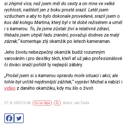
si zřejmě více, než jsem měl do cesty a on mne ve velké
rychlosti, naštěstí jen z boku prostě srazil. Letěl jsem
vzduchem a aby to bylo dokonale provedené, srazil jsem o
kus dál kolegu Martina, který byl v té době režisérem a uměl
i s kamerou. To, že jsme zůstali živí a relativně zdraví,
třebaže jsem utrpěl řadu zranění, považuji dodnes za malý
zázrak,“
komentuje zlý okamžik po letech kameraman.
Jeho životu nebezpečný okamžik budiž rozumným
varováním i pro desítky těch, kteří ať už jako profesionálové
či diváci snaží pořídit ty nejlepší záběry.
„Prošel jsem si s kamerou opravdu moře situací i akcí, ale
tohle byl určitě nejdrsnější zážitek,“
vypráví Michal a nabízí i
video
z daného okamžiku, kdy mu šlo o život.
27. 8. 202213:46
Autor: Jan Čada
Co se děje
ZL