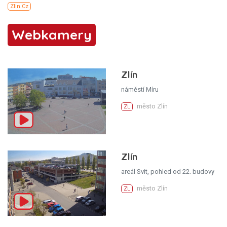
Webkamery
Zlín
náměstí Míru
město Zlín
ZL
Zlín
areál Svit, pohled od 22. budovy
město Zlín
ZL