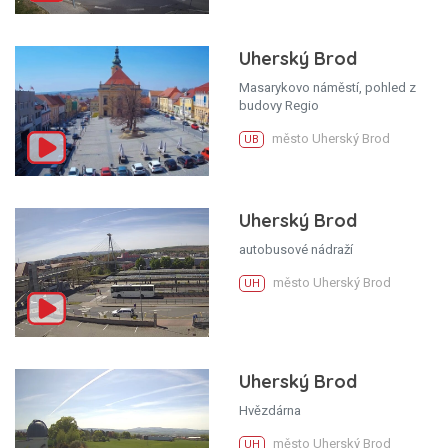
Uherský Brod
Masarykovo náměstí, pohled z
budovy Regio
město Uherský Brod
UB
Uherský Brod
autobusové nádraží
město Uherský Brod
UH
Uherský Brod
Hvězdárna
město Uherský Brod
UH