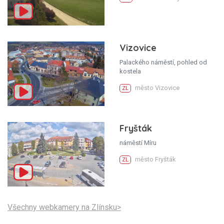
Vizovice
Palackého náměstí, pohled od
kostela
město Vizovice
ZL
Fryšták
náměstí Míru
město Fryšták
ZL
Všechny webkamery na Zlínsku>