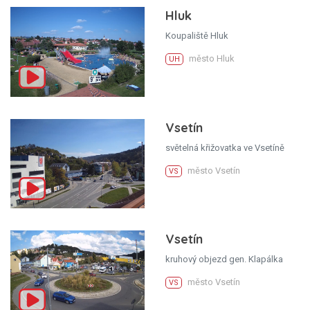
Hluk
Koupaliště Hluk
město Hluk
UH
Vsetín
světelná křižovatka ve Vsetíně
město Vsetín
VS
Vsetín
kruhový objezd gen. Klapálka
město Vsetín
VS