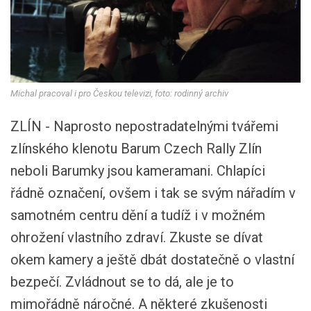
Michal pracoval i pro Českou televizi, foto: rodinný archiv
ZLÍN - Naprosto nepostradatelnými tvářemi
zlínského klenotu Barum Czech Rally Zlín
neboli Barumky jsou kameramani. Chlapíci
řádně označení, ovšem i tak se svým nářadím v
samotném centru dění a tudíž i v možném
ohrožení vlastního zdraví. Zkuste se dívat
okem kamery a ještě dbát dostatečně o vlastní
bezpečí. Zvládnout se to dá, ale je to
mimořádně náročné. A některé zkušenosti