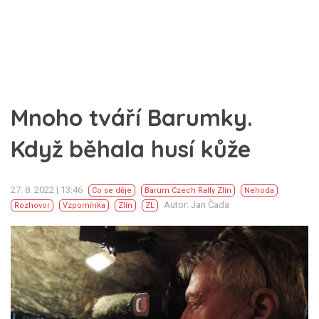
Mnoho tváří Barumky.
Když běhala husí kůže
27. 8. 2022 | 13:46
Co se děje
Barum Czech Rally Zlín
Nehoda
Autor: Jan Čada
Rozhovor
Vzpomínka
Zlín
ZL