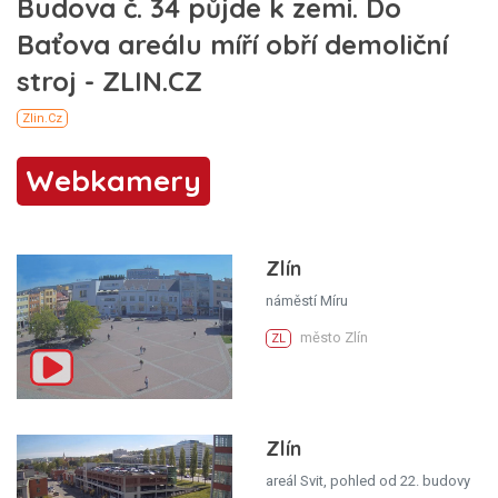
Webkamery
Zlín
náměstí Míru
město Zlín
ZL
Zlín
areál Svit, pohled od 22. budovy