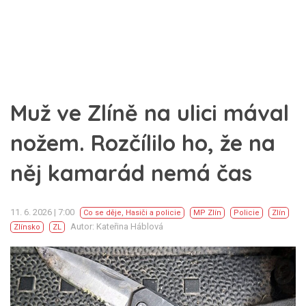
Muž ve Zlíně na ulici mával
nožem. Rozčílilo ho, že na
něj kamarád nemá čas
11. 6. 2026 | 7:00
Co se děje
,
Hasiči a policie
MP Zlín
Policie
Zlín
Autor: Kateřina Háblová
Zlínsko
ZL