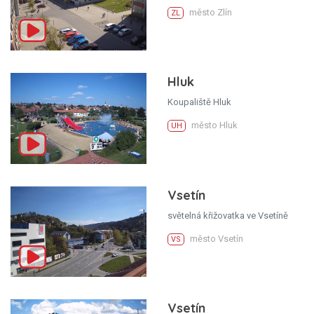
město Zlín
ZL
Hluk
Koupaliště Hluk
město Hluk
UH
Vsetín
světelná křižovatka ve Vsetíně
město Vsetín
VS
Vsetín