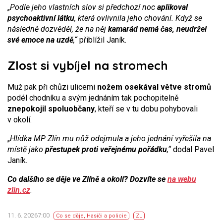
„
Podle jeho vlastních slov si předchozí noc
aplikoval
psychoaktivní látku
, která ovlivnila jeho chování. Když se
následně dozvěděl, že na něj
kamarád nemá čas, neudržel
své emoce na uzdě
,“
přiblížil Janík.
Zlost si vybíjel na stromech
Muž pak při chůzi ulicemi
nožem osekával větve stromů
podél chodníku a svým jednáním tak pochopitelně
znepokojil spoluobčany
, kteří se v tu dobu pohybovali
v okolí.
„
Hlídka MP Zlín mu nůž odejmula a jeho jednání vyřešila na
místě jako
přestupek proti veřejnému pořádku
,“
dodal Pavel
Janík.
Co dalšího se děje ve Zlíně a okolí? Dozvíte se
na webu
zlin.cz
.
11. 6. 20267:00
Co se děje
,
Hasiči a policie
ZL