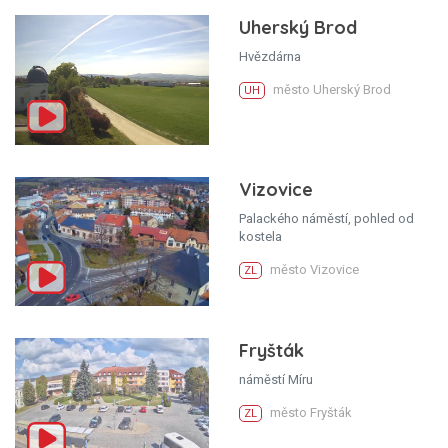
Uherský Brod
Hvězdárna
město Uherský Brod
UH
Vizovice
Palackého náměstí, pohled od
kostela
město Vizovice
ZL
Fryšták
náměstí Míru
město Fryšták
ZL