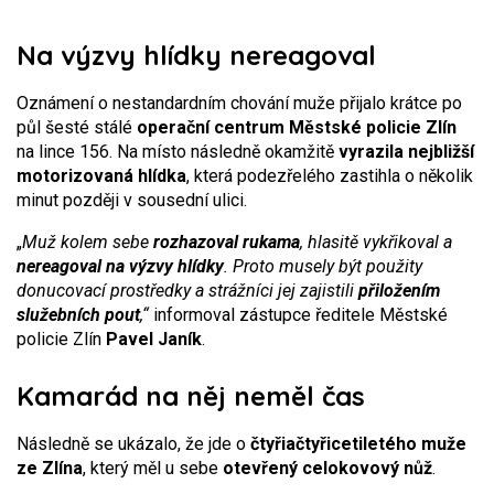
Na výzvy hlídky nereagoval
Oznámení o nestandardním chování muže přijalo krátce po
půl šesté stálé
operační centrum Městské policie Zlín
na lince 156. Na místo následně okamžitě
vyrazila nejbližší
motorizovaná hlídka
, která podezřelého zastihla o několik
minut později v sousední ulici.
„
Muž kolem sebe
rozhazoval rukama
, hlasitě vykřikoval a
nereagoval na výzvy hlídky
. Proto musely být použity
donucovací prostředky a strážníci jej zajistili
přiložením
služebních pout
,“
informoval zástupce ředitele Městské
policie Zlín
Pavel Janík
.
Kamarád na něj neměl čas
Následně se ukázalo, že jde o
čtyřiačtyřicetiletého muže
ze Zlína
, který měl u sebe
otevřený celokovový nůž
.