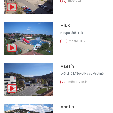
město Zlín
ZL
Hluk
Koupaliště Hluk
město Hluk
UH
Vsetín
světelná křižovatka ve Vsetíně
město Vsetín
VS
Vsetín