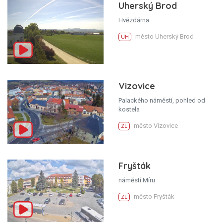
Uherský Brod
Hvězdárna
město Uherský Brod
UH
Vizovice
Palackého náměstí, pohled od
kostela
město Vizovice
ZL
Fryšták
náměstí Míru
město Fryšták
ZL