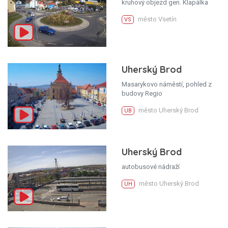
kruhový objezd gen. Klapálka
město Vsetín
VS
Uherský Brod
Masarykovo náměstí, pohled z
budovy Regio
město Uherský Brod
UB
Uherský Brod
autobusové nádraží
město Uherský Brod
UH