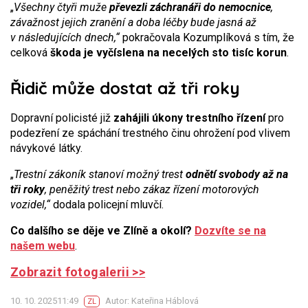
„
Všechny čtyři muže
převezli záchranáři do nemocnice
,
závažnost jejich zranění a doba léčby bude jasná až
v následujících dnech,“
pokračovala Kozumplíková s tím, že
celková
škoda je vyčíslena na necelých sto tisíc korun
.
Řidič může dostat až tři roky
Dopravní policisté již
zahájili úkony trestního řízení
pro
podezření ze spáchání trestného činu ohrožení pod vlivem
návykové látky.
„
Trestní zákoník stanoví možný trest
odnětí svobody až na
tři roky
, peněžitý trest nebo zákaz řízení motorových
vozidel,“
dodala policejní mluvčí.
Co dalšího se děje ve Zlíně a okolí?
Dozvíte se na
našem webu
.
Zobrazit fotogalerii >>
10. 10. 202511:49
Autor: Kateřina Háblová
ZL