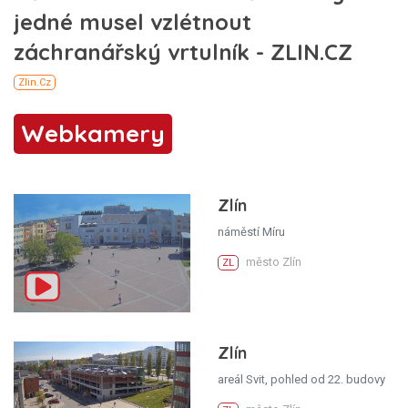
Webkamery
Zlín
náměstí Míru
město Zlín
ZL
Zlín
areál Svit, pohled od 22. budovy