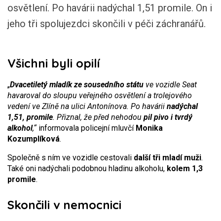
osvětlení. Po havárii nadýchal 1,51 promile. On i
jeho tři spolujezdci skončili v péči záchranářů.
Všichni byli opilí
„
Dvacetiletý mladík ze sousedního státu
ve vozidle Seat
havaroval do sloupu veřejného osvětlení a trolejového
vedení ve Zlíně na ulici Antonínova. Po havárii
nadýchal
1,51, promile
. Přiznal, že před nehodou
pil pivo i tvrdý
alkohol
,“
informovala policejní mluvčí
Monika
Kozumplíková
.
Společně s ním ve vozidle cestovali
další tři mladí muži
.
Také oni nadýchali podobnou hladinu alkoholu,
kolem 1,3
promile
.
Skončili v nemocnici