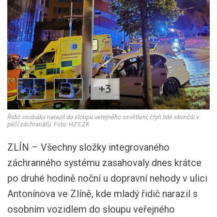
+3
Řidič osobáku narazil do sloupu veřejného osvětlení, čtyři lidé skončili v
péči záchranářů. Foto: HZS ZK
ZLÍN – Všechny složky integrovaného
záchranného systému zasahovaly dnes krátce
po druhé hodině noční u dopravní nehody v ulici
Antonínova ve Zlíně, kde mladý řidič narazil s
osobním vozidlem do sloupu veřejného