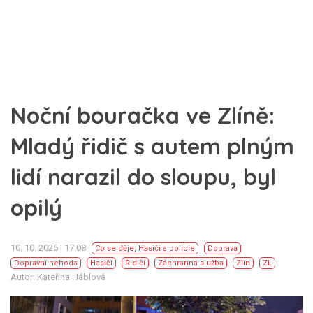
Noční bouračka ve Zlíně:
Mladý řidič s autem plným
lidí narazil do sloupu, byl
opilý
10. 10. 2025 | 17:08
Co se děje
,
Hasiči a policie
Doprava
Dopravní nehoda
Hasiči
Řidiči
Záchranná služba
Zlín
ZL
Autor: Kateřina Háblová