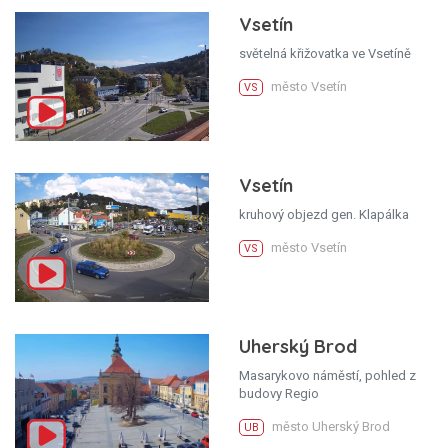
Vsetín
světelná křižovatka ve Vsetíně
město Vsetín
VS
Vsetín
kruhový objezd gen. Klapálka
město Vsetín
VS
Uherský Brod
Masarykovo náměstí, pohled z
budovy Regio
město Uherský Brod
UB