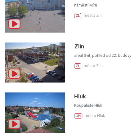
náměstí Míru
město Zlín
ZL
Zlín
areál Svit, pohled od 22. budovy
město Zlín
ZL
Hluk
Koupaliště Hluk
město Hluk
UH