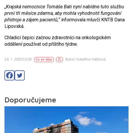
„
Krajská nemocnice Tomáše Bati nyní nabídne tuto službu
první tři měsíce zdarma, aby mohla vyhodnotit fungování
přístroje a zájem pacientů,“
informovala mluvčí KNTB Dana
Lipovská.
Chladicí čepici začnou zdravotníci na onkologickém
oddělení používat od příštího týdne.
24. 1. 202515:03
Autor: Kateřina Háblová
Co se děje
ZL