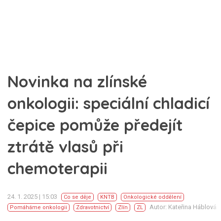
Novinka na zlínské
onkologii: speciální chladicí
čepice pomůže předejít
ztrátě vlasů při
chemoterapii
24. 1. 2025 | 15:03
Co se děje
KNTB
Onkologické oddělení
Autor: Kateřina Háblová
Pomáháme onkologii
Zdravotnictví
Zlín
ZL