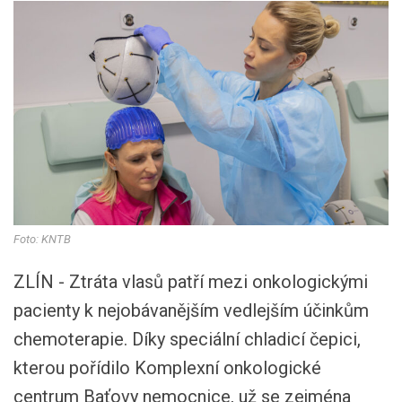
Foto: KNTB
ZLÍN - Ztráta vlasů patří mezi onkologickými
pacienty k nejobávanějším vedlejším účinkům
chemoterapie. Díky speciální chladicí čepici,
kterou pořídilo Komplexní onkologické
centrum Baťovy nemocnice, už se zejména