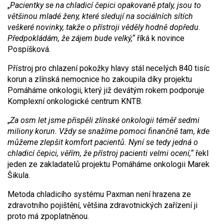
„
Pacientky se na chladicí čepici opakovaně ptaly, jsou to
většinou mladé ženy, které sledují na sociálních sítích
veškeré novinky, takže o přístroji věděly hodně dopředu.
Předpokládám, že zájem bude velký,“
říká k novince
Pospíšková.
Přístroj pro chlazení pokožky hlavy stál necelých 840 tisíc
korun a zlínská nemocnice ho zakoupila díky projektu
Pomáháme onkologii, který již devátým rokem podporuje
Komplexní onkologické centrum KNTB.
„
Za osm let jsme přispěli zlínské onkologii téměř sedmi
miliony korun. Vždy se snažíme pomoci finančně tam, kde
můžeme zlepšit komfort pacientů. Nyní se tedy jedná o
chladicí čepici, věřím, že přístroj pacienti velmi ocení,“
řekl
jeden ze zakladatelů projektu Pomáháme onkologii Marek
Šikula.
Metoda chladicího systému Paxman není hrazena ze
zdravotního pojištění, většina zdravotnických zařízení ji
proto má zpoplatněnou.