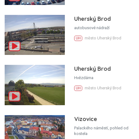
Uherský Brod
autobusové nádraží
město Uherský Brod
UH
Uherský Brod
Hvězdárna
město Uherský Brod
UH
Vizovice
Palackého náměstí, pohled od
kostela