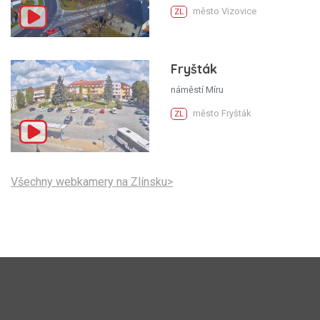
město Vizovice
ZL
Fryšták
náměstí Míru
město Fryšták
ZL
Všechny webkamery na Zlínsku>