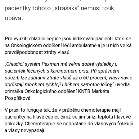
pacientky tohoto „strašáka“ nemusí tolik
obávat.
Pro využití chladicí čepice jsou indikováni pacienti, kteří se
na Onkologickém oddělení léčí ambulantně a je u nich velká
pravděpodobnost ztráty vlasů.
„
Chladicí systém Paxman má velmi dobré výsledky u
pacientek léčených s karcinomem prsu. Při správném
použití lze zabránit ztrátě vlasů až o 60 procent, vlasy navíc
dorůstají mnohem rychleji i během samotné léčby,“
uvedla
primářka Onkologického oddělení KNTB Markéta
Pospíšková.
V praxi to funguje tak, že v průběhu chemoterapie mají
pacientky na hlavě čepici, čímž se jim sníží teplota hlavové
pokožky. Chemoterapie se nedostane do vlasových folikulů
a vlasy nevypadají.