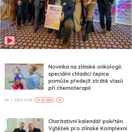
Novinka na zlínské onkologii:
speciální chladicí čepice
pomůže předejít ztrátě vlasů
při chemoterapii
24. 1. 2025 15:03
Co se děje
ZL
Charitativní kalendář pokřtěn.
Výtěžek pro zlínské Komplexní