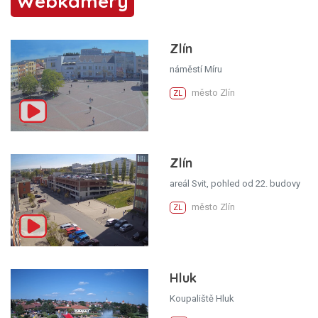
Webkamery
Zlín
náměstí Míru
město Zlín
ZL
Zlín
areál Svit, pohled od 22. budovy
město Zlín
ZL
Hluk
Koupaliště Hluk