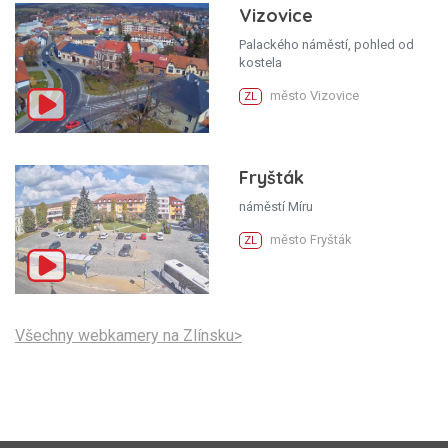
Vizovice
Palackého náměstí, pohled od
kostela
město Vizovice
ZL
Fryšták
náměstí Míru
město Fryšták
ZL
Všechny webkamery na Zlínsku>