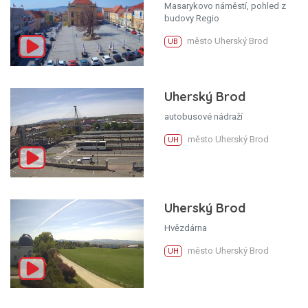
Masarykovo náměstí, pohled z
budovy Regio
město Uherský Brod
UB
Uherský Brod
autobusové nádraží
město Uherský Brod
UH
Uherský Brod
Hvězdárna
město Uherský Brod
UH