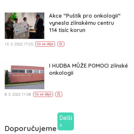
Akce “Puštík pro onkologii“
vynesla zlínskému centru
114 tisíc korun
15. 5. 2022 17:25
Co se děje
ZL
I HUDBA MŮŽE POMOCI zlínské
onkologii
8. 3. 2022 11:08
Co se děje
ZL
Další
»