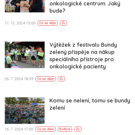
onkologické centrum. Jaký
bude?
11. 12. 2024 15:00
Co se děje
ZL
Výtěžek z festivalu Bundy
zelený přispěje na nákup
speciálního přístroje pro
onkologické pacienty
26. 7. 2024 18:39
Co se děje
ZL
Komu se nelení, tomu se bundy
zelení
16. 7. 2024 17:03
Co se děje
Kultura
ZL