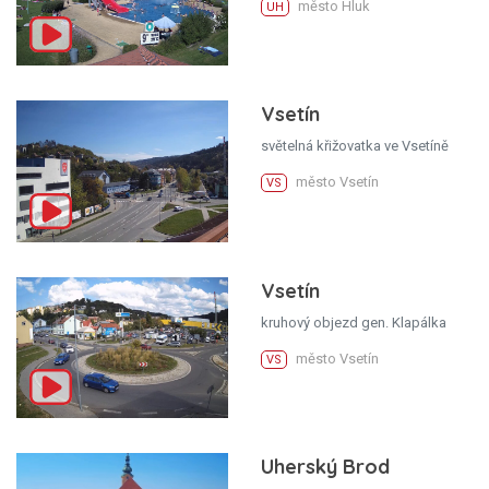
město Hluk
UH
Vsetín
světelná křižovatka ve Vsetíně
město Vsetín
VS
Vsetín
kruhový objezd gen. Klapálka
město Vsetín
VS
Uherský Brod