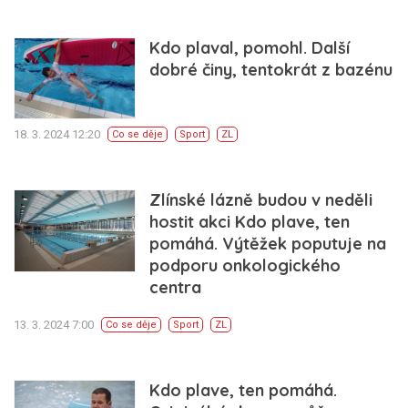
Kdo plaval, pomohl. Další
dobré činy, tentokrát z bazénu
18. 3. 2024 12:20
Co se děje
Sport
ZL
Zlínské lázně budou v neděli
hostit akci Kdo plave, ten
pomáhá. Výtěžek poputuje na
podporu onkologického
centra
13. 3. 2024 7:00
Co se děje
Sport
ZL
Kdo plave, ten pomáhá.