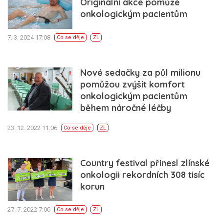
Originální akce pomůže
onkologickým pacientům
7. 3. 2024 17:08
Co se děje
ZL
Nové sedačky za půl milionu
pomůžou zvýšit komfort
onkologickým pacientům
během náročné léčby
23. 12. 2022 11:06
Co se děje
ZL
Country festival přinesl zlínské
onkologii rekordních 308 tisíc
korun
27. 7. 2022 7:00
Co se děje
ZL