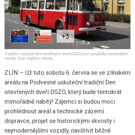
+3
Tradiční součástí Dne otevřených dveří DSZO jsou i projížďky historickými
vozidly. Foto: Vojtěch Cekota
ZLÍN – Už tuto sobotu 6. června se ve zlínském
areálu na Podvesné uskuteční tradiční Den
otevřených dveří DSZO, který bude tentokrát
mimořádně nabitý! Zájemci si budou moci
prohlédnout areál a technické zázemí
dopravce, projet se historickými skvosty i
nejmodernějšími vozidly, navštívit běžně