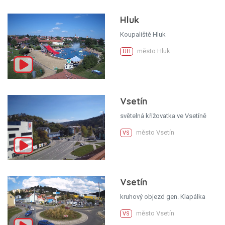
Hluk
Koupaliště Hluk
město Hluk
UH
Vsetín
světelná křižovatka ve Vsetíně
město Vsetín
VS
Vsetín
kruhový objezd gen. Klapálka
město Vsetín
VS