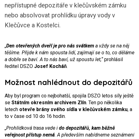
nepřístupné depozitáře v klečůvském zámku
nebo absolvovat prohlídku úpravy vody v
Klečůvce a Kostelci.
„
Den otevřených dveří je pro nás svátkem
a vždy se na něj
těšíme. Přijde k nám spousta lidí, zajímají se o to, co děláme
a dobře se baví. A to nás baví, už spoustu let,“
prohlásil
ředitel DSZO
Josef Kocháň
.
Možnost nahlédnout do depozitářů
Aby byl program co nejbohatší, spojila DSZO letos síly ještě
se
Státním okresním archivem Zlín
. Ten po několika
letech
otevře brány svého sídla v klečůvském zámku
, a
to v čase od 10 do 16 hodin.
„Prohlídková trasa vede i
do depozitářů, kam běžně
veřejnost přístup nemá
. A především nabídneme seznámení