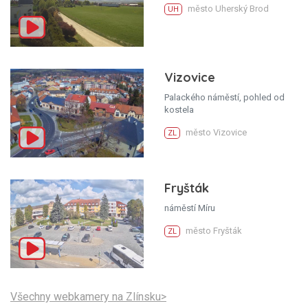
město Uherský Brod
UH
Vizovice
Palackého náměstí, pohled od
kostela
město Vizovice
ZL
Fryšták
náměstí Míru
město Fryšták
ZL
Všechny webkamery na Zlínsku>