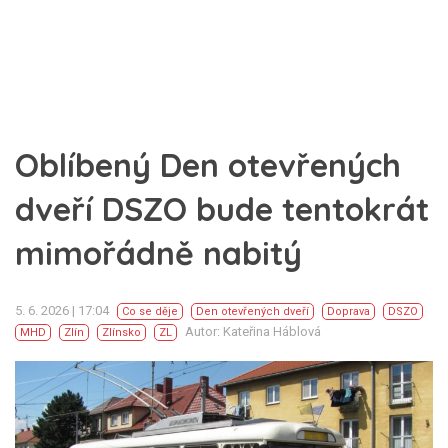
Oblíbený Den otevřených
dveří DSZO bude tentokrát
mimořádně nabitý
5. 6. 2026 | 17:04
Co se děje
Den otevřených dveří
Doprava
DSZO
Autor: Kateřina Háblová
MHD
Zlín
Zlínsko
ZL