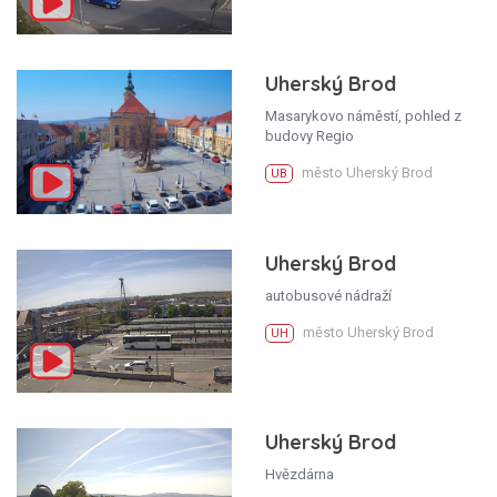
Uherský Brod
Masarykovo náměstí, pohled z
budovy Regio
město Uherský Brod
UB
Uherský Brod
autobusové nádraží
město Uherský Brod
UH
Uherský Brod
Hvězdárna