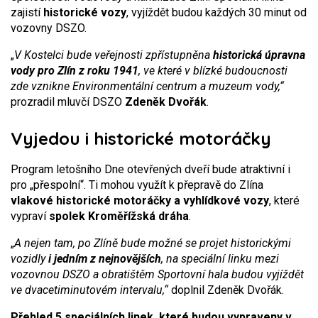
zajistí
historické vozy
, vyjíždět budou každých 30 minut od
vozovny DSZO.
„
V Kostelci bude veřejnosti zpřístupněna
historická úpravna
vody pro Zlín z roku 1941
, ve které v blízké budoucnosti
zde vznikne Environmentální centrum a muzeum vody,“
prozradil mluvčí DSZO
Zdeněk Dvořák
.
Vyjedou i historické motoráčky
Program letošního Dne otevřených dveří bude atraktivní i
pro „přespolní“. Ti mohou využít k přepravě do Zlína
vlakové historické motoráčky a vyhlídkové vozy
, které
vypraví
spolek Kroměřížská dráha
.
„
A nejen tam, po Zlíně bude možné se projet historickými
vozidly
i jedním z nejnovějších
, na speciální linku mezi
vozovnou DSZO a obratištěm Sportovní hala budou vyjíždět
ve dvacetiminutovém intervalu,“
doplnil Zdeněk Dvořák.
Přehled 5 speciálních linek, které budou vypraveny v