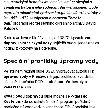
s autentickými historickými archiváliemi
spojenými s
Tomášem Baťou a jeho rodinou
. Hlavním lákadlem bude
naprosto mimořádné vystavení originálu zlínské matriky
z
let 1857–1879 se
zápisem o narození Tomáše
Bati
,“
prozradil ředitel státního okresního archivu
David
Valůšek
.
K sídlu archivu v Klečůvce zajistí DSZO
kyvadlovou
dopravu historickými vozy
, vyjíždět budou jedenkrát za
hodinu z vozovny na Podvesné.
Speciální prohlídky úpravny vody
Ve stejném režimu bude DSZO vypravovat autobus i k
úpravně vody v Klečůvce
, k jejíž prohlídce zve další
účastník letošního DOD,
společnost Vodovody a
kanalizace Zlín
.
Kyvadlovou dopravou
bude možné se vydat
i do
Kostelce
, kde se uskuteční další program pořádaný
společností Vodovody a kanalizace Zlín. Speciální linku