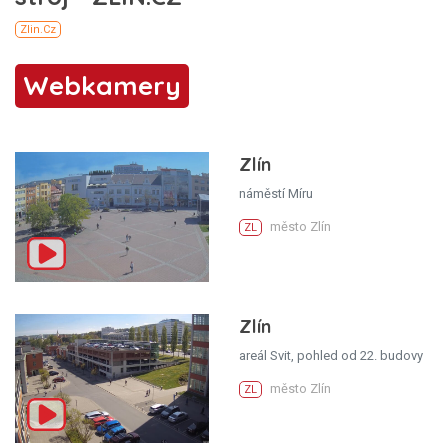
Webkamery
Zlín
náměstí Míru
město Zlín
ZL
Zlín
areál Svit, pohled od 22. budovy
město Zlín
ZL