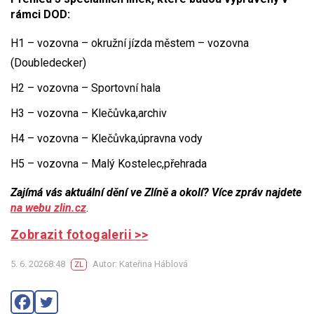
rámci DOD:
H1 – vozovna – okružní jízda městem – vozovna
(Doubledecker)
H2 – vozovna – Sportovní hala
H3 – vozovna – Klečůvka,archiv
H4 – vozovna – Klečůvka,úpravna vody
H5 – vozovna – Malý Kostelec,přehrada
Zajímá vás aktuální dění ve Zlíně a okolí? Více zpráv najdete
na webu zlin.cz
.
Zobrazit fotogalerii >>
5. 6. 20268:48
Autor: Kateřina Háblová
ZL