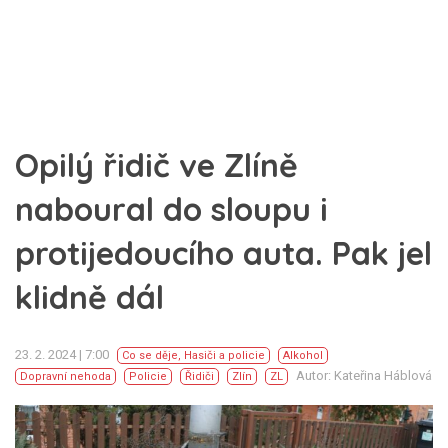
Opilý řidič ve Zlíně
naboural do sloupu i
protijedoucího auta. Pak jel
klidně dál
23. 2. 2024 | 7:00
Co se děje
,
Hasiči a policie
Alkohol
Autor: Kateřina Háblová
Dopravní nehoda
Policie
Řidiči
Zlín
ZL