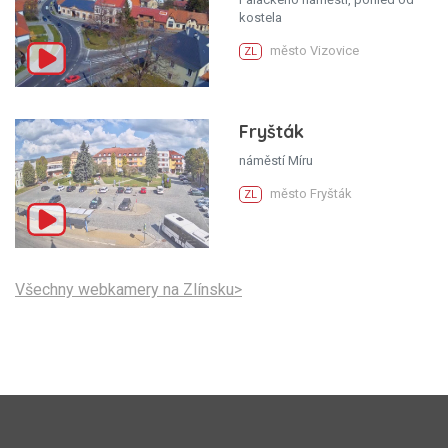
kostela
město Vizovice
ZL
Fryšták
náměstí Míru
město Fryšták
ZL
Všechny webkamery na Zlínsku>