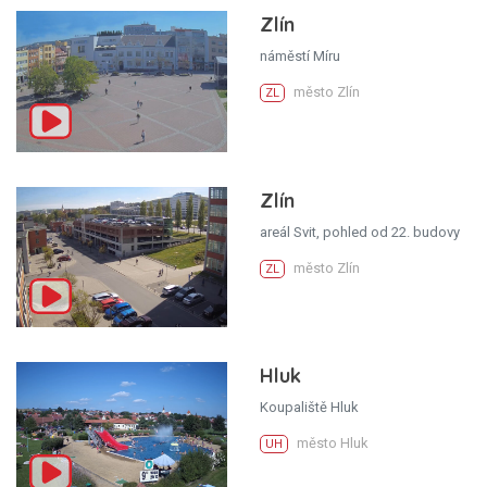
Zlín
náměstí Míru
město Zlín
ZL
Zlín
areál Svit, pohled od 22. budovy
město Zlín
ZL
Hluk
Koupaliště Hluk
město Hluk
UH