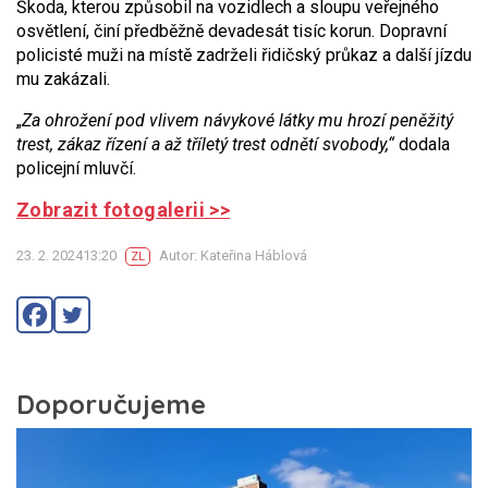
Škoda, kterou způsobil na vozidlech a sloupu veřejného
osvětlení, činí předběžně devadesát tisíc korun. Dopravní
policisté muži na místě zadrželi řidičský průkaz a další jízdu
mu zakázali.
„
Za ohrožení pod vlivem návykové látky mu hrozí peněžitý
trest, zákaz řízení a až tříletý trest odnětí svobody,“
dodala
policejní mluvčí.
Zobrazit fotogalerii >>
23. 2. 202413:20
Autor: Kateřina Háblová
ZL