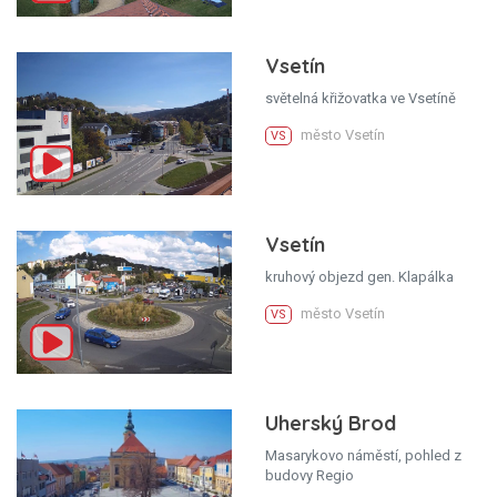
Vsetín
světelná křižovatka ve Vsetíně
město Vsetín
VS
Vsetín
kruhový objezd gen. Klapálka
město Vsetín
VS
Uherský Brod
Masarykovo náměstí, pohled z
budovy Regio