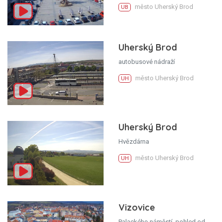
město Uherský Brod
UB
Uherský Brod
autobusové nádraží
město Uherský Brod
UH
Uherský Brod
Hvězdárna
město Uherský Brod
UH
Vizovice
Palackého náměstí, pohled od