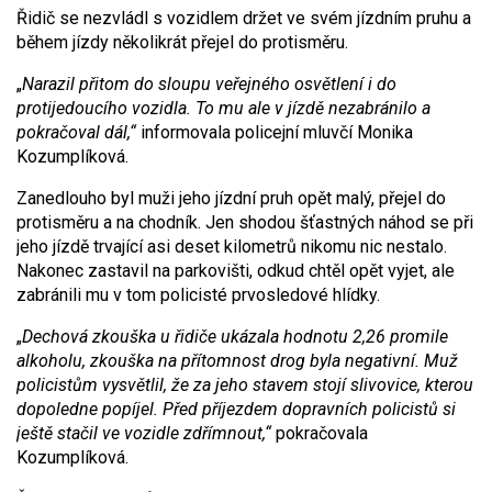
Řidič se nezvládl s vozidlem držet ve svém jízdním pruhu a
během jízdy několikrát přejel do protisměru.
„
Narazil přitom do sloupu veřejného osvětlení i do
protijedoucího vozidla. To mu ale v jízdě nezabránilo a
pokračoval dál,“
informovala policejní mluvčí Monika
Kozumplíková.
Zanedlouho byl muži jeho jízdní pruh opět malý, přejel do
protisměru a na chodník. Jen shodou šťastných náhod se při
jeho jízdě trvající asi deset kilometrů nikomu nic nestalo.
Nakonec zastavil na parkovišti, odkud chtěl opět vyjet, ale
zabránili mu v tom policisté prvosledové hlídky.
„
Dechová zkouška u řidiče ukázala hodnotu 2,26 promile
alkoholu, zkouška na přítomnost drog byla negativní. Muž
policistům vysvětlil, že za jeho stavem stojí slivovice, kterou
dopoledne popíjel. Před příjezdem dopravních policistů si
ještě stačil ve vozidle zdřímnout,“
pokračovala
Kozumplíková.