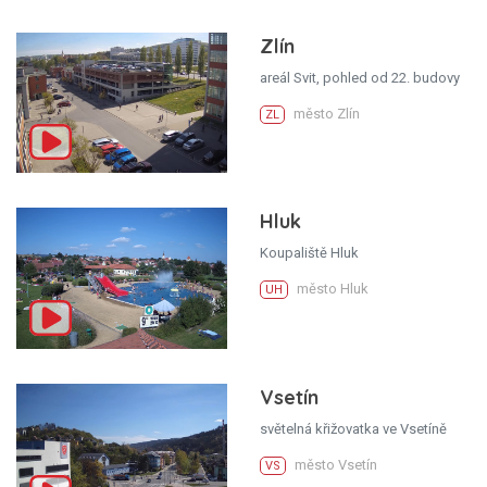
Zlín
areál Svit, pohled od 22. budovy
město Zlín
ZL
Hluk
Koupaliště Hluk
město Hluk
UH
Vsetín
světelná křižovatka ve Vsetíně
město Vsetín
VS