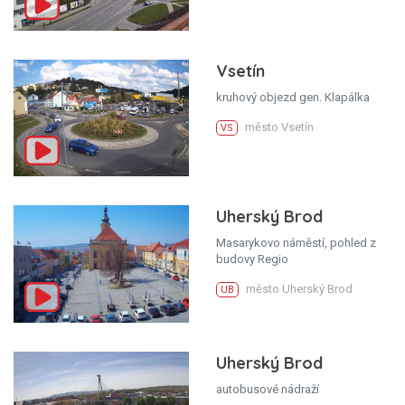
Vsetín
kruhový objezd gen. Klapálka
město Vsetín
VS
Uherský Brod
Masarykovo náměstí, pohled z
budovy Regio
město Uherský Brod
UB
Uherský Brod
autobusové nádraží