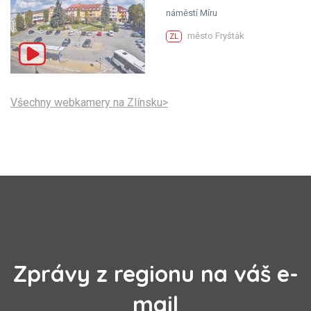
náměstí Míru
město Fryšták
ZL
Všechny webkamery na Zlínsku>
Zprávy z regionu na váš e-
mail