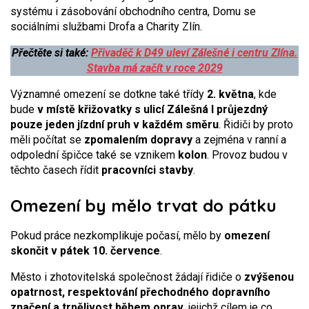
systému i zásobování obchodního centra, Domu se
sociálními službami Drofa a Charity Zlín.
Přečtěte si také:
Přivaděč k D49 uleví Zálešné i centru Zlína.
Stavba má začít v roce 2029
Významné omezení se dotkne také třídy
2. května
, kde
bude
v místě křižovatky s ulicí Zálešná I průjezdný
pouze jeden jízdní pruh v každém směru
. Řidiči by proto
měli počítat se
zpomalením dopravy
a zejména v ranní a
odpolední špičce také se vznikem
kolon
. Provoz budou v
těchto časech řídit
pracovníci stavby
.
Omezení by mělo trvat do pátku
Pokud práce nezkomplikuje počasí, mělo by
omezení
skončit v
pátek 10. července
.
Město i zhotovitelská společnost žádají řidiče o
zvýšenou
opatrnost, respektování přechodného dopravního
značení a trpělivost během oprav
, jejichž cílem je co