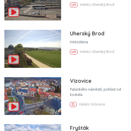
město Uherský Brod
UH
Uherský Brod
Hvězdárna
město Uherský Brod
UH
Vizovice
Palackého náměstí, pohled od
kostela
město Vizovice
ZL
Fryšták