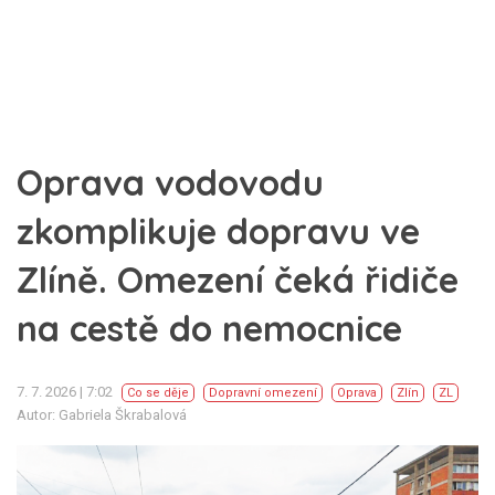
Oprava vodovodu
zkomplikuje dopravu ve
Zlíně. Omezení čeká řidiče
na cestě do nemocnice
7. 7. 2026 | 7:02
Co se děje
Dopravní omezení
Oprava
Zlín
ZL
Autor: Gabriela Škrabalová