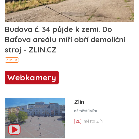
Webkamery
Zlín
náměstí Míru
město Zlín
ZL