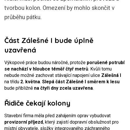
tvorbou kolon. Omezení by mohlo skončit v
průběhu pátku.
Část Zálešné I bude úplně
uzavřená
Výkopové práce budou náročné, protože
porušené potrubí
se nachází v hloubce téměř čtyř metrů
. Kvůli tomu
nebude možné zachovat stávající napojení ulice
Zálešná I
na třídu
2. května
.
Slepá část Zálešné I
směrem k lesu
bude přibližně
na čtyři dny zcela uzavřena
.
Řidiče čekají kolony
Stavební firma měla před zahájením oprav vybudovat
provizorní příjezd
, který zajistí dopravní obslužnost pro
místní obyvatele, složky integrovaného záchranného