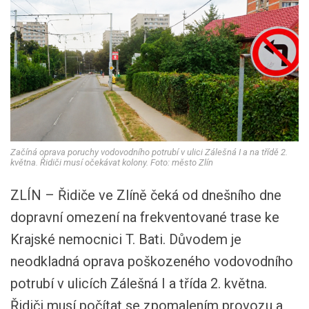
Začíná oprava poruchy vodovodního potrubí v ulici Zálešná I a na třídě 2.
května. Řidiči musí očekávat kolony. Foto: město Zlín
ZLÍN – Řidiče ve Zlíně čeká od dnešního dne
dopravní omezení na frekventované trase ke
Krajské nemocnici T. Bati. Důvodem je
neodkladná oprava poškozeného vodovodního
potrubí v ulicích Zálešná I a třída 2. května.
Řidiči musí počítat se zpomalením provozu a