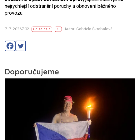
nejrychlejší odstranění poruchy a obnovení běžného
provozu.
7. 7. 20267:02
Autor: Gabriela Škrabalová
Co se děje
ZL