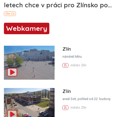
Webkamery
Zlín
náměstí Míru
město Zlín
ZL
Zlín
areál Svit, pohled od 22. budovy
město Zlín
ZL