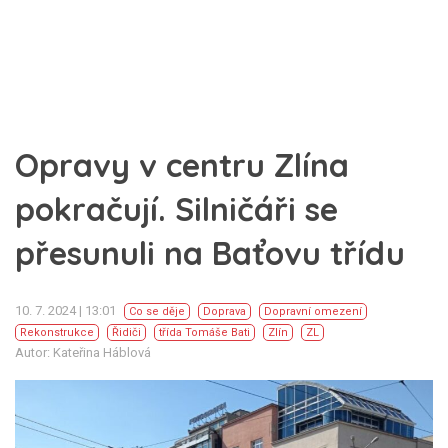
Opravy v centru Zlína
pokračují. Silničáři se
přesunuli na Baťovu třídu
10. 7. 2024 | 13:01
Co se děje
Doprava
Dopravní omezení
Rekonstrukce
Řidiči
třída Tomáše Bati
Zlín
ZL
Autor: Kateřina Háblová