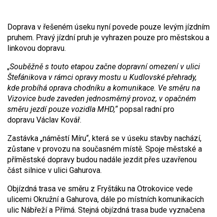
Doprava v řešeném úseku nyní povede pouze levým jízdním
pruhem. Pravý jízdní pruh je vyhrazen pouze pro městskou a
linkovou dopravu.
„Souběžně s touto etapou začne dopravní omezení v ulici
Štefánikova v rámci opravy mostu u Kudlovské přehrady,
kde probíhá oprava chodníku a komunikace. Ve směru na
Vizovice bude zaveden jednosměrný provoz, v opačném
směru jezdí pouze vozidla MHD,“
popsal radní pro
dopravu Václav Kovář.
Zastávka „náměstí Míru“, která se v úseku stavby nachází,
zůstane v provozu na současném místě. Spoje městské a
příměstské dopravy budou nadále jezdit přes uzavřenou
část silnice v ulici Gahurova.
Objízdná trasa ve směru z Fryštáku na Otrokovice vede
ulicemi Okružní a Gahurova, dále po místních komunikacích
ulic Nábřeží a Přímá. Stejná objízdná trasa bude vyznačena