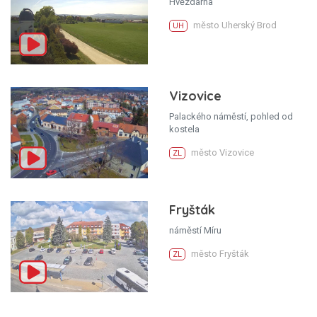
Hvězdárna
město Uherský Brod
UH
Vizovice
Palackého náměstí, pohled od
kostela
město Vizovice
ZL
Fryšták
náměstí Míru
město Fryšták
ZL