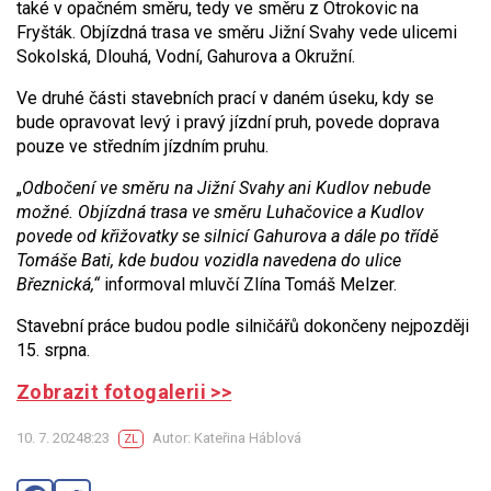
také v opačném směru, tedy ve směru z Otrokovic na
Fryšták. Objízdná trasa ve směru Jižní Svahy vede ulicemi
Sokolská, Dlouhá, Vodní, Gahurova a Okružní.
Ve druhé části stavebních prací v daném úseku, kdy se
bude opravovat levý i pravý jízdní pruh, povede doprava
pouze ve středním jízdním pruhu.
„
Odbočení ve směru na Jižní Svahy ani Kudlov nebude
možné. Objízdná trasa ve směru Luhačovice a Kudlov
povede od křižovatky se silnicí Gahurova a dále po třídě
Tomáš
e
Bati, kde budou vozidla navedena do ulice
Březnická,“
informoval mluvčí Zlína Tomáš Melzer.
Stavební práce budou podle silničářů dokončeny nejpozději
15. srpna.
Zobrazit fotogalerii >>
10. 7. 20248:23
Autor: Kateřina Háblová
ZL