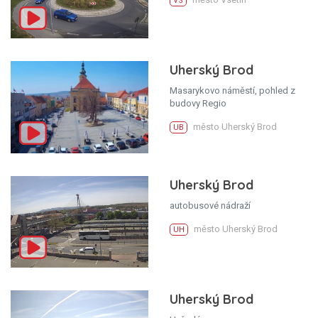
VS
Uherský Brod
Masarykovo náměstí, pohled z
budovy Regio
město Uherský Brod
UB
Uherský Brod
autobusové nádraží
město Uherský Brod
UH
Uherský Brod