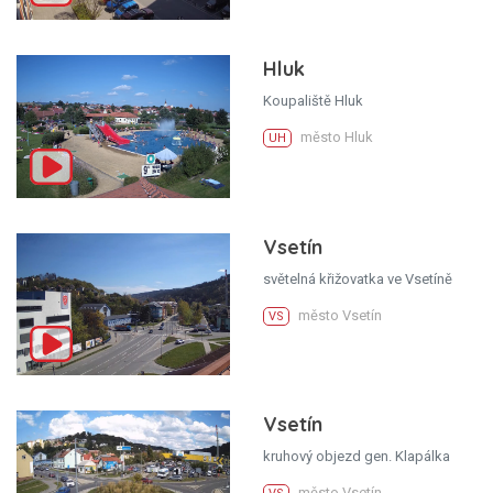
Hluk
Koupaliště Hluk
město Hluk
UH
Vsetín
světelná křižovatka ve Vsetíně
město Vsetín
VS
Vsetín
kruhový objezd gen. Klapálka
město Vsetín