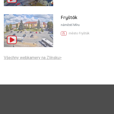
Fryšták
náměstí Míru
město Fryšták
ZL
Všechny webkamery na Zlínsku>