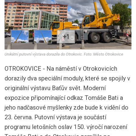
+1
Unikátní putovní výstava dorazila do Otrokovic. Foto: Město Otrokovice
OTROKOVICE - Na náměstí v Otrokovicích
dorazily dva speciální moduly, které se spojily v
originální výstavu Baťův svět. Moderní
expozice připomínající odkaz Tomáše Bati a
jeho nadčasové myšlenky zde bude k vidění do
23. června. Putovní výstava je součástí
programu letošních oslav 150. výročí narození