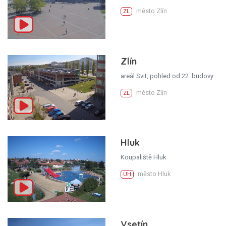
město Zlín
ZL
Zlín
areál Svit, pohled od 22. budovy
město Zlín
ZL
Hluk
Koupaliště Hluk
město Hluk
UH
Vsetín