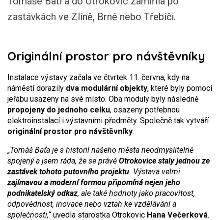
Tomáše Bati a do Otrokovic zamířila po
zastávkách ve Zlíně, Brně nebo Třebíči.
Originální prostor pro návštěvníky
Instalace výstavy začala ve čtvrtek 11. června, kdy na
náměstí dorazily
dva modulární objekty
, které byly pomocí
jeřábu usazeny na své místo. Oba moduly byly následně
propojeny do jednoho celku
, osazeny potřebnou
elektroinstalací i výstavními předměty. Společně tak vytváří
originální prostor pro návštěvníky
.
„
Tomáš Baťa je s historií našeho města neodmyslitelně
spojený a jsem ráda, že se právě
Otrokovice staly jednou ze
zastávek tohoto putovního projektu
. Výstava velmi
zajímavou a moderní formou připomíná nejen jeho
podnikatelský odkaz
, ale také hodnoty jako pracovitost,
odpovědnost, inovace nebo vztah ke vzdělávání a
společnosti,“
uvedla starostka Otrokovic
Hana Večerková
.