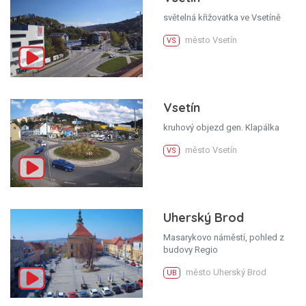
světelná křižovatka ve Vsetíně
město Vsetín
VS
Vsetín
kruhový objezd gen. Klapálka
město Vsetín
VS
Uherský Brod
Masarykovo náměstí, pohled z
budovy Regio
město Uherský Brod
UB