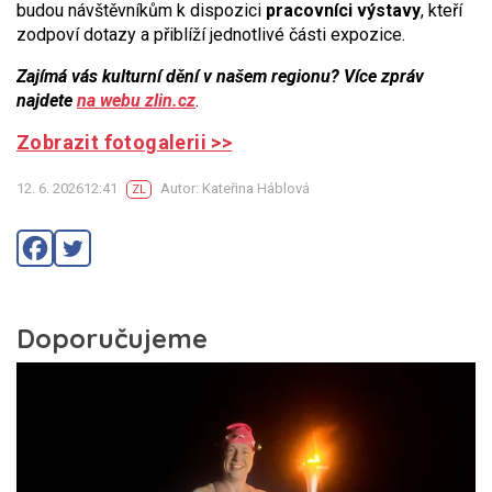
budou návštěvníkům k dispozici
pracovníci výstavy
, kteří
zodpoví dotazy a přiblíží jednotlivé části expozice.
Zajímá vás kulturní dění v našem regionu? Více zpráv
najdete
na webu zlin.cz
.
Zobrazit fotogalerii >>
12. 6. 202612:41
Autor: Kateřina Háblová
ZL