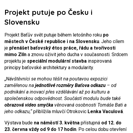
Projekt putuje po Česku i
Slovensku
Projekt Baťův svět putuje během letošního roku
po
městech v České republice i na Slovensku
. Jeho cílem
je
přenášet baťovský étos práce, řádu a tvořivosti
mimo Zlín
a znovu oživit jeho ducha v současnosti. Srdcem
projektu je
speciální modulární stavba
inspirovaná
principy baťovské architektury a modularity.
„
Návštěvníci se mohou těšit na poutavou expozici
zaměřenou na
jednotlivé rozměry Baťova odkazu
– od
podnikání a inovací přes vzdělávání až po kulturu a
společenskou odpovědnost. Součástí modulu bude také
obrazová video smyčka
věnovaná osobnosti Tomáše Bati a
jeho odkazu,“
přiblížila mluvčí Otrokovic
Lenka Vaculová
.
Výstava bude
na náměstí 3. května
přístupná
od 12. do
23. června vždy od 9 do 17 hodin
. Po celou dobu otevření