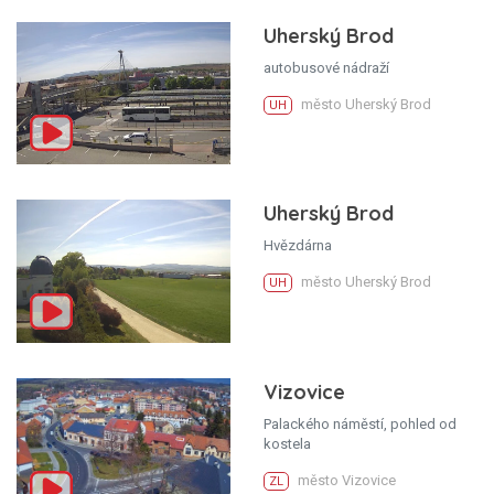
Uherský Brod
autobusové nádraží
město Uherský Brod
UH
Uherský Brod
Hvězdárna
město Uherský Brod
UH
Vizovice
Palackého náměstí, pohled od
kostela
město Vizovice
ZL