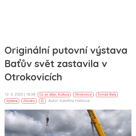
Originální putovní výstava
Baťův svět zastavila v
Otrokovicích
12. 6. 2026 | 18:38
Co se děje
,
Kultura
Otrokovice
Tomáš Baťa
Autor: Kateřina Háblová
Výstava
Zlínsko
ZL