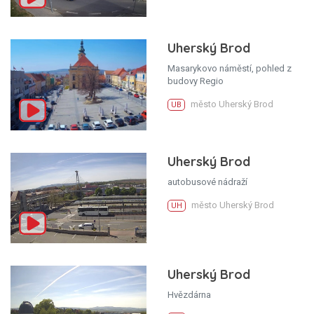
Uherský Brod
Masarykovo náměstí, pohled z
budovy Regio
město Uherský Brod
UB
Uherský Brod
autobusové nádraží
město Uherský Brod
UH
Uherský Brod
Hvězdárna