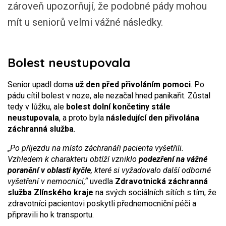
zároveň upozorňují, že podobné pády mohou
mít u seniorů velmi vážné následky.
Bolest neustupovala
Senior upadl doma
už den před přivoláním pomoci
. Po
pádu cítil bolest v noze, ale nezačal hned panikařit. Zůstal
tedy v lůžku, ale
bolest dolní končetiny stále
neustupovala
, a proto byla
následující den přivolána
záchranná služba
.
„Po příjezdu na místo záchranáři pacienta vyšetřili.
Vzhledem k charakteru obtíží vzniklo
podezření na vážné
poranění v oblasti kyčle
, které si vyžadovalo další odborné
vyšetření v nemocnici,“
uvedla
Zdravotnická záchranná
služba Zlínského kraje
na svých sociálních sítích s tím, že
zdravotníci pacientovi poskytli přednemocniční péči a
připravili ho k transportu.