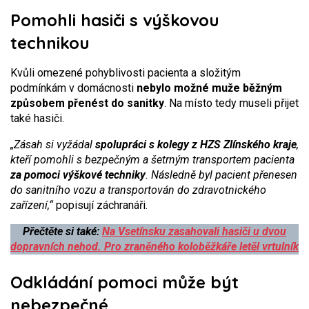
Pomohli hasiči s výškovou
technikou
Kvůli omezené pohyblivosti pacienta a složitým
podmínkám v domácnosti
nebylo možné muže běžným
způsobem přenést do sanitky
. Na místo tedy museli přijet
také hasiči.
„Zásah si vyžádal
spolupráci s kolegy z
HZS Zlínského kraje
,
kteří pomohli s bezpečným a šetrným transportem pacienta
za pomoci výškové techniky
. Následně byl pacient přenesen
do sanitního vozu a transportován do zdravotnického
zařízení,“
popisují záchranáři.
Přečtěte si také:
Na Vsetínsku zasahovali hasiči u dvou
dopravních nehod. Pro zraněného koloběžkáře letěl vrtulník
Odkládání pomoci může být
nebezpečné