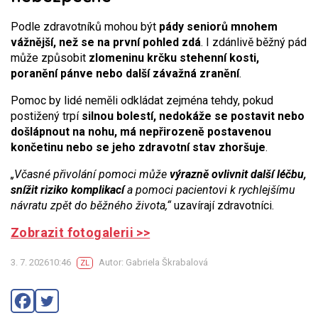
Podle zdravotníků mohou být
pády seniorů mnohem
vážnější, než se na první pohled zdá
. I zdánlivě běžný pád
může způsobit
zlomeninu krčku stehenní kosti,
poranění pánve nebo další závažná zranění
.
Pomoc by lidé neměli odkládat zejména tehdy, pokud
postižený trpí
silnou bolestí, nedokáže se postavit nebo
došlápnout na nohu, má nepřirozeně postavenou
končetinu nebo se jeho zdravotní stav zhoršuje
.
„Včasné přivolání pomoci může
výrazně ovlivnit další léčbu,
snížit riziko komplikací
a pomoci pacientovi k rychlejšímu
návratu zpět do běžného života,“
uzavírají zdravotníci.
Zobrazit fotogalerii >>
3. 7. 202610:46
Autor: Gabriela Škrabalová
ZL