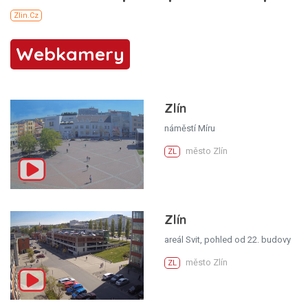
Webkamery
Zlín
náměstí Míru
město Zlín
ZL
Zlín
areál Svit, pohled od 22. budovy
město Zlín
ZL