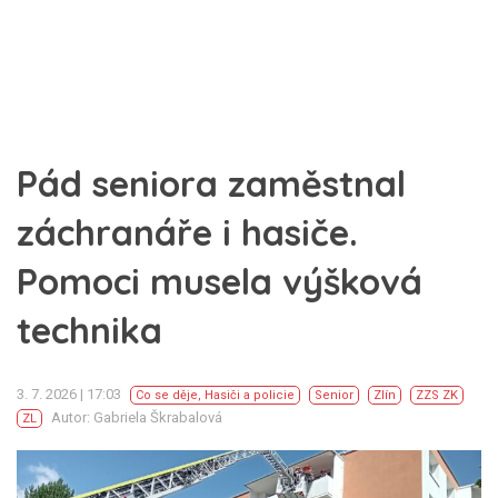
Pád seniora zaměstnal
záchranáře i hasiče.
Pomoci musela výšková
technika
3. 7. 2026 | 17:03
Co se děje
,
Hasiči a policie
Senior
Zlín
ZZS ZK
Autor: Gabriela Škrabalová
ZL