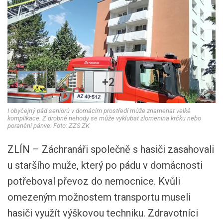
+2
I obyčejný pád seniorů v domácím prostředí může znamenat velké
komplikace. Z drobné nehody se může vyklubat zlomenina krčku nebo
poranění pánve. Foto: ZZS ZK
ZLÍN – Záchranáři společně s hasiči zasahovali
u staršího muže, který po pádu v domácnosti
potřeboval převoz do nemocnice. Kvůli
omezeným možnostem transportu museli
hasiči využít výškovou techniku. Zdravotníci