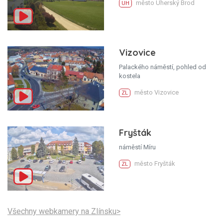
město Uherský Brod
UH
Vizovice
Palackého náměstí, pohled od
kostela
město Vizovice
ZL
Fryšták
náměstí Míru
město Fryšták
ZL
Všechny webkamery na Zlínsku>