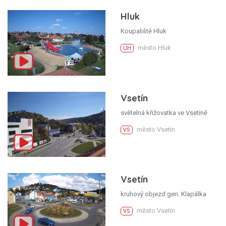
Hluk
Koupaliště Hluk
město Hluk
UH
Vsetín
světelná křižovatka ve Vsetíně
město Vsetín
VS
Vsetín
kruhový objezd gen. Klapálka
město Vsetín
VS