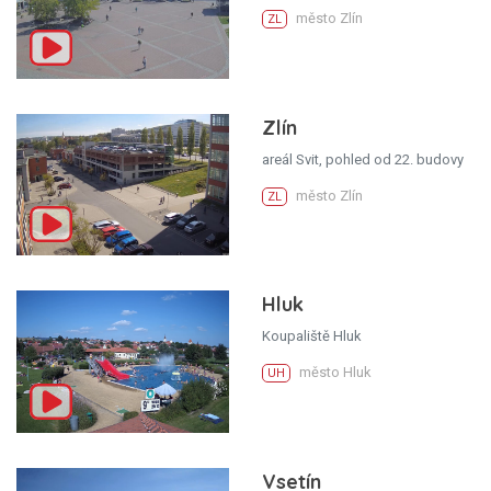
město Zlín
ZL
Zlín
areál Svit, pohled od 22. budovy
město Zlín
ZL
Hluk
Koupaliště Hluk
město Hluk
UH
Vsetín