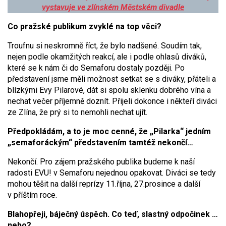
vystavuje ve zlínském Městském divadle
Co pražské publikum zvyklé na top věci?
Troufnu si neskromně říct, že bylo nadšené. Soudím tak,
nejen podle okamžitých reakcí, ale i podle ohlasů diváků,
které se k nám či do Semaforu dostaly později. Po
představení jsme měli možnost setkat se s diváky, přáteli a
blízkými Evy Pilarové, dát si spolu sklenku dobrého vína a
nechat večer příjemně doznít. Přijeli dokonce i někteří diváci
ze Zlína, že prý si to nemohli nechat ujít.
Předpokládám, a to je moc cenné, že „Pilarka“ jedním
„semaforáckým“ představením tamtéž nekončí…
Nekončí. Pro zájem pražského publika budeme k naší
radosti EVU! v Semaforu nejednou opakovat. Diváci se tedy
mohou těšit na další reprízy 11.října, 27.prosince a další
v příštím roce.
Blahopřeji, báječný úspěch. Co teď, slastný odpočinek …
nebo?