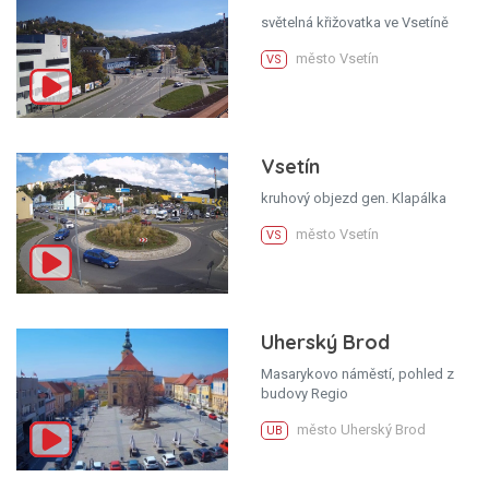
světelná křižovatka ve Vsetíně
město Vsetín
VS
Vsetín
kruhový objezd gen. Klapálka
město Vsetín
VS
Uherský Brod
Masarykovo náměstí, pohled z
budovy Regio
město Uherský Brod
UB