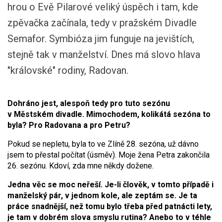
hrou o Evě Pilarové veliký úspěch i tam, kde
zpěvačka začínala, tedy v pražském Divadle
Semafor. Symbióza jim funguje na jevištích,
stejně tak v manželství. Dnes má slovo hlava
"královské" rodiny, Radovan.
Dohráno jest, alespoň tedy pro tuto sezónu
v Městském divadle. Mimochodem, kolikátá sezóna to
byla? Pro Radovana a pro Petru?
Pokud se nepletu, byla to ve Zlíně 28. sezóna, už dávno
jsem to přestal počítat (úsměv). Moje žena Petra zakončila
26. sezónu. Kdoví, zda mne někdy dožene.
Jedna věc se moc neřeší. Je-li člověk, v tomto případě i
manželský pár, v jednom kole, ale zeptám se. Je ta
práce snadnější, než tomu bylo třeba před patnácti lety,
je tam v dobrém slova smyslu rutina? Anebo to v téhle