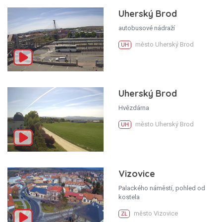
Uherský Brod
autobusové nádraží
město Uherský Brod
UH
Uherský Brod
Hvězdárna
město Uherský Brod
UH
Vizovice
Palackého náměstí, pohled od
kostela
město Vizovice
ZL