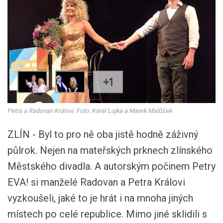
+1
Petra a Radovan Královi. Foto: Karel Lojka a Marek Malůšek
ZLÍN - Byl to pro ně oba jistě hodně záživný
půlrok. Nejen na mateřských prknech zlínského
Městského divadla. A autorským počinem Petry
EVA! si manželé Radovan a Petra Královi
vyzkoušeli, jaké to je hrát i na mnoha jiných
místech po celé republice. Mimo jiné sklidili s