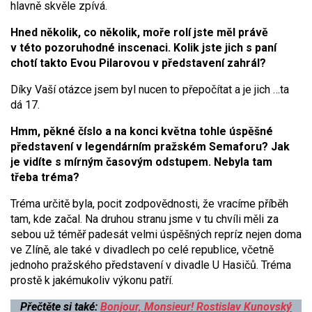
hlavně skvěle zpívá.
Hned několik, co několik, moře rolí jste měl právě
v této pozoruhodné inscenaci. Kolik jste jich s paní
chotí takto Evou Pilarovou v představení zahrál?
Díky Vaší otázce jsem byl nucen to přepočítat a je jich …ta
dá 17.
Hmm, pěkné číslo a na konci května tohle úspěšné
představení v legendárním pražském Semaforu? Jak
je vidíte s mírným časovým odstupem. Nebyla tam
třeba tréma?
Tréma určitě byla, pocit zodpovědnosti, že vracíme příběh
tam, kde začal. Na druhou stranu jsme v tu chvíli měli za
sebou už téměř padesát velmi úspěšných repríz nejen doma
ve Zlíně, ale také v divadlech po celé republice, včetně
jednoho pražského představení v divadle U Hasičů. Tréma
prostě k jakémukoliv výkonu patří.
Přečtěte si také:
Bonjour, Monsieur! Rostislav Kunovský