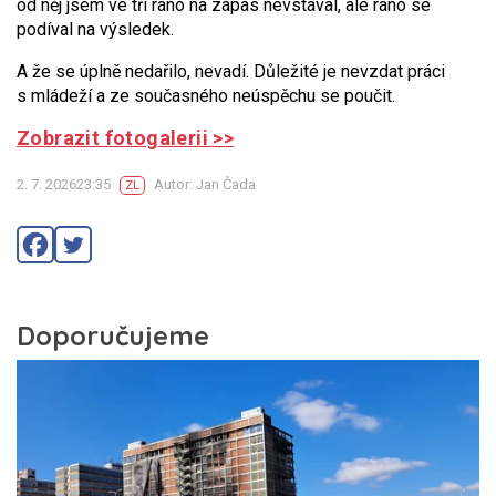
od něj jsem ve tři ráno na zápas nevstával, ale ráno se
podíval na výsledek.
A že se úplně nedařilo, nevadí. Důležité je nevzdat práci
s mládeží a ze současného neúspěchu se poučit.
Zobrazit fotogalerii >>
2. 7. 202623:35
Autor: Jan Čada
ZL