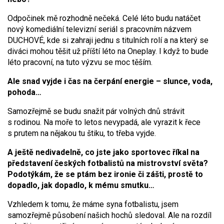
Odpočinek mě rozhodně nečeká. Celé léto budu natáčet
nový komediální televizní seriál s pracovním názvem
DUCHOVÉ, kde si zahraji jednu s titulních rolí a na který se
diváci mohou těšit už příští léto na Oneplay. I když to bude
léto pracovní, na tuto výzvu se moc těším.
Ale snad vyjde i čas na čerpání energie – slunce, voda,
pohoda…
Samozřejmě se budu snažit pár volných dnů strávit
s rodinou. Na moře to letos nevypadá, ale vyrazit k řece
s prutem na nějakou tu štiku, to třeba vyjde.
A ještě nedivadelně, co jste jako sportovec říkal na
představení českých fotbalistů na mistrovství světa?
Podotýkám, že se ptám bez ironie či zášti, prostě to
dopadlo, jak dopadlo, k mému smutku…
Vzhledem k tomu, že máme syna fotbalistu, jsem
samozřejmě působení našich hochů sledoval. Ale na rozdíl