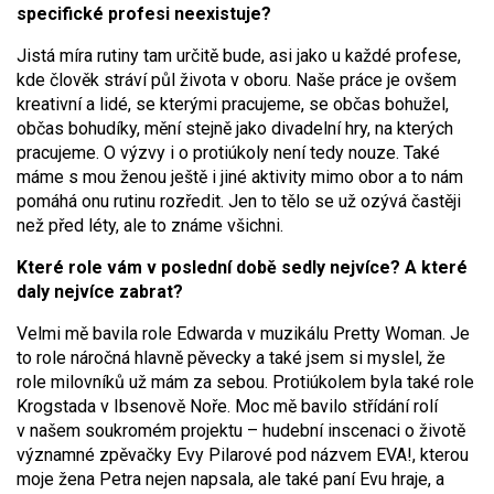
specifické profesi neexistuje?
Jistá míra rutiny tam určitě bude, asi jako u každé profese,
kde člověk stráví půl života v oboru. Naše práce je ovšem
kreativní a lidé, se kterými pracujeme, se občas bohužel,
občas bohudíky, mění stejně jako divadelní hry, na kterých
pracujeme. O výzvy i o protiúkoly není tedy nouze. Také
máme s mou ženou ještě i jiné aktivity mimo obor a to nám
pomáhá onu rutinu rozředit. Jen to tělo se už ozývá častěji
než před léty, ale to známe všichni.
Které role vám v poslední době sedly nejvíce? A které
daly nejvíce zabrat?
Velmi mě bavila role Edwarda v muzikálu Pretty Woman. Je
to role náročná hlavně pěvecky a také jsem si myslel, že
role milovníků už mám za sebou. Protiúkolem byla také role
Krogstada v Ibsenově Noře. Moc mě bavilo střídání rolí
v našem soukromém projektu – hudební inscenaci o životě
významné zpěvačky Evy Pilarové pod názvem EVA!, kterou
moje žena Petra nejen napsala, ale také paní Evu hraje, a