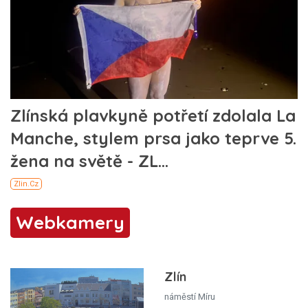
Webkamery
Zlín
náměstí Míru