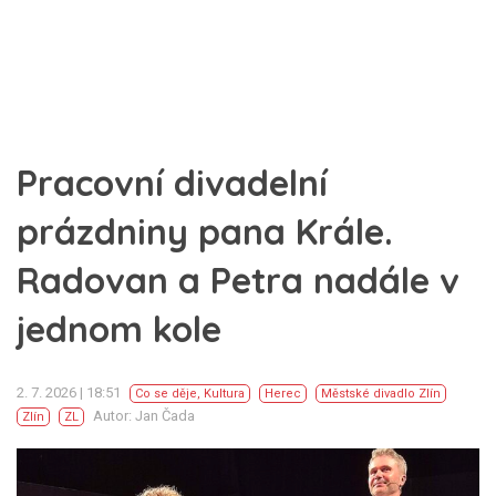
Pracovní divadelní
prázdniny pana Krále.
Radovan a Petra nadále v
jednom kole
2. 7. 2026 | 18:51
Co se děje
,
Kultura
Herec
Městské divadlo Zlín
Autor: Jan Čada
Zlín
ZL