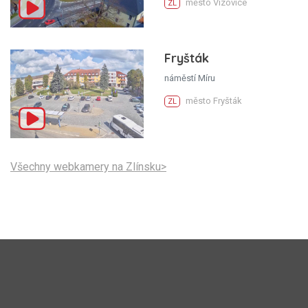
město Vizovice
ZL
Fryšták
náměstí Míru
město Fryšták
ZL
Všechny webkamery na Zlínsku>