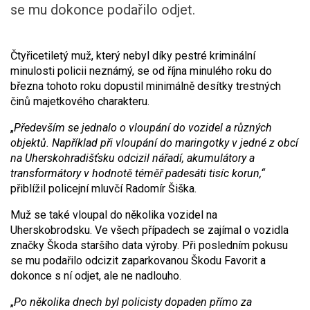
se mu dokonce podařilo odjet.
Čtyřicetiletý muž, který nebyl díky pestré kriminální
minulosti policii neznámý, se od října minulého roku do
března tohoto roku dopustil minimálně desítky trestných
činů majetkového charakteru.
„
Především se jednalo o vloupání do vozidel a různých
objektů. Například při vloupání do maringotky v jedné z obcí
na Uherskohradišťsku odcizil nářadí, akumulátory a
transformátory v hodnotě téměř padesáti tisíc korun,“
přiblížil policejní mluvčí Radomír Šiška.
Muž se také vloupal do několika vozidel na
Uherskobrodsku. Ve všech případech se zajímal o vozidla
značky Škoda staršího data výroby. Při posledním pokusu
se mu podařilo odcizit zaparkovanou Škodu Favorit a
dokonce s ní odjet, ale ne nadlouho.
„
Po několika dnech byl policisty dopaden přímo za