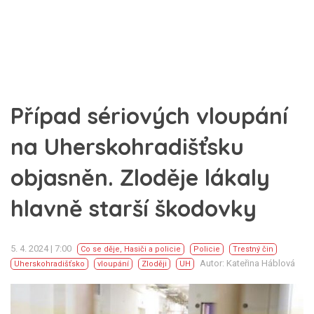
Případ sériových vloupání
na Uherskohradišťsku
objasněn. Zloděje lákaly
hlavně starší škodovky
5. 4. 2024 | 7:00
Co se děje
,
Hasiči a policie
Policie
Trestný čin
Autor: Kateřina Háblová
Uherskohradišťsko
vloupání
Zloději
UH