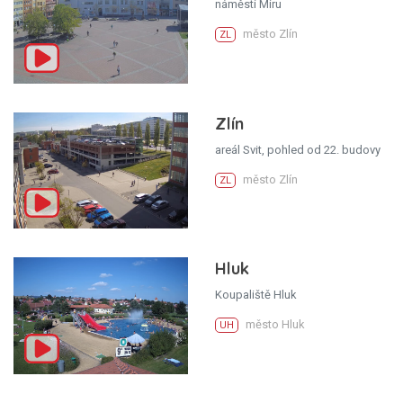
náměstí Míru
město Zlín
ZL
Zlín
areál Svit, pohled od 22. budovy
město Zlín
ZL
Hluk
Koupaliště Hluk
město Hluk
UH