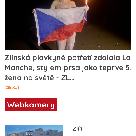
Webkamery
Zlín