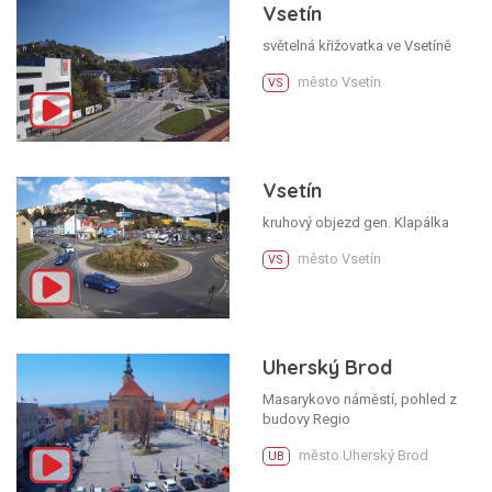
Vsetín
světelná křižovatka ve Vsetíně
město Vsetín
VS
Vsetín
kruhový objezd gen. Klapálka
město Vsetín
VS
Uherský Brod
Masarykovo náměstí, pohled z
budovy Regio
město Uherský Brod
UB