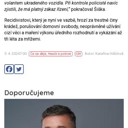
volantem ukradeného vozidla. Při kontrole policisté navíc
zjistili, že má platný zákaz řízení,“
pokračoval Šiška.
Recidivistovi, který je nyní ve vazbě, hrozí za trestné činy
krádež, porušování domovní svobody, neoprávněné užívání
cizí věci a maření výkonu úředního rozhodnutí a vykázání až
tři léta za mřížemi.
5. 4. 20247:00
Autor: Kateřina Háblová
Co se děje
,
Hasiči a policie
UH