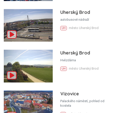
Uherský Brod
autobusové nádraží
město Uherský Brod
UH
Uherský Brod
Hvězdárna
město Uherský Brod
UH
Vizovice
Palackého náměstí, pohled od
kostela