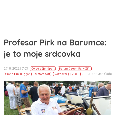
Profesor Pirk na Barumce:
je to moje srdcovka
27. 8. 2022 | 7:03
Co se děje
,
Sport
Barum Czech Rally Zlín
Autor: Jan Čada
Grand Prix Buggati
Motorsport
Rozhovor
Zlín
ZL