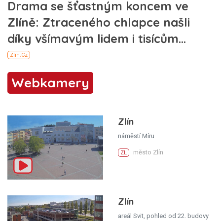
Webkamery
Zlín
náměstí Míru
město Zlín
ZL
Zlín
areál Svit, pohled od 22. budovy