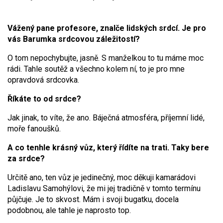
Vážený pane profesore, znalče lidských srdcí. Je pro
vás Barumka srdcovou záležitostí?
O tom nepochybujte, jasně. S manželkou to tu máme moc
rádi. Tahle soutěž a všechno kolem ní, to je pro mne
opravdová srdcovka.
Říkáte to od srdce?
Jak jinak, to víte, že ano. Báječná atmosféra, příjemní lidé,
moře fanoušků.
A co tenhle krásný vůz, který řídíte na trati. Taky bere
za srdce?
Určitě ano, ten vůz je jedinečný, moc děkuji kamarádovi
Ladislavu Samohýlovi, že mi jej tradičně v tomto termínu
půjčuje. Je to skvost. Mám i svoji bugatku, docela
podobnou, ale tahle je naprosto top.