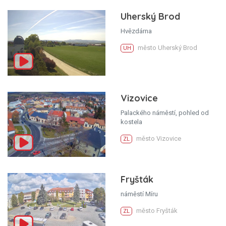
Uherský Brod
Hvězdárna
město Uherský Brod
UH
Vizovice
Palackého náměstí, pohled od
kostela
město Vizovice
ZL
Fryšták
náměstí Míru
město Fryšták
ZL