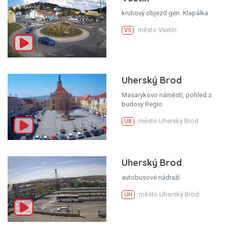
kruhový objezd gen. Klapálka
město Vsetín
VS
Uherský Brod
Masarykovo náměstí, pohled z
budovy Regio
město Uherský Brod
UB
Uherský Brod
autobusové nádraží
město Uherský Brod
UH