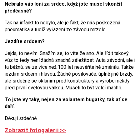
Nebralo vás loni za srdce, když jste musel skončit
předčasně?
Tak na infarkt to nebylo, ale je fakt, že nás poškozená
pneumatika a tudíž vyřazení ze závodu mrzelo.
Jezdíte srdcem?
Jejda, to nevím. Snažím se, to víte že ano. Ale řídit takový
vůz to tedy není žádná snadná záležitost. Auta závodní, ale i
ta běžná, se za více než 100 let neuvěřitelně změnila. Takže
jezdím srdcem i hlavou. Žádné posilovače, úplně jiné brzdy,
ale srdečně se skláním před konstruktéry a výrobci někdy
před první světovou válkou. Museli to být velcí machři.
To jste vy taky, nejen za volantem bugatky, tak ať se
daří.
Děkuji srdečně.
Zobrazit fotogalerii >>