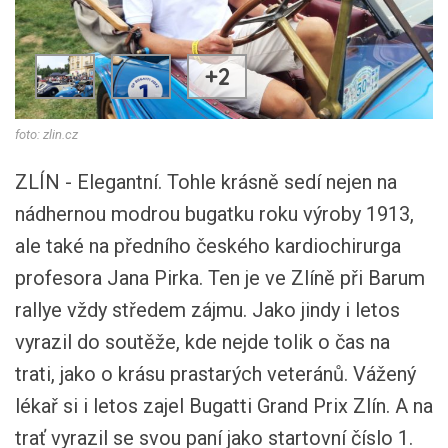
+2
foto: zlin.cz
ZLÍN - Elegantní. Tohle krásně sedí nejen na
nádhernou modrou bugatku roku výroby 1913,
ale také na předního českého kardiochirurga
profesora Jana Pirka. Ten je ve Zlíně při Barum
rallye vždy středem zájmu. Jako jindy i letos
vyrazil do soutěže, kde nejde tolik o čas na
trati, jako o krásu prastarých veteránů. Vážený
lékař si i letos zajel Bugatti Grand Prix Zlín. A na
trať vyrazil se svou paní jako startovní číslo 1.