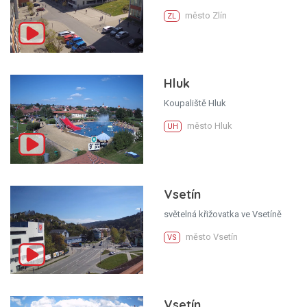
město Zlín
ZL
Hluk
Koupaliště Hluk
město Hluk
UH
Vsetín
světelná křižovatka ve Vsetíně
město Vsetín
VS
Vsetín