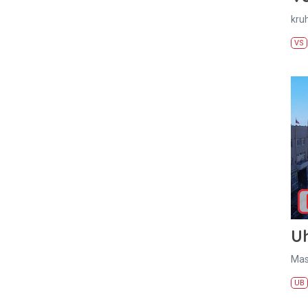
kru
VS
U
Mas
UB