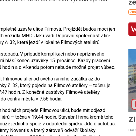
mpletně uzavře ulice Filmová. Projíždět budou moci jen
ch vozidla MHD. Jak uvádí Dopravní společnost Zlín-
 č. 32, která jezdí v lokalitě Filmových ateliérů.
listopadu. V případě komplikací nebo nepříznivého
rá hlásí konec uzavírky 15. prosince. Každý pracovní
0 hodin a o víkendu potom nebude možné projet vůbec.
 Filmovou ulicí od svého ranního začátku až do
ky č. 32, který pojede na Filmové ateliéry – točnu, je
:47 hodin. Z konečné zastávky Filmové ateliéry –
do centra města v 7:56 hodin.
h hodinách projede Filmovou ulicí, bude mít odjezd
liérů – točna v 19:44 hodin. Stavební firma kromě toho
Zl
pouze jednoho spoje v odpolední špičku. Jde o autobus,
nám
firmy Noventis a který zároveň odváží školáky