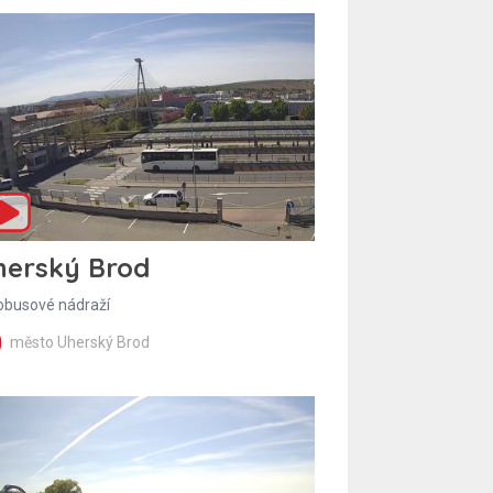
herský Brod
obusové nádraží
město Uherský Brod