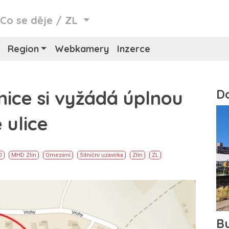
/
Co se děje
/
ZL
Region
Webkamery
Inzerce
nice si vyžádá úplnou
 ulice
O
MHD Zlín
Omezení
Silniční uzavírka
Zlín
ZL