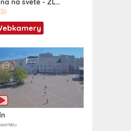
Webkamery
ín
ěstí Míru