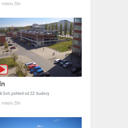
město Zlín
ín
l Svit, pohled od 22. budovy
město Zlín