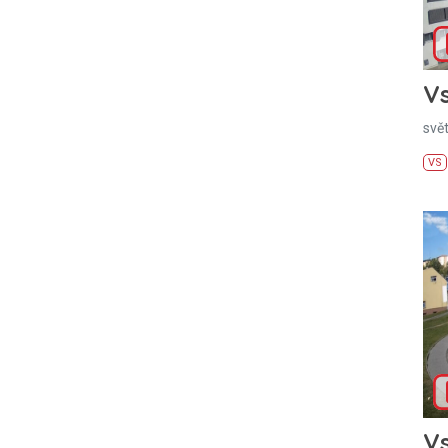
Vs
svě
VS
Vs