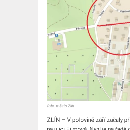
foto: město Zlín
ZLÍN – V polovině září začaly p
na ulici Filmová. Nyní je na řadě 