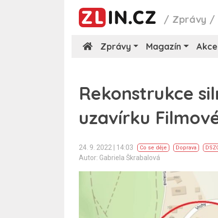
/
Zprávy
Zprávy
Magazín
Akce
Rekonstrukce sil
uzavírku Filmové
24. 9. 2022 | 14:03
Co se děje
Doprava
DSZ
Autor: Gabriela Škrabalová