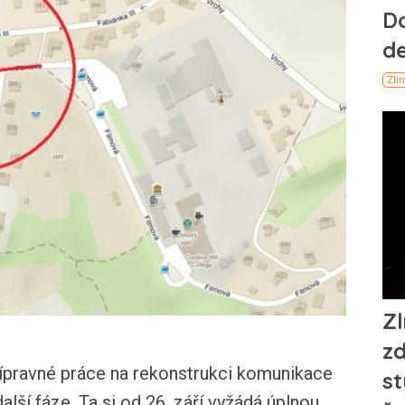
řípravné práce na rekonstrukci komunikace
další fáze. Ta si od 26. září vyžádá úplnou