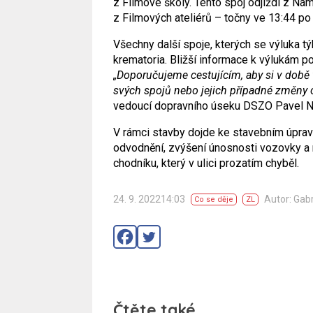
z Filmové školy. Tento spoj odjíždí z Ná
z Filmových ateliérů – točny ve 13:44 po 
Všechny další spoje, kterých se výluka tý
krematoria. Bližší informace k výlukám p
„Doporučujeme cestujícím, aby si v době 
svých spojů nebo jejich případné změny o
vedoucí dopravního úseku DSZO Pavel N
V rámci stavby dojde ke stavebním úprav
odvodnění, zvýšení únosnosti vozovky a 
chodníku, který v ulici prozatím chyběl.
24. 9. 202214:03
Autor: Gab
Co se děje
ZL
Čtěte také