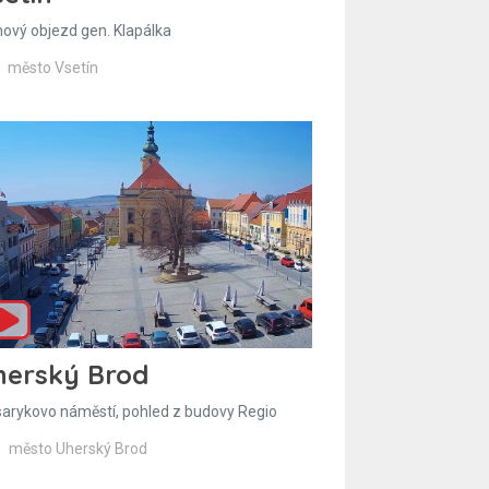
hový objezd gen. Klapálka
město Vsetín
herský Brod
arykovo náměstí, pohled z budovy Regio
město Uherský Brod