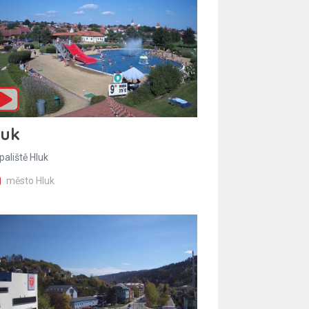
luk
paliště Hluk
město Hluk