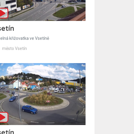
etín
telná křižovatka ve Vsetíně
město Vsetín
etín