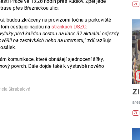
městí Práce ve 13:28 hodin přes Kudlov. Zpět jede
ZL
trase přes Březnickou ulici.
ká, budou zkráceny na provizorní točnu u parkoviště
otom cestující najdou na
stránkách DSZO
.
výluky před každou cestou na lince 32 aktuální odjezdy
věřili na zastávkách nebo na internetu,“
zdůrazňuje
osálek.
ám komunikace, které obnášejí sjednocení šířky,
nový povrch. Dále dojde také k výstavbě nového
riela Škrabalová
Zl
areá
ZL