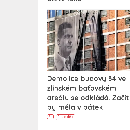
Demolice budovy 34 ve
zlínském baťovském
areálu se odkládá. Začít
by měla v pátek
ZL
Co se děje