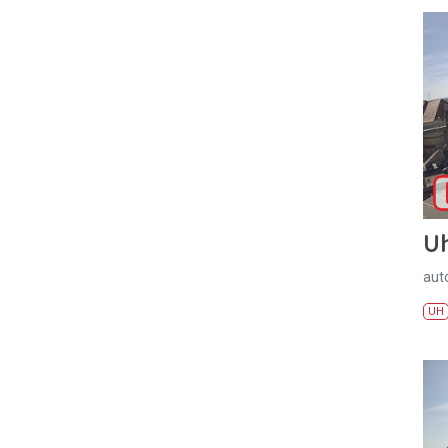
U
aut
UH