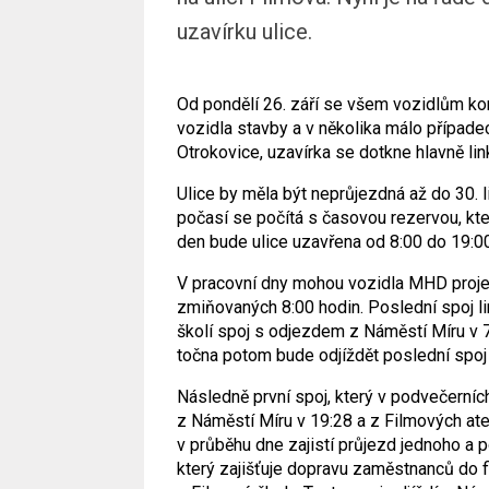
uzavírku ulice.
Od pondělí 26. září se všem vozidlům ko
vozidla stavby a v několika málo případe
Otrokovice, uzavírka se dotkne hlavně linky
Ulice by měla být neprůjezdná až do 30. 
počasí se počítá s časovou rezervou, kte
den bude ulice uzavřena od 8:00 do 19:0
V pracovní dny mohou vozidla MHD projet
zmiňovaných 8:00 hodin. Poslední spoj lin
školí spoj s odjezdem z Náměstí Míru v 7
točna potom bude odjíždět poslední spoj 
Následně první spoj, který v podvečerníc
z Náměstí Míru v 19:28 a z Filmových ate
v průběhu dne zajistí průjezd jednoho a 
který zajišťuje dopravu zaměstnanců do 