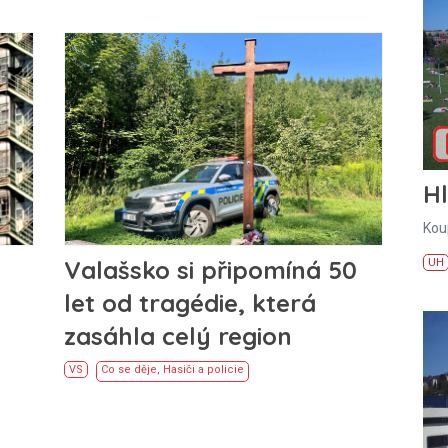
H
Kou
Valašsko si připomíná 50
UH
let od tragédie, která
zasáhla celý region
VS
Co se děje
,
Hasiči a policie