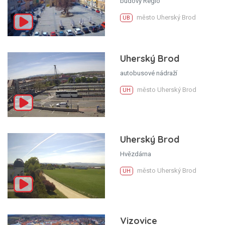
budovy Regio
město Uherský Brod
UB
Uherský Brod
autobusové nádraží
město Uherský Brod
UH
Uherský Brod
Hvězdárna
město Uherský Brod
UH
Vizovice