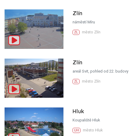
Zlín
náměstí Míru
město Zlín
ZL
Zlín
areál Svit, pohled od 22. budovy
město Zlín
ZL
Hluk
Koupaliště Hluk
město Hluk
UH