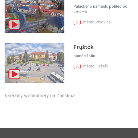
Palackého náměstí, pohled od
kostela
město Vizovice
ZL
Fryšták
náměstí Míru
město Fryšták
ZL
Všechny webkamery na Zlínsku>