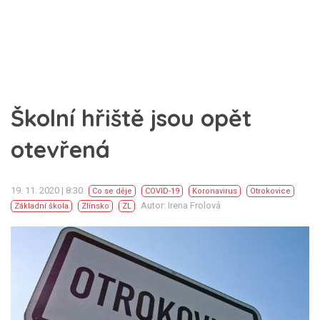
Školní hřiště jsou opět
otevřená
19. 11. 2020 | 8:30
Co se děje
COVID-19
Koronavirus
Otrokovice
Autor: Irena Frolová
Základní škola
Zlínsko
ZL