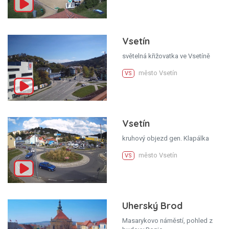
Vsetín
světelná křižovatka ve Vsetíně
město Vsetín
VS
Vsetín
kruhový objezd gen. Klapálka
město Vsetín
VS
Uherský Brod
Masarykovo náměstí, pohled z