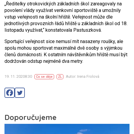
„Ředitelky otrokovických základních škol zareagovaly na
povolení vlády využívat venkovní sportoviště a umožnily
vstup veřejnosti na školní hřiště. Veřejnost může dle
jednotlivých provozních řádů hřiště u základních škol od 18.
listopadu využívat,“ konstatovala Pastuszková.
Sportující veřejnost sice nemusí mít nasazeny roušky, ale
spolu mohou sportovat maximálně dvě osoby s výjimkou
členů domácnosti. K ostatním návštěvníkům hřiště musí být
dodržován odstup nejméně dva metry.
19. 11. 20208:30
Autor: Irena Frolová
Co se děje
ZL