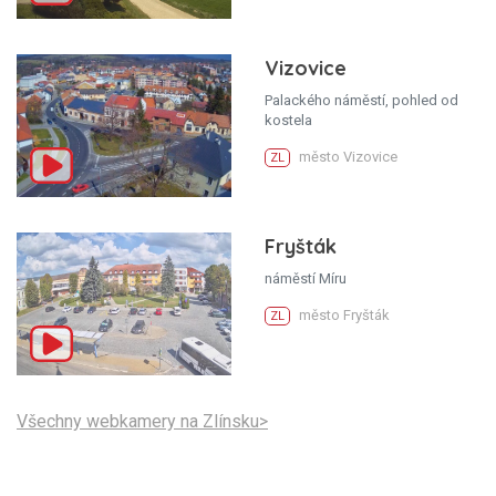
Vizovice
Palackého náměstí, pohled od
kostela
město Vizovice
ZL
Fryšták
náměstí Míru
město Fryšták
ZL
Všechny webkamery na Zlínsku>