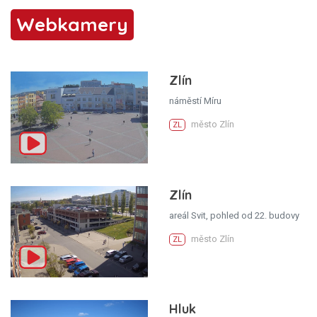
Webkamery
Zlín
náměstí Míru
město Zlín
ZL
Zlín
areál Svit, pohled od 22. budovy
město Zlín
ZL
Hluk