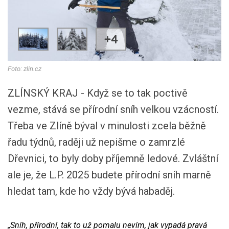
+4
Foto: zlin.cz
ZLÍNSKÝ KRAJ - Když se to tak poctivě
vezme, stává se přírodní sníh velkou vzácností.
Třeba ve Zlíně býval v minulosti zcela běžně
řadu týdnů, raději už nepišme o zamrzlé
Dřevnici, to byly doby příjemně ledové. Zvláštní
ale je, že L.P. 2025 budete přírodní sníh marně
hledat tam, kde ho vždy bývá habaděj.
„Sníh, přírodní, tak to už pomalu nevím, jak vypadá pravá