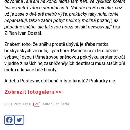
dovolená , ale ani na konci ledna tam není ve výškách kolem
tisíce metrů vůbec přírodní sníh. Nahoře na Hrebienku, což
už je zase o dvě stě metrů výše, prakticky taky nula, tohle
nepamatuji, takže zatím pobyt rušíme, možná později, až
připadne sněhu, ale takovou nouzi si fakt nevybavuji,“
říká
Zlíňan Ivan Dostál.
Znakem toho, že sněhu prostě ubývá, je třeba matka
beskydských vrcholů, Lysá hora. Pamětníci si tam běžně
vybavují dvou i třímetrovou sněhovou pokrývku, protentokrát
v jedné z našich nejzasněženějších destinací musí stačit půl
metru udusané bílé hmoty.
A třeba Pustevny, oblíbené místo turistů? Prakticky nic.
Zobrazit fotogalerii >>
28. 1. 202511:50
Autor: Jan Čada
ZL