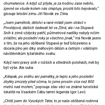
chumelenice. A když už přijde, je za hodinu zase nebílo,
zjevně se všude kolem nás otepluje, prostě bílo bejvávalo,“
glosuje letošní zimu Jiří Novák ze Zlína.
„Jsem pamětník, dětství a rané mládí jsem strávil v
Prostějově, dalších šedesát let ve Zlíně, ale i na Stupavě.
Sníh k zimě vždycky patřil, půlmetrové nadílky nebyly ničím
zvláštní, ale poslední roky je všechno jinak,“
má Novák jasno
s tím, že na jeho oblíbené Stupavě je teď bílozeleno a
docela plno jen díky sněhovým dělům a četným i vděčným
návštěvníkům lyžařského svahu.
Když není pravý sníh v nižších a středních polohách, měl by
být výše. Ale ouha.
„Kdepak, po sněhu ani památky, je teplo a jeho poslední
zbytky zmizely před očima, to jsme prosím více než 800
metrů nad mořem,“
popisuje stav věcí ve známé turistické
lokalitě na Vsackém Cábu tamní legenda Igor Levč.
„Chtěl jsem do Vysokých Tater, to je naše oblíbená rodinná