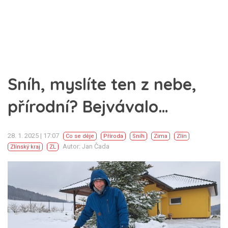
Sníh, myslíte ten z nebe,
přírodní? Bejvávalo…
28. 1. 2025 | 17:07
Co se děje
Příroda
Sníh
Zima
Zlín
Autor: Jan Čada
Zlínský kraj
ZL