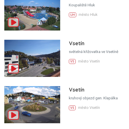
Koupaliště Hluk
město Hluk
UH
Vsetín
světelná křižovatka ve Vsetíně
město Vsetín
VS
Vsetín
kruhový objezd gen. Klapálka
město Vsetín
VS