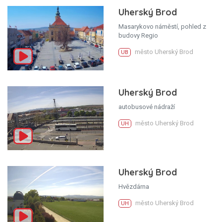
Uherský Brod
Masarykovo náměstí, pohled z
budovy Regio
město Uherský Brod
UB
Uherský Brod
autobusové nádraží
město Uherský Brod
UH
Uherský Brod
Hvězdárna
město Uherský Brod
UH