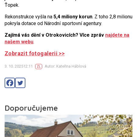
Ťopek.
Rekonstrukce vyšla na
5,4 miliony korun
. Z toho 2,8 milionu
pokryla dotace od Národní sportovní agentury.
Zajímá vás dění v Otrokovicích? Více zpráv
najdete na
našem webu
.
Zobrazit fotogalerii >>
3. 10. 202512:11
Autor: Kateřina Háblová
ZL