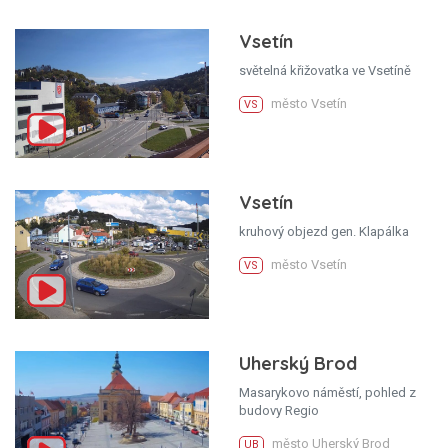
Vsetín
světelná křižovatka ve Vsetíně
město Vsetín
VS
Vsetín
kruhový objezd gen. Klapálka
město Vsetín
VS
Uherský Brod
Masarykovo náměstí, pohled z
budovy Regio
město Uherský Brod
UB