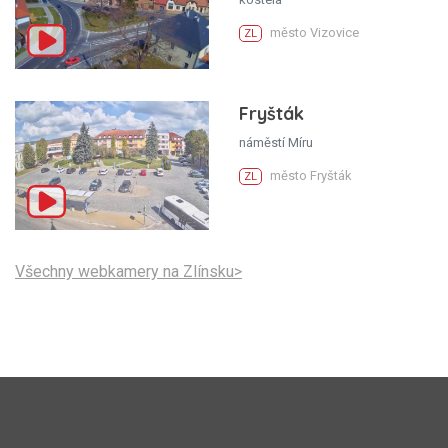
město Vizovice
ZL
Fryšták
náměstí Míru
město Fryšták
ZL
Všechny webkamery na Zlínsku>