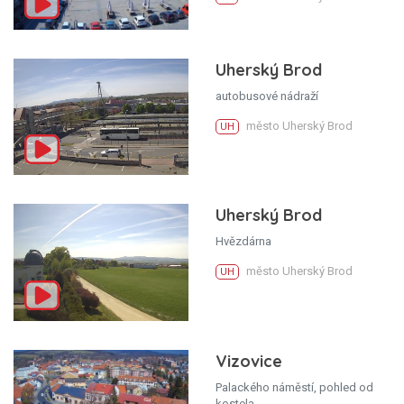
Uherský Brod
autobusové nádraží
město Uherský Brod
UH
Uherský Brod
Hvězdárna
město Uherský Brod
UH
Vizovice
Palackého náměstí, pohled od
kostela