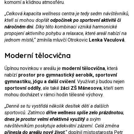
komorní a klidnou atmosféru.
„
Celková kapacita wellness centra je tedy sedm návštěvníků,
kteří si mohou dopřát
odpočinek po sportovní aktivitě či
náročném dni
. Díky této kombinaci vzniká harmonické
propojení aktivního pohybu a relaxace, které areál nabízí na
jednom místě,“
zmínila mluvčí Otrokovic
Lenka Vaculová
.
Moderní tělocvična
Úplnou novinkou v areálu je
moderní tělocvična
, která
nabízí
prostor pro gymnastický aerobik, sportovní
gymnastiku, jógu a další cvičení
. Využívat ji budou nejen
sportovní oddíly
, ale také
žáci ZŠ Mánesova
, kteří sem
mohou docházet v rámci hodin tělesné výchovy.
„
Denně se tu vystřídá několik desítek dětí a dalších
sportovců. Zatímco
dříve wellness spíše zelo prázdnotou
,
dnes je prostor velmi efektivně využitý
a svým
návštěvníkům poskytuje adekvátní zázemí. Celá změna
přinesla do areálu nový život
,“
doplnil místostarosta Petr