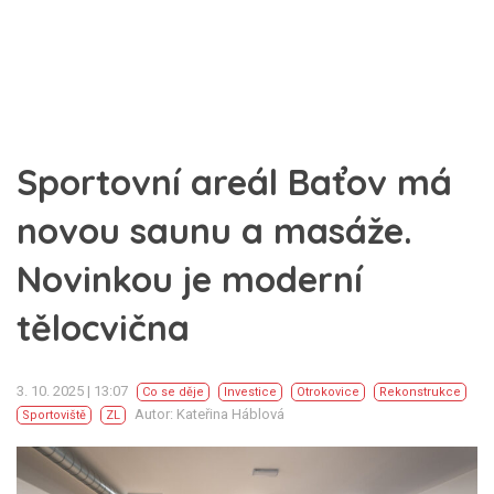
Sportovní areál Baťov má
novou saunu a masáže.
Novinkou je moderní
tělocvična
3. 10. 2025 | 13:07
Co se děje
Investice
Otrokovice
Rekonstrukce
Autor: Kateřina Háblová
Sportoviště
ZL