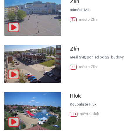
Zlín
náměstí Míru
město Zlín
ZL
Zlín
areál Svit, pohled od 22. budovy
město Zlín
ZL
Hluk
Koupaliště Hluk
město Hluk
UH