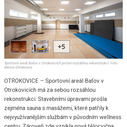
+5
Sportovní areál Baťov v Otrokovicích prošel rozsáhlou rekonstrukcí. Foto:
Město Otrokovice
OTROKOVICE – Sportovní areál Baťov v
Otrokovicích má za sebou rozsáhlou
rekonstrukci. Stavebními úpravami prošla
zejména sauna s masážemi, které patřily k
nejvyužívanějším službám v původním wellness
centru. Zároveň zde vznikla nová tělocvična,